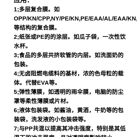
应用：
1;多层复合膜。如
OPP/KN/CPP,NY/PE/KN,
PE/EAA/AL/EAA/KN
等结构的复合膜。
2;纸张或PE的的涂层。如瓜子袋，一次性饮
水杯。
3;食品的多层共挤软管的内层。如洗面奶的
包装。
4;无卤阻燃电缆料的基材，浓的色母粒的载
体。代替EVA等。
5;弹性薄膜，如透明的雨伞膜，电脑的防尘
罩等柔性薄膜或片材。
6;液体包装袋。如酱油，黄酒，牛奶等的包
装袋，洗发液的小包装袋等。
7;与PP共混以提高其冲击强度，特别是其低