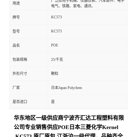
广泛应用于机械、仪器仪表、汽车部件、电子
用途
电气、铁路、家电、通讯、
KC573
牌号
KC573
型号
POE
品名
包装规格
25/千克
外形尺寸
颗粒
厂家
日本Japan Polychem
是否进口
是
华东地区一级供应商
宁波齐汇达工程塑料有限
公司
专业销售供应POE日本三菱化学Kernel
KC573 原厂原包,江浙沪一级代理，品种齐全,