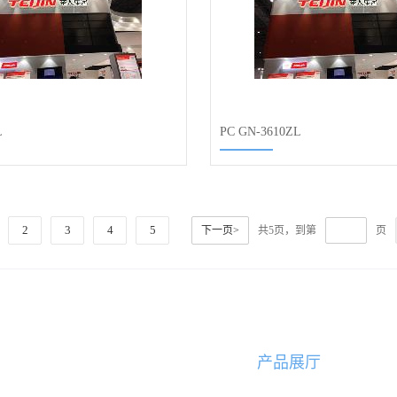
L
PC GN-3610ZL
2
3
4
5
下一页>
共5页，到第
页
产品展厅