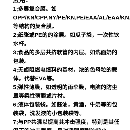
应用：
1;多层复合膜。如
OPP/KN/CPP,NY/PE/KN,
PE/EAA/AL/EAA/KN
等结构的复合膜。
2;纸张或PE的的涂层。如瓜子袋，一次性饮
水杯。
3;食品的多层共挤软管的内层。如洗面奶的
包装。
4;无卤阻燃电缆料的基材，浓的色母粒的载
体。代替EVA等。
5;弹性薄膜，如透明的雨伞膜，电脑的防尘
罩等柔性薄膜或片材。
6;液体包装袋。如酱油，黄酒，牛奶等的包
装袋，洗发液的小包装袋等。
7;与PP共混以提高其冲击强度，特别是其低