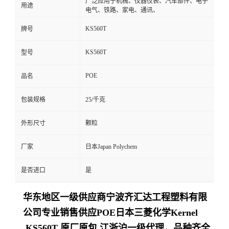
广泛应用于机械、仪器仪表、汽车部件、电子
用途
电气、铁路、家电、通讯、
KS560T
牌号
KS560T
型号
POE
品名
包装规格
25/千克
外形尺寸
颗粒
厂家
日本Japan Polychem
是否进口
是
华东地区一级供应商
宁波齐汇达工程塑料有限
公司
专业销售供应POE日本三菱化学Kernel
KS560T 原厂原包,江浙沪一级代理，品种齐全,