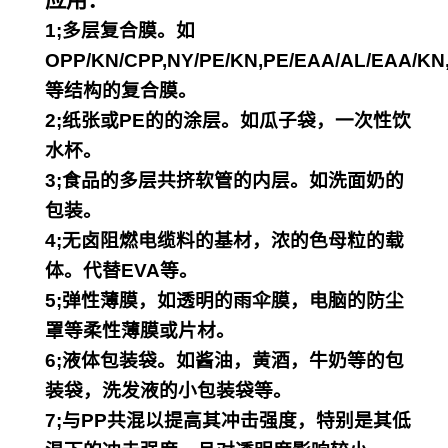
应用：
1;多层复合膜。如
OPP/KN/CPP,NY/PE/KN,
PE/EAA/AL/EAA/KN
等结构的复合膜。
2;纸张或PE的的涂层。如瓜子袋，一次性饮
水杯。
3;食品的多层共挤软管的内层。如洗面奶的
包装。
4;无卤阻燃电缆料的基材，浓的色母粒的载
体。代替EVA等。
5;弹性薄膜，如透明的雨伞膜，电脑的防尘
罩等柔性薄膜或片材。
6;液体包装袋。如酱油，黄酒，牛奶等的包
装袋，洗发液的小包装袋等。
7;与PP共混以提高其冲击强度，特别是其低