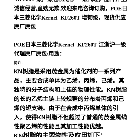
诚信经营,童嫂无欺,欢迎来电咨询订购，
POE日
本三菱化学Kernel KF260T
增韧级，现货供应
原厂原包
POE日本三菱化学Kernel KF260T
江浙沪一级
代理原厂原包
/
用途：
简介：
KN树脂是采用茂金属为催化剂的一系列产
品，主要合成单体为乙烯，丙烯，己烯。其
独特的分子结构和上佳的物理性能。KN树脂
的长的乙烯主链上较规整的分布着丙烯和己
烯的短支链。由于在合成中丙烯单体的引
入，使得KN树脂不但超过了普通的茂金属线
性聚乙烯的性能且其加工性能优越。
KN树脂的主要物性及应用如下：