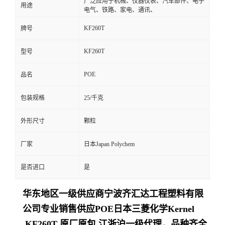
广泛应用于机械、仪器仪表、汽车部件、电子
用途
电气、铁路、家电、通讯、
KF260T
牌号
KF260T
型号
POE
品名
包装规格
25/千克
外形尺寸
颗粒
厂家
日本Japan Polychem
是否进口
是
华东地区一级供应商
宁波齐汇达工程塑料有限
公司
专业销售供应POE日本三菱化学Kernel
KF260T 原厂原包,江浙沪一级代理，品种齐全,