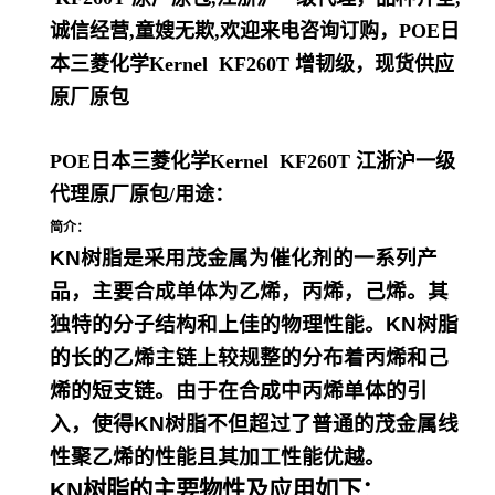
诚信经营,童嫂无欺,欢迎来电咨询订购，
POE日
本三菱化学Kernel KF260T
增韧级，现货供应
原厂原包
POE日本三菱化学Kernel KF260T
江浙沪一级
代理原厂原包
/
用途：
简介：
KN树脂是采用茂金属为催化剂的一系列产
品，主要合成单体为乙烯，丙烯，己烯。其
独特的分子结构和上佳的物理性能。KN树脂
的长的乙烯主链上较规整的分布着丙烯和己
烯的短支链。由于在合成中丙烯单体的引
入，使得KN树脂不但超过了普通的茂金属线
性聚乙烯的性能且其加工性能优越。
KN树脂的主要物性及应用如下：