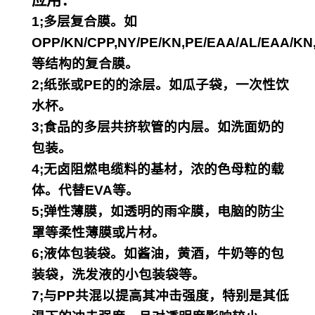
应用：
1;多层复合膜。如
OPP/KN/CPP,NY/PE/KN,
PE/EAA/AL/EAA/KN
等结构的复合膜。
2;纸张或PE的的涂层。如瓜子袋，一次性饮
水杯。
3;食品的多层共挤软管的内层。如洗面奶的
包装。
4;无卤阻燃电缆料的基材，浓的色母粒的载
体。代替EVA等。
5;弹性薄膜，如透明的雨伞膜，电脑的防尘
罩等柔性薄膜或片材。
6;液体包装袋。如酱油，黄酒，牛奶等的包
装袋，洗发液的小包装袋等。
7;与PP共混以提高其冲击强度，特别是其低