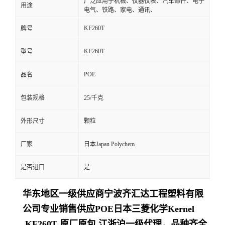
广泛应用于机械、仪器仪表、汽车部件、电子
用途
电气、铁路、家电、通讯、
KF260T
牌号
KF260T
型号
POE
品名
包装规格
25/千克
外形尺寸
颗粒
厂家
日本Japan Polychem
是否进口
是
华东地区一级供应商
宁波齐汇达工程塑料有限
公司
专业销售供应POE日本三菱化学Kernel
KF260T 原厂原包,江浙沪一级代理，品种齐全,