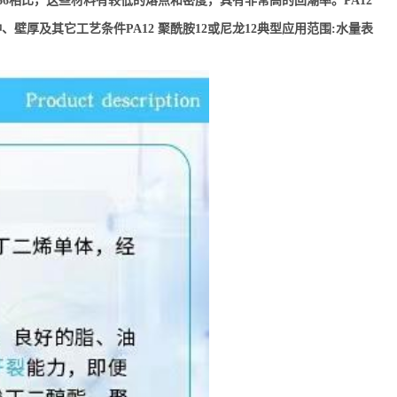
66相比，这些材料有较低的熔点和密度，具有非常高的回潮率。PA12
厚及其它工艺条件PA12 聚酰胺12或尼龙12典型应用范围:水量表