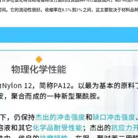
许多在塑化特性和增强特性方面的改良品种PA12塑胶图片。和PA6及PA
间。它的流动性很好。收缩率在0.5%到2%之间，这主要取决于材料品种、壁