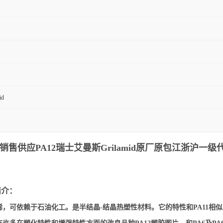
id
应PA12瑞士艾曼斯Grilamid
原厂原包江浙沪一级代
简介：
烯，可依赖于石油化工。是半结晶-结晶热塑性材料。它的特性和PA11相