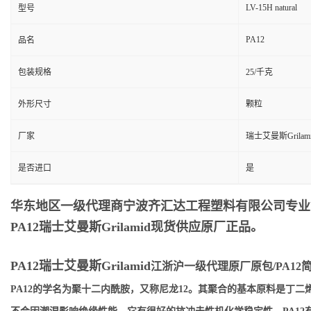
LV-15H natural
型号
PA12
品名
包装规格
25/千克
外形尺寸
颗粒
厂家
瑞士艾曼斯Grilam
是否进口
是
华东地区一级代理商宁波齐汇达工程塑料有限公司专业销售供
PA12瑞士艾曼斯Grilamid
现货供应原厂正品。
PA12瑞士艾曼斯Grilamid
江浙沪一级代理原厂原包/PA12
PA12的学名为聚十二内酰胺，又称尼龙12。其聚合的基本原料是丁二