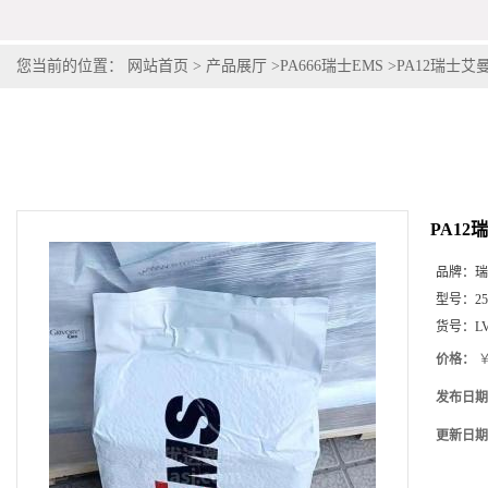
您当前的位置：
网站首页
>
产品展厅
>
PA666瑞士EMS
>
PA12瑞士艾曼斯G
PA12瑞
品牌：
瑞
型号：
2
货号：
LV
价格：
￥
发布日期
更新日期