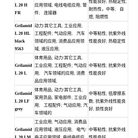
性能良好; 热稳定性;
L 20 H
应用领域; 电线电缆应用; 管
耐热性，中等; 自
FR
件; 连接器
熄; 阻燃性
Grilamid
动力/其它工具; 工业应用;
L 20 HL
工程配件; 气动应用; 汽车
中等粘性; 抗紫外线
black
领域的应用; 消费品应用领
性能良好; 热稳定性
9563
域; 液压应用;
体育用品; 动力/其它工具;
Grilamid
工业应用; 工程配件; 气动应
中等粘性; 抗紫外线
L 20 L
用; 汽车领域的应用; 消费
性能良好
品应用领域;
体育用品; 动力/其它工具;
Grilamid
中等粘性; 低摩擦系
家用货品; 家电部件; 工业应
L 20 LF
数; 抗紫外线性能良
用; 工程配件; 气动应用; 汽
grey
好; 损性良好
车领域的
工业应用; 气动应用; 消费品
Grilamid
应用领域; 液压应用; 电气/
中等粘性; 抗紫外线
L 20 LM
电子应用领域; 电线电缆应
性能良好