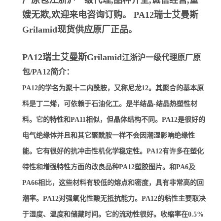
厂原包江浙沪一级代理,品种齐全,诚信经营,童
嫂无欺,欢迎来电咨询订购。
PA12瑞士艾曼斯
Grilamid
现货供应原厂正品。
PA12瑞士艾曼斯Grilamid
江浙沪一级代理原厂原
包/PA12简介：
PA12的学名为聚十二内酰胺，又称尼龙12。其聚合的基本原
料是丁二烯，可依赖于石油化工。是半结晶-结晶热塑性材
料。它的特性和PA11相似，但晶体结构不同。PA12是很好的
电气绝缘体并且和其它聚酰胺一样不会因潮湿影响绝缘性
能。它有很好的抗冲击性机化学稳定性。PA12有许多在塑化
特性和增强特性方面的改良品种PA12塑胶图片。和PA6及
PA66相比，这些材料有较低的熔点和密度，具有非常高的回
潮率。PA12对强氧化性酸无抵抗能力。PA12的粘性主要取决
于湿度、温度和储藏时间。它的流动性很好。收缩率在0.5%