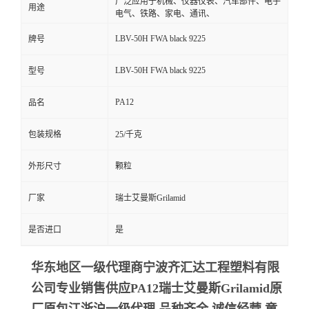
广泛应用于机械、仪器仪表、汽车部件、电子
用途
电气、铁路、家电、通讯、
LBV-50H FWA black 9225
牌号
LBV-50H FWA black 9225
型号
PA12
品名
包装规格
25/千克
外形尺寸
颗粒
厂家
瑞士艾曼斯Grilamid
是否进口
是
华东地区一级代理商宁波齐汇达工程塑料有限
公司专业销售供应PA12瑞士艾曼斯Grilamid
原