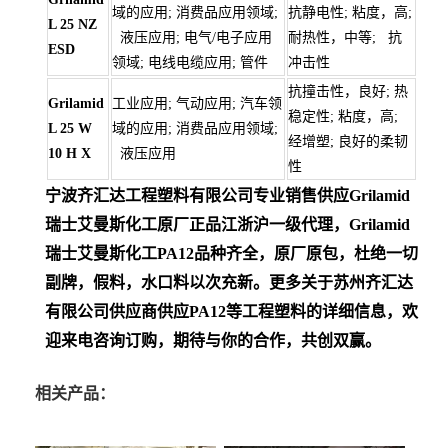
域的应用; 消费品应用领域;
抗静电性; 粘度，高;
L 25 NZ
液压应用; 电气/电子应用
耐热性，中等; 抗
ESD
领域; 电线电缆应用; 管件
冲击性
抗撞击性，良好; 热
Grilamid
工业应用; 气动应用; 汽车领
稳定性; 粘度，高;
L 25 W
域的应用; 消费品应用领域;
经增塑; 良好的柔韧
10 H X
液压应用
性
宁波齐汇达工程塑料有限公司专业销售供应Grilamid
瑞士艾曼斯化工
原厂正品江浙沪一级代理，Grilamid
瑞士艾曼斯化工PA12
品种齐全，原厂原包，杜绝一切
副牌，假料，水口料以次充新。更多关于苏州齐汇达
有限公司供应商供应PA12等工程塑料的详细信息，欢
迎来电咨询订购，期待与你的合作，共创双赢。
相关产品：