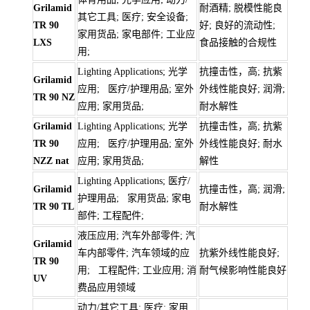
Grilamid
耐酒精; 脱模性能良
其它工具; 医疗; 安全设备;
TR 90
好; 良好的流动性;
家用货品; 家电部件; 工业应
LXS
食品接触的合规性
用;
Lighting Applications; 光学
抗撞击性，高; 抗紫
Grilamid
应用; 医疗/护理用品; 室外
外线性能良好; 润滑;
TR 90 NZ
应用; 家用货品;
耐水解性
Grilamid
Lighting Applications; 光学
抗撞击性，高; 抗紫
TR 90
应用; 医疗/护理用品; 室外
外线性能良好; 耐水
NZZ nat
应用; 家用货品;
解性
Lighting Applications; 医疗/
Grilamid
抗撞击性，高; 润滑;
护理用品; 家用货品; 家电
TR 90 TL
耐水解性
部件; 工程配件;
液压应用; 汽车外部零件; 汽
Grilamid
车内部零件; 汽车领域的应
抗紫外线性能良好;
TR 90
用; 工程配件; 工业应用; 消
耐气候影响性能良好
UV
费品应用领域
动力/其它工具; 医疗; 家用