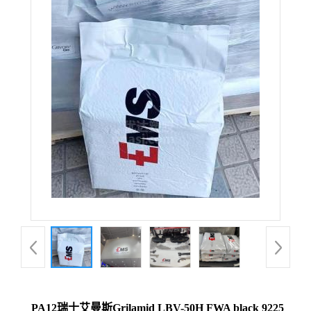
PA12瑞士艾曼斯Grilamid LBV-50H FWA black 9225