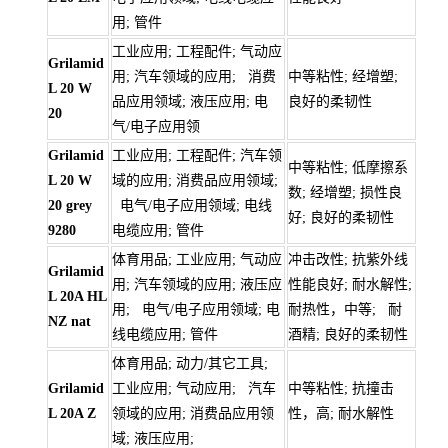
用; 管件
工业应用; 工程配件; 气动应
Grilamid
用; 汽车领域的应用; 消费
中等粘性; 经增塑;
L 20 W
品应用领域; 液压应用; 电
良好的柔韧性
20
气/电子应用领
Grilamid
工业应用; 工程配件; 汽车领
中等粘性; 低摩擦系
L 20 W
域的应用; 消费品应用领域;
数; 经增塑; 损性良
20 grey
电气/电子应用领域; 电线
好; 良好的柔韧性
9280
电缆应用; 管件
体育用品; 工业应用; 气动应
冲击改性; 抗紫外线
Grilamid
用; 汽车领域的应用; 液压应
性能良好; 耐水解性;
L 20A HL
用; 电气/电子应用领域; 电
耐热性，中等; 耐
NZ nat
线电缆应用; 管件
酒精; 良好的柔韧性
体育用品; 动力/其它工具;
Grilamid
工业应用; 气动应用; 汽车
中等粘性; 抗撞击
L 20A Z
领域的应用; 消费品应用领
性，高; 耐水解性
域; 液压应用;