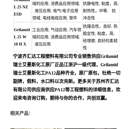
域的应用; 消费品应用领域;
抗静电性; 粘度，高;
L 25 NZ
液压应用; 电气/电子应用
耐热性，中等; 抗
ESD
领域; 电线电缆应用; 管件
冲击性
抗撞击性，良好; 热
Grilamid
工业应用; 气动应用; 汽车领
稳定性; 粘度，高;
L 25 W
域的应用; 消费品应用领域;
经增塑; 良好的柔韧
10 H X
液压应用
性
宁波齐汇达工程塑料有限公司专业销售供应Grilamid
瑞士艾曼斯化工
原厂正品江浙沪一级代理，Grilamid
瑞士艾曼斯化工PA12
品种齐全，原厂原包，杜绝一切
副牌，假料，水口料以次充新。更多关于苏州齐汇达
有限公司供应商供应PA12等工程塑料的详细信息，欢
迎来电咨询订购，期待与你的合作，共创双赢。
相关产品：