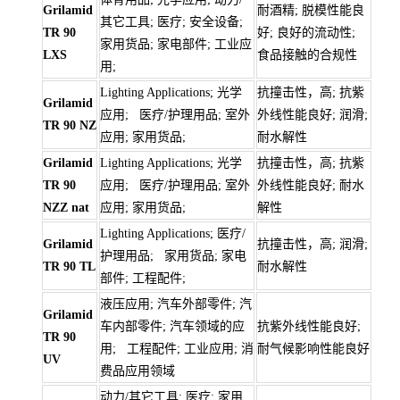
Grilamid
耐酒精; 脱模性能良
其它工具; 医疗; 安全设备;
TR 90
好; 良好的流动性;
家用货品; 家电部件; 工业应
LXS
食品接触的合规性
用;
Lighting Applications; 光学
抗撞击性，高; 抗紫
Grilamid
应用; 医疗/护理用品; 室外
外线性能良好; 润滑;
TR 90 NZ
应用; 家用货品;
耐水解性
Grilamid
Lighting Applications; 光学
抗撞击性，高; 抗紫
TR 90
应用; 医疗/护理用品; 室外
外线性能良好; 耐水
NZZ nat
应用; 家用货品;
解性
Lighting Applications; 医疗/
Grilamid
抗撞击性，高; 润滑;
护理用品; 家用货品; 家电
TR 90 TL
耐水解性
部件; 工程配件;
液压应用; 汽车外部零件; 汽
Grilamid
车内部零件; 汽车领域的应
抗紫外线性能良好;
TR 90
用; 工程配件; 工业应用; 消
耐气候影响性能良好
UV
费品应用领域
动力/其它工具; 医疗; 家用