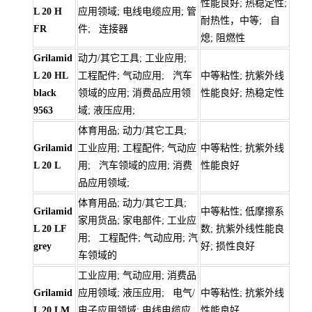
性能良好; 热稳定性;
L 20 H
应用领域; 电线电缆应用; 管
耐热性，中等; 自
FR
件; 连接器
熄; 阻燃性
Grilamid
动力/其它工具; 工业应用;
L 20 HL
工程配件; 气动应用; 汽车
中等粘性; 抗紫外线
black
领域的应用; 消费品应用领
性能良好; 热稳定性
9563
域; 液压应用;
体育用品; 动力/其它工具;
Grilamid
工业应用; 工程配件; 气动应
中等粘性; 抗紫外线
L 20 L
用; 汽车领域的应用; 消费
性能良好
品应用领域;
体育用品; 动力/其它工具;
Grilamid
中等粘性; 低摩擦系
家用货品; 家电部件; 工业应
L 20 LF
数; 抗紫外线性能良
用; 工程配件; 气动应用; 汽
grey
好; 损性良好
车领域的
工业应用; 气动应用; 消费品
Grilamid
应用领域; 液压应用; 电气/
中等粘性; 抗紫外线
L 20 LM
电子应用领域; 电线电缆应
性能良好