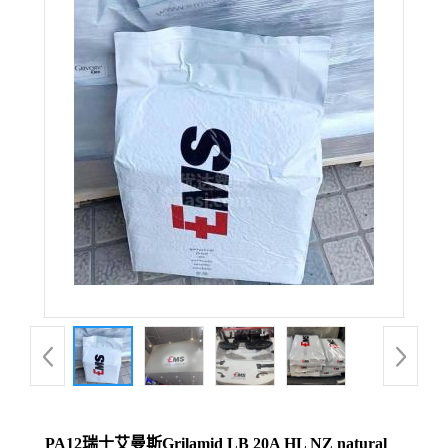
PA12瑞士艾曼斯Grilamid LB 20A HL NZ natural