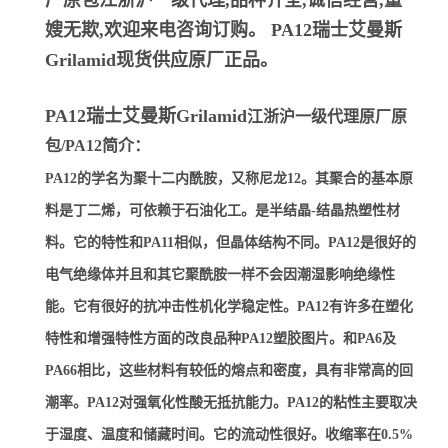
厂原包江浙沪一级代理,品种齐全,诚信经营,童
嫂无欺,欢迎来电咨询订购。
PA12瑞士艾曼斯
Grilamid
现货供应原厂正品。
PA12瑞士艾曼斯Grilamid
江浙沪一级代理原厂原
包/PA12简介：
PA12的学名为聚十二内酰胺，又称尼龙12。其聚合的基本原
料是丁二烯，可依赖于石油化工。是半结晶-结晶热塑性材
料。它的特性和PA11相似，但晶体结构不同。PA12是很好的
电气绝缘体并且和其它聚酰胺一样不会因潮湿影响绝缘性
能。它有很好的抗冲击性机化学稳定性。PA12有许多在塑化
特性和增强特性方面的改良品种PA12塑胶图片。和PA6及
PA66相比，这些材料有较低的熔点和密度，具有非常高的回
潮率。PA12对强氧化性酸无抵抗能力。PA12的粘性主要取决
于湿度、温度和储藏时间。它的流动性很好。收缩率在0.5%