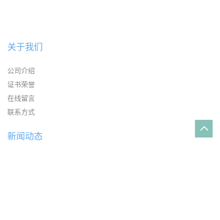
关于我们
公司介绍
证书荣誉
在线留言
联系方式
新闻动态
韩国LG PC GN1004FA原厂正品一级代理
通用塑料原料PP Z-1500E 山东道恩Z-1500
PC 104R LEXAN 沙伯基础(原GE)的特点及应用
PC ML144R LEXAN 沙伯基础（原GE）