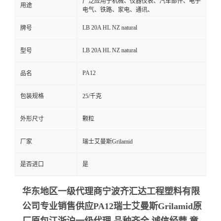
广泛应用于机械、仪器仪表、汽车部件、电子
用途
电气、铁路、家电、通讯、
LB 20A HL NZ natural
牌号
LB 20A HL NZ natural
型号
PA12
品名
包装规格
25/千克
外形尺寸
颗粒
厂家
瑞士艾曼斯Grilamid
是否进口
是
华东地区一级代理商宁波齐汇达工程塑料有限
公司专业销售供应PA12瑞士艾曼斯Grilamid
原