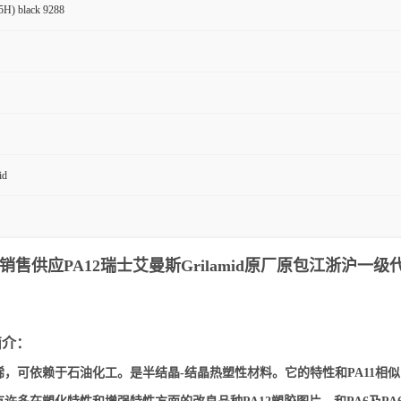
5H) black 9288
id
应PA12瑞士艾曼斯Grilamid
原厂原包江浙沪一级代
简介：
烯，可依赖于石油化工。是半结晶-结晶热塑性材料。它的特性和PA11相