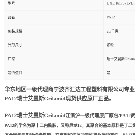
L XE 16175 (LVL-
型号
PA12
品名
包装规格
25/千克
外形尺寸
颗粒
厂家
瑞士艾曼斯Grilam
是否进口
是
华东地区一级代理商宁波齐汇达工程塑料有限公司专业销售供
PA12瑞士艾曼斯Grilamid
现货供应原厂正品。
PA12瑞士艾曼斯Grilamid
江浙沪一级代理原厂原包/PA12
PA12的学名为聚十二内酰胺，又称尼龙12。其聚合的基本原料是丁二