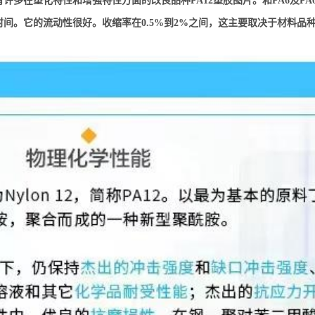
许多在塑化特性和增强特性方面的改良品种PA12塑胶图片。和PA6及PA
间。它的流动性很好。收缩率在0.5%到2%之间，这主要取决于材料品种、壁