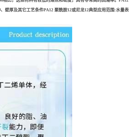
66相比，这些材料有较低的熔点和密度，具有非常高的回潮率。PA12
厚及其它工艺条件PA12 聚酰胺12或尼龙12典型应用范围:水量表