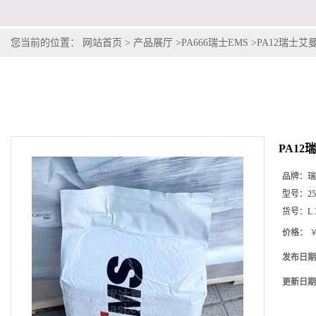
您当前的位置：
网站首页
>
产品展厅
>
PA666瑞士EMS
>
PA12瑞士艾曼斯Gr
PA12瑞士
品牌：
瑞
型号：
2
货号：
L 
价格：
￥
发布日期
更新日期