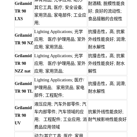
Grilamid
耐酒精; 脱模性能良
其它工具; 医疗; 安全设备;
TR 90
好; 良好的流动性;
家用货品; 家电部件; 工业应
LXS
食品接触的合规性
用;
Lighting Applications; 光学
抗撞击性，高; 抗紫
Grilamid
应用; 医疗/护理用品; 室外
外线性能良好; 润滑;
TR 90 NZ
应用; 家用货品;
耐水解性
Grilamid
Lighting Applications; 光学
抗撞击性，高; 抗紫
TR 90
应用; 医疗/护理用品; 室外
外线性能良好; 耐水
NZZ nat
应用; 家用货品;
解性
Lighting Applications; 医疗/
Grilamid
抗撞击性，高; 润滑;
护理用品; 家用货品; 家电
TR 90 TL
耐水解性
部件; 工程配件;
液压应用; 汽车外部零件; 汽
Grilamid
车内部零件; 汽车领域的应
抗紫外线性能良好;
TR 90
用; 工程配件; 工业应用; 消
耐气候影响性能良好
UV
费品应用领域
动力/其它工具; 医疗; 家用