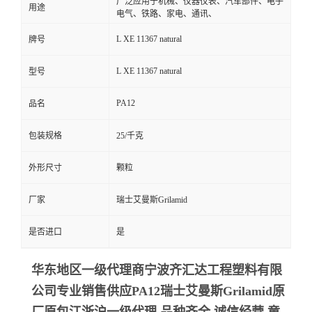
广泛应用于机械、仪器仪表、汽车部件、电子
用途
电气、铁路、家电、通讯、
L XE 11367 natural
牌号
L XE 11367 natural
型号
PA12
品名
包装规格
25/千克
外形尺寸
颗粒
厂家
瑞士艾曼斯Grilamid
是否进口
是
华东地区一级代理商宁波齐汇达工程塑料有限
公司专业销售供应PA12瑞士艾曼斯Grilamid
原