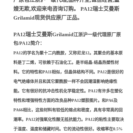
厂原包江浙沪一级代理,品种齐全,诚信经营,童
嫂无欺,欢迎来电咨询订购。
PA12瑞士艾曼斯
Grilamid
现货供应原厂正品。
PA12瑞士艾曼斯Grilamid
江浙沪一级代理原厂原
包/PA12简介：
PA12的学名为聚十二内酰胺，又称尼龙12。其聚合的基本原
料是丁二烯，可依赖于石油化工。是半结晶-结晶热塑性材
料。它的特性和PA11相似，但晶体结构不同。PA12是很好的
电气绝缘体并且和其它聚酰胺一样不会因潮湿影响绝缘性
能。它有很好的抗冲击性机化学稳定性。PA12有许多在塑化
特性和增强特性方面的改良品种PA12塑胶图片。和PA6及
PA66相比，这些材料有较低的熔点和密度，具有非常高的回
潮率。PA12对强氧化性酸无抵抗能力。PA12的粘性主要取决
于湿度、温度和储藏时间。它的流动性很好。收缩率在0.5%