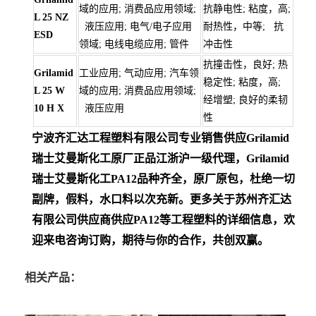
域的应用; 消费品应用领域;
抗静电性; 粘度，高;
L 25 NZ
液压应用; 电气/电子应用
耐热性，中等; 抗
ESD
领域; 电线电缆应用; 管件
冲击性
抗撞击性，良好; 热
Grilamid
工业应用; 气动应用; 汽车领
稳定性; 粘度，高;
L 25 W
域的应用; 消费品应用领域;
经增塑; 良好的柔韧
10 H X
液压应用
性
宁波齐汇达工程塑料有限公司专业销售供应Grilamid
瑞士艾曼斯化工
原厂正品江浙沪一级代理，Grilamid
瑞士艾曼斯化工PA12
品种齐全，原厂原包，杜绝一切
副牌，假料，水口料以次充新。更多关于苏州齐汇达
有限公司供应商供应PA12等工程塑料的详细信息，欢
迎来电咨询订购，期待与你的合作，共创双赢。
相关产品：