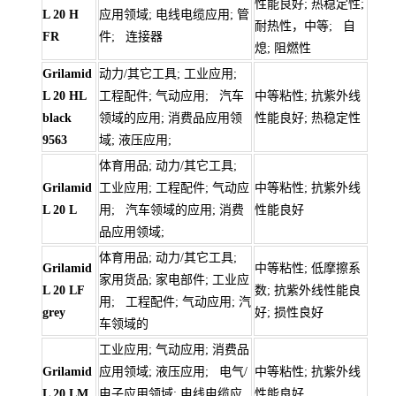
性能良好; 热稳定性;
L 20 H
应用领域; 电线电缆应用; 管
耐热性，中等; 自
FR
件; 连接器
熄; 阻燃性
Grilamid
动力/其它工具; 工业应用;
L 20 HL
工程配件; 气动应用; 汽车
中等粘性; 抗紫外线
black
领域的应用; 消费品应用领
性能良好; 热稳定性
9563
域; 液压应用;
体育用品; 动力/其它工具;
Grilamid
工业应用; 工程配件; 气动应
中等粘性; 抗紫外线
L 20 L
用; 汽车领域的应用; 消费
性能良好
品应用领域;
体育用品; 动力/其它工具;
Grilamid
中等粘性; 低摩擦系
家用货品; 家电部件; 工业应
L 20 LF
数; 抗紫外线性能良
用; 工程配件; 气动应用; 汽
grey
好; 损性良好
车领域的
工业应用; 气动应用; 消费品
Grilamid
应用领域; 液压应用; 电气/
中等粘性; 抗紫外线
L 20 LM
电子应用领域; 电线电缆应
性能良好