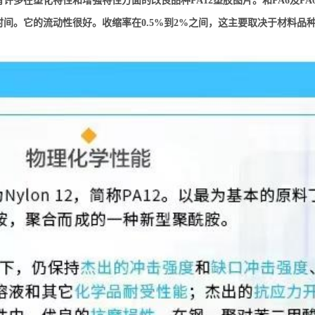
许多在塑化特性和增强特性方面的改良品种PA12塑胶图片。和PA6及PA
间。它的流动性很好。收缩率在0.5%到2%之间，这主要取决于材料品种、壁