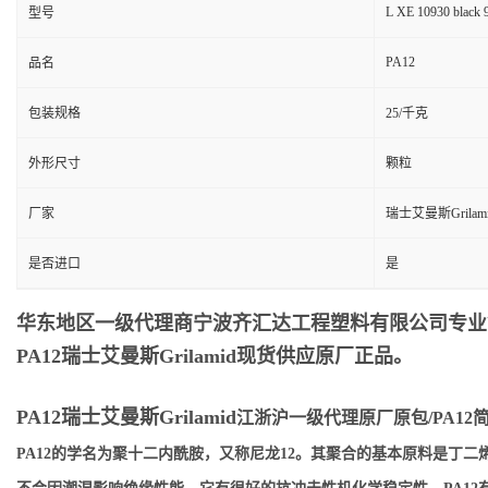
L XE 10930 black 
型号
PA12
品名
包装规格
25/千克
外形尺寸
颗粒
厂家
瑞士艾曼斯Grilam
是否进口
是
华东地区一级代理商宁波齐汇达工程塑料有限公司专业销售供
PA12瑞士艾曼斯Grilamid
现货供应原厂正品。
PA12瑞士艾曼斯Grilamid
江浙沪一级代理原厂原包/PA12
PA12的学名为聚十二内酰胺，又称尼龙12。其聚合的基本原料是丁二