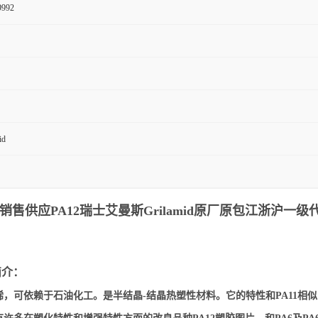
9992
id
应PA12瑞士艾曼斯Grilamid
原厂原包江浙沪一级代
简介：
烯，可依赖于石油化工。是半结晶-结晶热塑性材料。它的特性和PA11相