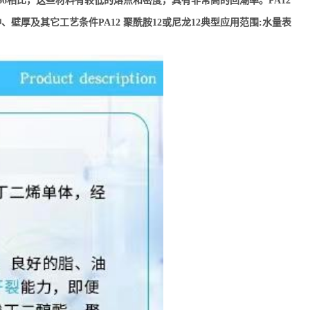
66相比，这些材料有较低的熔点和密度，具有非常高的回潮率。PA12
厚及其它工艺条件PA12 聚酰胺12或尼龙12典型应用范围:水量表