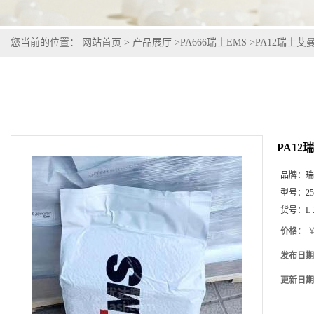
您当前的位置：
网站首页
>
产品展厅
>
PA666瑞士EMS
>
PA12瑞士艾曼斯Gr
PA12瑞士
品牌：
瑞
型号：
2
货号：
L 
价格：
￥
发布日期
更新日期