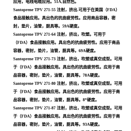
应用，电线电缆应用。51A,自然色。
Santoprene TPV 271-55 注射，挤出.可用于在美国（FDA）
食品接触应用。具出色的抗曲疲劳性。应用商品容器，密
封，垫片，油管，厨具等。59A硬度。
Santoprene TPV 271-64 注射，挤出，吹塑。可用于
（FDA）食品接触应用。具出色的抗曲疲劳性。应用于商品
容器，密封，垫片，油管，厨具等。69A硬度。
Santoprene TPV 271-73 注射，挤出，吹塑或真空成型。可用
于（FDA）食品接触应用。具出色的抗曲疲劳性。应用于商
品容器，密封，垫片，油管，厨具等。78A硬度。
Santoprene TPV 271-80 注射，挤出，吹塑或真空成型。可用
于（FDA）食品接触应用。具出色的抗曲疲劳性。应用于商
品容器，密封，垫片，油管，厨具等。8*硬度。
Santoprene TPV 271-87 注射，挤出，吹塑或真空成型。可用
于（FDA）食品接触应用。具出色的抗曲疲劳性。应用于商
品容器，密封，垫片，油管，厨具等。93A硬度。