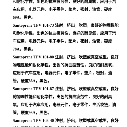
和耐化学性，出色的抗曲疲劳性，良好的耐臭氧，应用于汽
车应用，电器元件，电子零件，垫片，密封，油管，硬度
69A，黑色。
Santoprene TPV 101-73 注射，挤出，吹塑，良好的物理性能
和耐化学性，出色的抗曲疲劳性，良好的耐臭氧，应用于汽
车应用，电器元件，电子零件，垫片，密封，油管，硬度
78A，黑色。
Santoprene TPV 101-80 注射，挤出，吹塑或真空成型，良好
物理性能和耐化学性，出色的抗曲疲劳性，良好的耐臭氧，
应用于汽车应用，电器元件，电子零件，垫片，密封，油
管，硬度86A，黑色。
Santoprene TPV 101-87 注射，挤出，吹塑或真空成型，良好
的物理性能和耐化学性，出色的抗曲疲劳性，良好的耐臭
氧，应用于汽车应用，电器元件，电子零件，生活绞链，油
管，硬度93A，黑色。
Santoprene TPV 103-40 注射，挤出，吹塑或真空成型，良好