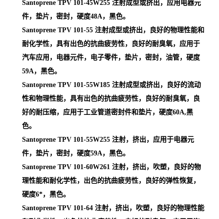
Santoprene TPV 101-45W255 注射成型或挤出，应用电器元
件，垫片，密封，硬度48A，黑色。
Santoprene TPV 101-55 注射成型或挤出，良好的物理性能和
耐化学性，具有出色的抗曲疲劳性，良好的耐臭氧，应用于
汽车应用，电器元件，电子零件，垫片，密封，油管，硬度
59A，黑色。
Santoprene TPV 101-55W185 注射成型或挤出，良好的流动
性和物理性能，具有出色的抗曲疲劳性，良好的耐臭氧，良
好的耐压缩，应用于工业管道密封件和垫片，硬度60A,黑
色。
Santoprene TPV 101-55W255 注射，挤出，应用于电器元
件，垫片，密封，硬度59A，黑色。
Santoprene TPV 101-60W261 注射，挤出，吹塑，良好的物
理性能和耐化学性，出色的抗曲疲劳性，良好的弹性恢复，
硬度6*，黑色。
Santoprene TPV 101-64 注射，挤出，吹塑，良好的物理性能