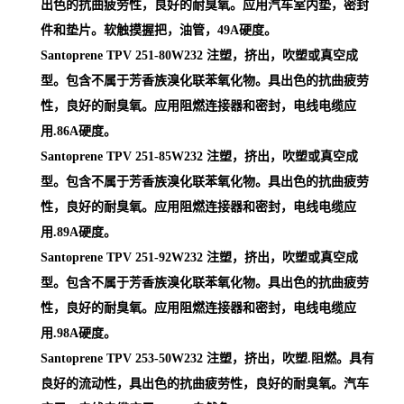
出色的抗曲疲劳性，良好的耐臭氧。应用汽车室内垫，密封
件和垫片。软触摸握把，油管，49A硬度。
Santoprene TPV 251-80W232 注塑，挤出，吹塑或真空成
型。包含不属于芳香族溴化联苯氧化物。具出色的抗曲疲劳
性，良好的耐臭氧。应用阻燃连接器和密封，电线电缆应
用.86A硬度。
Santoprene TPV 251-85W232 注塑，挤出，吹塑或真空成
型。包含不属于芳香族溴化联苯氧化物。具出色的抗曲疲劳
性，良好的耐臭氧。应用阻燃连接器和密封，电线电缆应
用.89A硬度。
Santoprene TPV 251-92W232 注塑，挤出，吹塑或真空成
型。包含不属于芳香族溴化联苯氧化物。具出色的抗曲疲劳
性，良好的耐臭氧。应用阻燃连接器和密封，电线电缆应
用.98A硬度。
Santoprene TPV 253-50W232 注塑，挤出，吹塑.阻燃。具有
良好的流动性，具出色的抗曲疲劳性，良好的耐臭氧。汽车