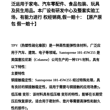
泛运用于家电、汽车零配件、食品包装、玩具
及民生用品。本厂设有研发中心及整套实验工
场，有能力进行
权经销商,假一赔十：【原产原
包 假一赔十】
TPV（热塑性硫化橡胶）是一种高性能弹性体材料，广泛应
用于汽车、建筑、电子等领域。Santoprene 101-45W255 是
美国塞拉尼斯（Celanese）公司生产的一种TPV材料，具有
以下特性：
主要特性
铜接触稳定性
：Santoprene 101-45W255 经过特殊处理，具
有良好的铜接触稳定性，适用于需要与铜接触的应用场景
。
7
低压缩 变形
：该材料具有低压缩 变形的特性，能够在长期受
压后恢复原状，适合用于密封件、垫片等需要高弹性和耐久
性的部件
。
7