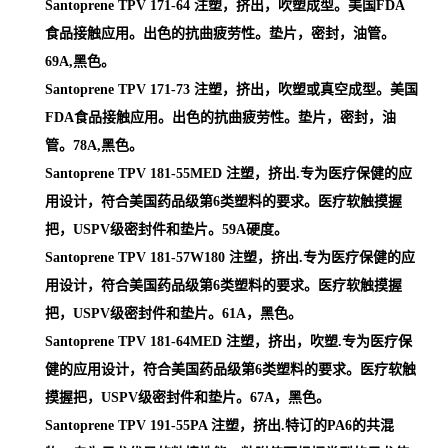
Santoprene TPV 171-64 注塑，挤出，吹塑成型。美国FDA
食品接触应用。出色的抗曲疲劳性。垫片，密封，油管。
69A,黑色。
Santoprene TPV 171-73 注塑，挤出，吹塑或真空成型。美国
FDA食品接触应用。出色的抗曲疲劳性。垫片，密封，油
管。78A,黑色。
Santoprene TPV 181-55MED 注塑，挤出.专为医疗保健的应
用设计，符合美国药品级第6类塑料的要求。医疗软触摸握
把，USPV级密封件和垫片。59A硬度。
Santoprene TPV 181-57W180 注塑，挤出.专为医疗保健的应
用设计，符合美国药品级第6类塑料的要求。医疗软触摸握
把，USPV级密封件和垫片。61A，黑色。
Santoprene TPV 181-64MED 注塑，挤出，吹塑.专为医疗保
健的应用设计，符合美国药品级第6类塑料的要求。医疗软触
摸握把，USPV级密封件和垫片。67A，黑色。
Santoprene TPV 191-55PA 注塑，挤出.特订的PA6的共混