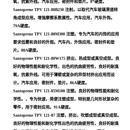
氧，抗紫外线。汽车应用，密封件和垫片。8*硬度。
Santoprene TPV 121-80B230 注射。以取代汽车玻璃滑道转
角成型应用。增强摩擦系数属性。汽车应用，汽车外饰。
79A硬度。
Santoprene TPV 121-80M300 注塑。专为汽车的内饰的应用
要求低雾和良好的外观。汽车内，外饰应用。密封件和垫
片。80A硬度。
Santoprene TPV 121-80W175 挤出，热成型或真空成型。良
好的物理性能和耐化学性，出色的抗曲疲劳性，良好的耐臭
氧，抗紫外线。可用于薄壁或复杂的异型材挤出应用而设
计。汽车应用，密封件，垫片。86A硬度。
Santoprene TPV 121-85M100 注塑。良好的物理性能和耐化
学性。，专为快速，简便注塑成型，特别是几何形状复杂的
零件，用于密封应用。91A硬度。
Santoprene TPV 121-87 注塑，挤出，吹塑成型或真空成型。
良好的物理性能和耐化学性出色的抗曲疲劳性，良好的耐臭