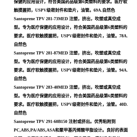
保健的应用设计，符合美国药品级第6类塑料的要求。医疗软
触摸握把，USPV级密封件和垫片，油管。69A.自然色
Santoprene TPV 281-73MED 注塑，挤出，吹塑或真空成
型。专为医疗保健的应用设计，符合美国药品级第6类塑料的
要求。医疗软触摸握把，USPV级密封件和垫片，油管。78A.
自然色
Santoprene TPV 281-87MED 注塑，挤出，吹塑或真空成
型。专为医疗保健的应用设计，符合美国药品级第6类塑料的
要求。医疗软触摸握把，USPV级密封件和垫片，油管。94A.
自然色
Santoprene TPV 283-40MED 注塑，挤出，吹塑或真空成
型。专为医疗保健的应用设计，符合美国药品级第6类塑料的
要求。医疗软触摸握把，USPV级密封件和垫片，油管。40D.
自然色
Santoprene TPV 291-60B150 注射或挤出。优秀粘附到
PC,ABS,PA/ABS,ASA和聚甲基丙烯酸甲脂设计。良好的表面