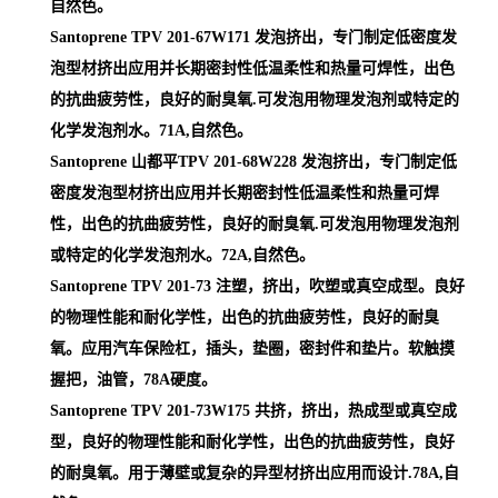
自然色。
Santoprene TPV 201-67W171 发泡挤出，专门制定低密度发
泡型材挤出应用并长期密封性低温柔性和热量可焊性，出色
的抗曲疲劳性，良好的耐臭氧.可发泡用物理发泡剂或特定的
化学发泡剂水。71A,自然色。
Santoprene 山都平TPV 201-68W228 发泡挤出，专门制定低
密度发泡型材挤出应用并长期密封性低温柔性和热量可焊
性，出色的抗曲疲劳性，良好的耐臭氧.可发泡用物理发泡剂
或特定的化学发泡剂水。72A,自然色。
Santoprene TPV 201-73 注塑，挤出，吹塑或真空成型。良好
的物理性能和耐化学性，出色的抗曲疲劳性，良好的耐臭
氧。应用汽车保险杠，插头，垫圈，密封件和垫片。软触摸
握把，油管，78A硬度。
Santoprene TPV 201-73W175 共挤，挤出，热成型或真空成
型，良好的物理性能和耐化学性，出色的抗曲疲劳性，良好
的耐臭氧。用于薄壁或复杂的异型材挤出应用而设计.78A,自