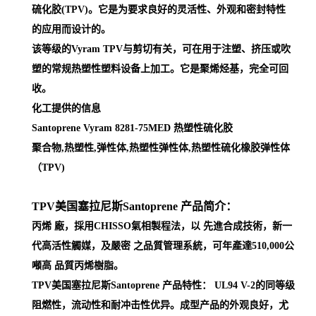
硫化胶(TPV)。它是为要求良好的灵活性、外观和密封特性
的应用而设计的。
该等级的Vyram TPV与剪切有关，可在用于注塑、挤压或吹
塑的常规热塑性塑料设备上加工。它是聚烯烃基，完全可回
收。
化工提供的信息
Santoprene
Vyram 8281-75MED
热塑性硫化胶
聚合物,热塑性,弹性体,热塑性弹性体,热塑性硫化橡胶弹性体
（TPV)
TPV美国塞拉尼斯Santoprene
产品简介：
丙烯 廠，採用CHISSO氣相製程法，以 先進合成技術，新一
代高活性觸媒，及嚴密 之品質管理系統，可年產達510,000公
噸高 品質丙烯樹脂。
TPV美国塞拉尼斯Santoprene
产品特性：
UL94 V-2的同等级
阻燃性，流动性和耐冲击性优异。成型产品的外观良好，尤