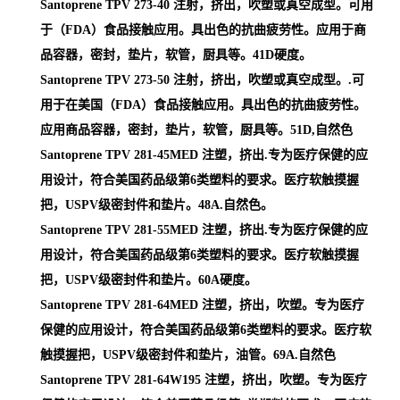
Santoprene TPV 273-40 注射，挤出，吹塑或真空成型。可用
于（FDA）食品接触应用。具出色的抗曲疲劳性。应用于商
品容器，密封，垫片，软管，厨具等。41D硬度。
Santoprene TPV 273-50 注射，挤出，吹塑或真空成型。.可
用于在美国（FDA）食品接触应用。具出色的抗曲疲劳性。
应用商品容器，密封，垫片，软管，厨具等。51D,自然色
Santoprene TPV 281-45MED 注塑，挤出.专为医疗保健的应
用设计，符合美国药品级第6类塑料的要求。医疗软触摸握
把，USPV级密封件和垫片。48A.自然色。
Santoprene TPV 281-55MED 注塑，挤出.专为医疗保健的应
用设计，符合美国药品级第6类塑料的要求。医疗软触摸握
把，USPV级密封件和垫片。60A硬度。
Santoprene TPV 281-64MED 注塑，挤出，吹塑。专为医疗
保健的应用设计，符合美国药品级第6类塑料的要求。医疗软
触摸握把，USPV级密封件和垫片，油管。69A.自然色
Santoprene TPV 281-64W195 注塑，挤出，吹塑。专为医疗