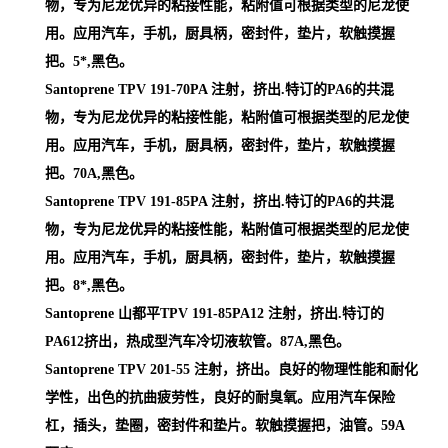
物，专为尼龙优异的粘接性能，粘附值可根据类型的尼龙使
用。应用汽车，手机，厨具柄，密封件，垫片，软触摸握
把。5*,黑色。
Santoprene TPV 191-70PA 注射，挤出.特订的PA6的共混
物，专为尼龙优异的粘接性能，粘附值可根据类型的尼龙使
用。应用汽车，手机，厨具柄，密封件，垫片，软触摸握
把。70A,黑色。
Santoprene TPV 191-85PA 注射，挤出.特订的PA6的共混
物，专为尼龙优异的粘接性能，粘附值可根据类型的尼龙使
用。应用汽车，手机，厨具柄，密封件，垫片，软触摸握
把。8*,黑色。
Santoprene 山都平TPV 191-85PA12 注射，挤出.特订的
PA612挤出，热成型汽车冷切液软管。87A,黑色。
Santoprene TPV 201-55 注射，挤出。良好的物理性能和耐化
学性，出色的抗曲疲劳性，良好的耐臭氧。应用汽车保险
杠，插头，垫圈，密封件和垫片。软触摸握把，油管。59A