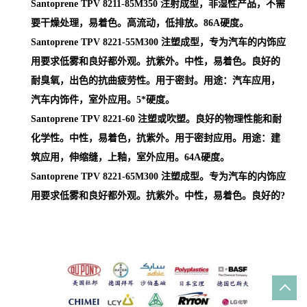
Santoprene TPV 8211-85M350 注射成型，非湿性产品，不需
要干燥处理，易着色。高流动，低排放。86A硬度。
Santoprene TPV 8221-55M300 注塑成型，专为汽车的内饰应
用要求低雾和良好都外观。抗紫外。中性，易着色。良好的
耐臭氧，出色的抗曲疲劳性。用于密封。用途：汽车应用，
汽车内饰件，室外应用。5*硬度。
Santoprene TPV 8221-60 注塑或吹塑。良好的物理性能和耐
化学性。中性，易着色，抗紫外。用于密封应用。用途：建
筑应用，伸缩缝，上釉，室外应用。64A硬度。
Santoprene TPV 8221-65M300 注塑成型。专为汽车的内饰应
用要求低雾和良好都外观。抗紫外。中性，易着色。良好的?