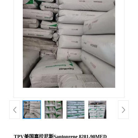
TPV美国塞拉尼斯Santoprene 8281-90MED