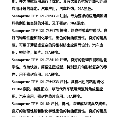
能，并为薄壁应用进行了优化。具有优良的抗紫外线和外部
应用环境的稳定。汽车应用，汽车外饰。70A黑色。
Santoprene TPV 121-70M350 注射。专为要求的应用间隙填
料抗刮伤和良好的外观。又于密封。70A硬度。
Santoprene TPV 121-73W175 挤出，热成型或真空成型。良
好的物理性能和耐化学性，出色的抗曲疲劳性，良好的耐臭
氧。可用于薄壁或复杂的异型材挤出应用而设计。汽车应
用，密封件，垫片。78A硬度。
Santoprene TPV 121-75M100 注塑。良好的物理性能和耐化
学性。专为快速，简便注塑成型，特别是几何形状复杂的零
件，用于密封应用。80A硬度。
Santoprene TPV 121-79W233 注射。具有出色的粘附硫化
EPDM橡胶，特殊配方，以取代汽车玻璃滑道转角成型应
用。汽车应用，密封件垫片应用。84A硬度。
Santoprene TPV 121-80 注射，挤出，吹塑成型或真空成型。
良好的物理性能和耐化学性出色的抗曲疲劳性，良好的耐臭