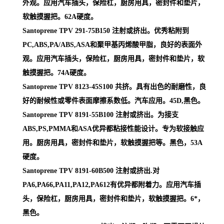
外观。应用汽车插头，保险杠，厨房用具，密封件和垫片，
软触摸握把。62A硬度。
Santoprene TPV 291-75B150 注射或挤出。优秀粘附到
PC,ABS,PA/ABS,ASA和聚甲基丙烯酸甲脂，良好的表面外
观。应用汽车插头，保险杠，厨房用具，密封件和垫片，软
触摸握把。74A硬度。
Santoprene TPV 8123-45S100 共挤。具有出色的耐磨性，良
好的耐候性或零件表面摩擦系数低。汽车应用。45D,黑色。
Santoprene TPV 8191-55B100 注射或挤出。为接支
ABS,PS,PMMA和ASA优异都粘接性能设计。专为软接触应
用。厨房用具，密封件和垫片，软触摸握把等。黑色，53A
硬度。
Santoprene TPV 8191-60B500 注射或挤出.对
PA6,PA66,PA11,PA12,PA612有优异都附着力。应用汽车插
头，保险杠，厨房用具，密封件和垫片，软触摸握把。6*，
黑色。