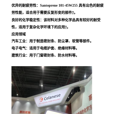
优异的耐疲劳性
：Santoprene 101-45W255 具有出色的耐疲
劳性能，适合用于需要反复形变的部件
。
7
良好的化学稳定性
：该材料对多种化学品具有较好的耐受
性，适用于复杂化学环境下的应用
。
7
应用领域
汽车工业
：用于制造密封条、防尘罩、软管等部件。
电子电气
：适用于电缆护套、绝缘材料等。
建筑行业
：用于门窗密封条、防水材料等。