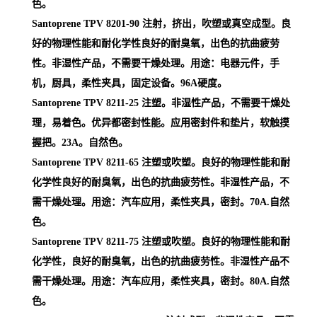
色。
Santoprene TPV 8201-90 注射，挤出，吹塑或真空成型。良
好的物理性能和耐化学性良好的耐臭氧，出色的抗曲疲劳
性。非湿性产品，不需要干燥处理。用途：电器元件，手
机，厨具，柔性夹具，固定设备。96A硬度。
Santoprene TPV 8211-25 注塑。非湿性产品，不需要干燥处
理，易着色。优异都密封性能。应用密封件和垫片，软触摸
握把。23A。自然色。
Santoprene TPV 8211-65 注塑或吹塑。良好的物理性能和耐
化学性良好的耐臭氧，出色的抗曲疲劳性。非湿性产品，不
需干燥处理。用途：汽车应用，柔性夹具，密封。70A.自然
色。
Santoprene TPV 8211-75 注塑或吹塑。良好的物理性能和耐
化学性，良好的耐臭氧，出色的抗曲疲劳性。非湿性产品不
需干燥处理。用途：汽车应用，柔性夹具，密封。80A.自然
色。