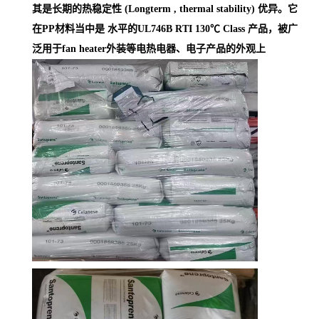
其是长期的热稳定性 (Longterm , thermal stability) 优异。它
在PP材料当中是 水平的UL746B RTI 130℃ Class 产品，被广
泛用于fan heater外装等电热电器、电子产品的外观上