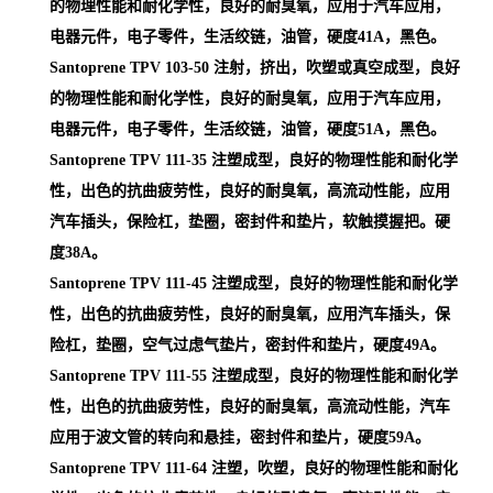
的物理性能和耐化学性，良好的耐臭氧，应用于汽车应用，
电器元件，电子零件，生活绞链，油管，硬度41A，黑色。
Santoprene TPV 103-50 注射，挤出，吹塑或真空成型，良好
的物理性能和耐化学性，良好的耐臭氧，应用于汽车应用，
电器元件，电子零件，生活绞链，油管，硬度51A，黑色。
Santoprene TPV 111-35 注塑成型，良好的物理性能和耐化学
性，出色的抗曲疲劳性，良好的耐臭氧，高流动性能，应用
汽车插头，保险杠，垫圈，密封件和垫片，软触摸握把。硬
度38A。
Santoprene TPV 111-45 注塑成型，良好的物理性能和耐化学
性，出色的抗曲疲劳性，良好的耐臭氧，应用汽车插头，保
险杠，垫圈，空气过虑气垫片，密封件和垫片，硬度49A。
Santoprene TPV 111-55 注塑成型，良好的物理性能和耐化学
性，出色的抗曲疲劳性，良好的耐臭氧，高流动性能，汽车
应用于波文管的转向和悬挂，密封件和垫片，硬度59A。
Santoprene TPV 111-64 注塑，吹塑，良好的物理性能和耐化