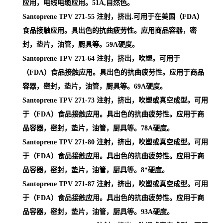
应用，电线电缆应用。51A,自然色。
Santoprene TPV 271-55 注射，挤出.可用于在美国（FDA）
食品接触应用。具出色的抗曲疲劳性。应用商品容器，密
封，垫片，油管，厨具等。59A硬度。
Santoprene TPV 271-64 注射，挤出，吹塑。可用于
（FDA）食品接触应用。具出色的抗曲疲劳性。应用于商品
容器，密封，垫片，油管，厨具等。69A硬度。
Santoprene TPV 271-73 注射，挤出，吹塑或真空成型。可用
于（FDA）食品接触应用。具出色的抗曲疲劳性。应用于商
品容器，密封，垫片，油管，厨具等。78A硬度。
Santoprene TPV 271-80 注射，挤出，吹塑或真空成型。可用
于（FDA）食品接触应用。具出色的抗曲疲劳性。应用于商
品容器，密封，垫片，油管，厨具等。8*硬度。
Santoprene TPV 271-87 注射，挤出，吹塑或真空成型。可用
于（FDA）食品接触应用。具出色的抗曲疲劳性。应用于商
品容器，密封，垫片，油管，厨具等。93A硬度。