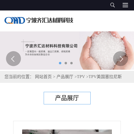
您当前的位置：
网站首页
>
产品展厅
>
TPV
>
TPV美国塞拉尼斯
Santoprene 591-56W175
产品展厅