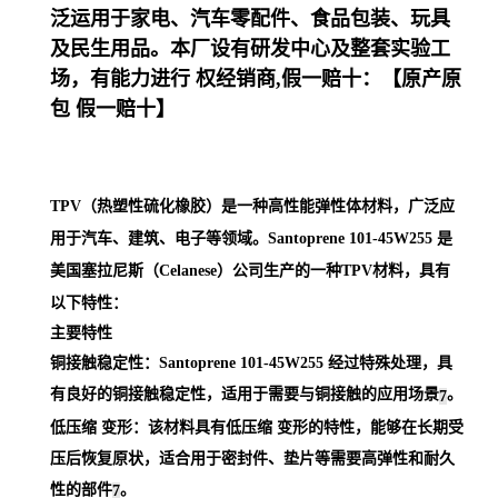
泛运用于家电、汽车零配件、食品包装、玩具
及民生用品。本厂设有研发中心及整套实验工
场，有能力进行
权经销商,假一赔十：【原产原
包 假一赔十】
TPV（热塑性硫化橡胶）是一种高性能弹性体材料，广泛应
用于汽车、建筑、电子等领域。Santoprene 101-45W255 是
美国塞拉尼斯（Celanese）公司生产的一种TPV材料，具有
以下特性：
主要特性
铜接触稳定性
：Santoprene 101-45W255 经过特殊处理，具
有良好的铜接触稳定性，适用于需要与铜接触的应用场景
。
7
低压缩 变形
：该材料具有低压缩 变形的特性，能够在长期受
压后恢复原状，适合用于密封件、垫片等需要高弹性和耐久
性的部件
。
7