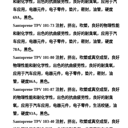
和耐化学性，出色的抗曲疲劳性，良好的耐臭氧，应用于汽
车应用，电器元件，电子零件，垫片，密封，油管，硬度
69A，黑色。
Santoprene TPV 101-73 注射，挤出，吹塑，良好的物理性能
和耐化学性，出色的抗曲疲劳性，良好的耐臭氧，应用于汽
车应用，电器元件，电子零件，垫片，密封，油管，硬度
78A，黑色。
Santoprene TPV 101-80 注射，挤出，吹塑或真空成型，良好
物理性能和耐化学性，出色的抗曲疲劳性，良好的耐臭氧，
应用于汽车应用，电器元件，电子零件，垫片，密封，油
管，硬度86A，黑色。
Santoprene TPV 101-87 注射，挤出，吹塑或真空成型，良好
的物理性能和耐化学性，出色的抗曲疲劳性，良好的耐臭
氧，应用于汽车应用，电器元件，电子零件，生活绞链，油
管，硬度93A，黑色。
Santoprene TPV 103-40 注射，挤出，吹塑或真空成型，良好