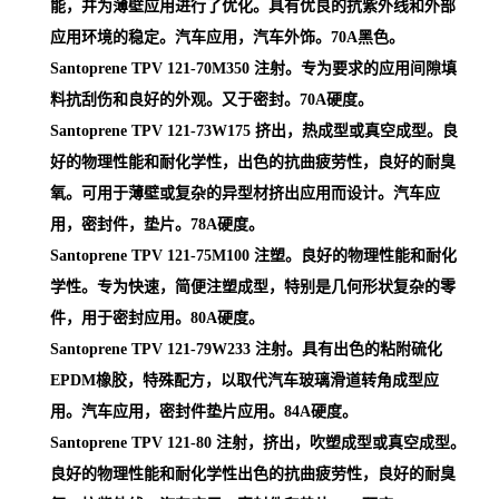
能，并为薄壁应用进行了优化。具有优良的抗紫外线和外部
应用环境的稳定。汽车应用，汽车外饰。70A黑色。
Santoprene TPV 121-70M350 注射。专为要求的应用间隙填
料抗刮伤和良好的外观。又于密封。70A硬度。
Santoprene TPV 121-73W175 挤出，热成型或真空成型。良
好的物理性能和耐化学性，出色的抗曲疲劳性，良好的耐臭
氧。可用于薄壁或复杂的异型材挤出应用而设计。汽车应
用，密封件，垫片。78A硬度。
Santoprene TPV 121-75M100 注塑。良好的物理性能和耐化
学性。专为快速，简便注塑成型，特别是几何形状复杂的零
件，用于密封应用。80A硬度。
Santoprene TPV 121-79W233 注射。具有出色的粘附硫化
EPDM橡胶，特殊配方，以取代汽车玻璃滑道转角成型应
用。汽车应用，密封件垫片应用。84A硬度。
Santoprene TPV 121-80 注射，挤出，吹塑成型或真空成型。
良好的物理性能和耐化学性出色的抗曲疲劳性，良好的耐臭