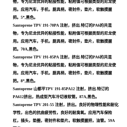
物，专为尼龙优异的粘接性能，粘附值可根据类型的尼龙使
用。应用汽车，手机，厨具柄，密封件，垫片，软触摸握
把。5*,黑色。
Santoprene TPV 191-70PA 注射，挤出.特订的PA6的共混
物，专为尼龙优异的粘接性能，粘附值可根据类型的尼龙使
用。应用汽车，手机，厨具柄，密封件，垫片，软触摸握
把。70A,黑色。
Santoprene TPV 191-85PA 注射，挤出.特订的PA6的共混
物，专为尼龙优异的粘接性能，粘附值可根据类型的尼龙使
用。应用汽车，手机，厨具柄，密封件，垫片，软触摸握
把。8*,黑色。
Santoprene 山都平TPV 191-85PA12 注射，挤出.特订的
PA612挤出，热成型汽车冷切液软管。87A,黑色。
Santoprene TPV 201-55 注射，挤出。良好的物理性能和耐化
学性，出色的抗曲疲劳性，良好的耐臭氧。应用汽车保险
杠，插头，垫圈，密封件和垫片。软触摸握把，油管。59A