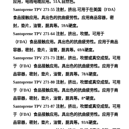
应用，电线电缆应用。51A,自然色。
Santoprene TPV 271-55 注射，挤出.可用于在美国（FDA）
食品接触应用。具出色的抗曲疲劳性。应用商品容器，密
封，垫片，油管，厨具等。59A硬度。
Santoprene TPV 271-64 注射，挤出，吹塑。可用于
（FDA）食品接触应用。具出色的抗曲疲劳性。应用于商品
容器，密封，垫片，油管，厨具等。69A硬度。
Santoprene TPV 271-73 注射，挤出，吹塑或真空成型。可用
于（FDA）食品接触应用。具出色的抗曲疲劳性。应用于商
品容器，密封，垫片，油管，厨具等。78A硬度。
Santoprene TPV 271-80 注射，挤出，吹塑或真空成型。可用
于（FDA）食品接触应用。具出色的抗曲疲劳性。应用于商
品容器，密封，垫片，油管，厨具等。8*硬度。
Santoprene TPV 271-87 注射，挤出，吹塑或真空成型。可用
于（FDA）食品接触应用。具出色的抗曲疲劳性。应用于商
品容器，密封，垫片，油管，厨具等。93A硬度。