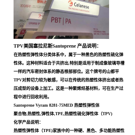
TPV美国塞拉尼斯Santoprene
产品说明：
在热塑性弹性体分类体系中，属于一种黑色的热塑性硫化弹
性体。这种材料适合于共挤出,特别是适用于制成像玻璃导槽
一样的汽车密封体系的静态根部部位。这个牌号的山都平
TPV对剪切力较为敏感，可以在传统的热塑性体挤出或者热
压成型的设备上加工。这是一种聚烯烃基材料，可在生产过
程中进行回收利用。
Santoprene
Vyram
8281-75MED 热塑性弹性体
聚合物,热塑性,弹性体,TPE,热塑性硫化弹性体（TPV)
化学产品说明：
热塑性弹性体（TPE)家族中的一种硬、黑色、多功能热塑性