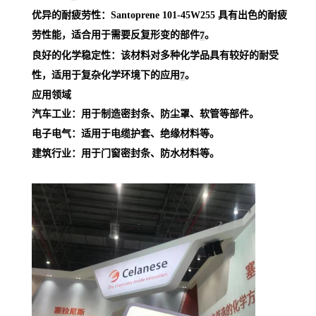
优异的耐疲劳性
：Santoprene 101-45W255 具有出色的耐疲
劳性能，适合用于需要反复形变的部件
。
7
良好的化学稳定性
：该材料对多种化学品具有较好的耐受
性，适用于复杂化学环境下的应用
。
7
应用领域
汽车工业
：用于制造密封条、防尘罩、软管等部件。
电子电气
：适用于电缆护套、绝缘材料等。
建筑行业
：用于门窗密封条、防水材料等。