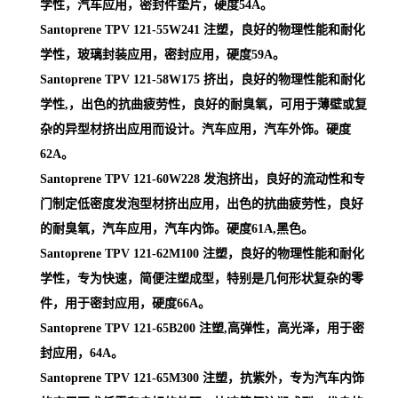
学性，汽车应用，密封件垫片，硬度54A。
Santoprene TPV 121-55W241 注塑，良好的物理性能和耐化
学性，玻璃封装应用，密封应用，硬度59A。
Santoprene TPV 121-58W175 挤出，良好的物理性能和耐化
学性,，出色的抗曲疲劳性，良好的耐臭氧，可用于薄壁或复
杂的异型材挤出应用而设计。汽车应用，汽车外饰。硬度
62A。
Santoprene TPV 121-60W228 发泡挤出，良好的流动性和专
门制定低密度发泡型材挤出应用，出色的抗曲疲劳性，良好
的耐臭氧，汽车应用，汽车内饰。硬度61A,黑色。
Santoprene TPV 121-62M100 注塑，良好的物理性能和耐化
学性，专为快速，简便注塑成型，特别是几何形状复杂的零
件，用于密封应用，硬度66A。
Santoprene TPV 121-65B200 注塑,高弹性，高光泽，用于密
封应用，64A。
Santoprene TPV 121-65M300 注塑，抗紫外，专为汽车内饰