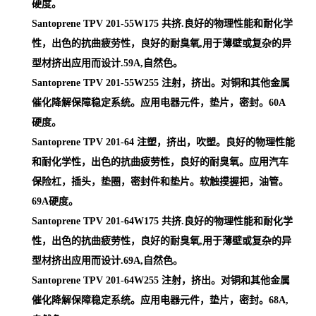
硬度。
Santoprene TPV 201-55W175 共挤.良好的物理性能和耐化学
性，出色的抗曲疲劳性，良好的耐臭氧,用于薄壁或复杂的异
型材挤出应用而设计.59A,自然色。
Santoprene TPV 201-55W255 注射，挤出。对铜和其他金属
催化降解保障稳定系统。应用电器元件，垫片，密封。60A
硬度。
Santoprene TPV 201-64 注塑，挤出，吹塑。良好的物理性能
和耐化学性，出色的抗曲疲劳性，良好的耐臭氧。应用汽车
保险杠，插头，垫圈，密封件和垫片。软触摸握把，油管。
69A硬度。
Santoprene TPV 201-64W175 共挤.良好的物理性能和耐化学
性，出色的抗曲疲劳性，良好的耐臭氧,用于薄壁或复杂的异
型材挤出应用而设计.69A,自然色。
Santoprene TPV 201-64W255 注射，挤出。对铜和其他金属
催化降解保障稳定系统。应用电器元件，垫片，密封。68A,