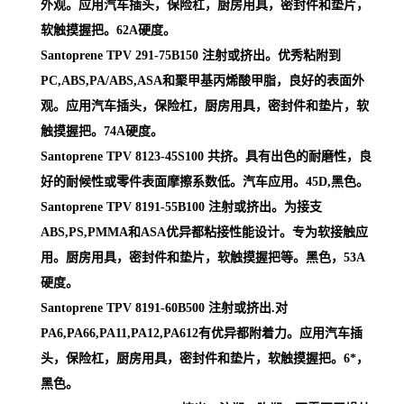
外观。应用汽车插头，保险杠，厨房用具，密封件和垫片，
软触摸握把。62A硬度。
Santoprene TPV 291-75B150 注射或挤出。优秀粘附到
PC,ABS,PA/ABS,ASA和聚甲基丙烯酸甲脂，良好的表面外
观。应用汽车插头，保险杠，厨房用具，密封件和垫片，软
触摸握把。74A硬度。
Santoprene TPV 8123-45S100 共挤。具有出色的耐磨性，良
好的耐候性或零件表面摩擦系数低。汽车应用。45D,黑色。
Santoprene TPV 8191-55B100 注射或挤出。为接支
ABS,PS,PMMA和ASA优异都粘接性能设计。专为软接触应
用。厨房用具，密封件和垫片，软触摸握把等。黑色，53A
硬度。
Santoprene TPV 8191-60B500 注射或挤出.对
PA6,PA66,PA11,PA12,PA612有优异都附着力。应用汽车插
头，保险杠，厨房用具，密封件和垫片，软触摸握把。6*，
黑色。