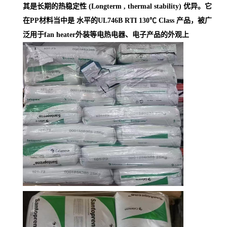
其是长期的热稳定性 (Longterm , thermal stability) 优异。它
在PP材料当中是 水平的UL746B RTI 130℃ Class 产品，被广
泛用于fan heater外装等电热电器、电子产品的外观上