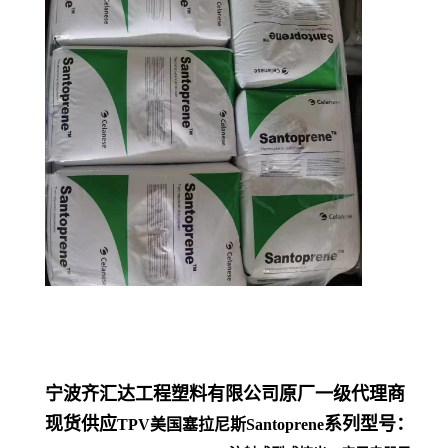
宁波齐汇达工程塑料有限公司原厂一
级代理商
现货供应
系列型号：
TPV美国塞拉尼斯Santoprene