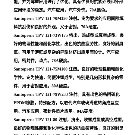
能，并为薄壁应用进行了优化。具有优良的抗紫外线和外部
应用环境的稳定。汽车应用，汽车外饰。70A黑色。
Santoprene TPV 121-70M350 注射。专为要求的应用间隙填
料抗刮伤和良好的外观。又于密封。70A硬度。
Santoprene TPV 121-73W175 挤出，热成型或真空成型。良
好的物理性能和耐化学性，出色的抗曲疲劳性，良好的耐臭
氧。可用于薄壁或复杂的异型材挤出应用而设计。汽车应
用，密封件，垫片。78A硬度。
Santoprene TPV 121-75M100 注塑。良好的物理性能和耐化
学性。专为快速，简便注塑成型，特别是几何形状复杂的零
件，用于密封应用。80A硬度。
Santoprene TPV 121-79W233 注射。具有出色的粘附硫化
EPDM橡胶，特殊配方，以取代汽车玻璃滑道转角成型应
用。汽车应用，密封件垫片应用。84A硬度。
Santoprene TPV 121-80 注射，挤出，吹塑成型或真空成型。
良好的物理性能和耐化学性出色的抗曲疲劳性，良好的耐臭