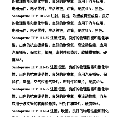
的物理性能和耐化学性，良好的耐臭氧，应用于汽车应用，
电器元件，电子零件，生活绞链，油管，硬度41A，黑色。
Santoprene TPV 103-50 注射，挤出，吹塑或真空成型，良好
的物理性能和耐化学性，良好的耐臭氧，应用于汽车应用，
电器元件，电子零件，生活绞链，油管，硬度51A，黑色。
Santoprene TPV 111-35 注塑成型，良好的物理性能和耐化学
性，出色的抗曲疲劳性，良好的耐臭氧，高流动性能，应用
汽车插头，保险杠，垫圈，密封件和垫片，软触摸握把。硬
度38A。
Santoprene TPV 111-45 注塑成型，良好的物理性能和耐化学
性，出色的抗曲疲劳性，良好的耐臭氧，应用汽车插头，保
险杠，垫圈，空气过虑气垫片，密封件和垫片，硬度49A。
Santoprene TPV 111-55 注塑成型，良好的物理性能和耐化学
性，出色的抗曲疲劳性，良好的耐臭氧，高流动性能，汽车
应用于波文管的转向和悬挂，密封件和垫片，硬度59A。
Santoprene TPV 111-64 注塑，吹塑，良好的物理性能和耐化