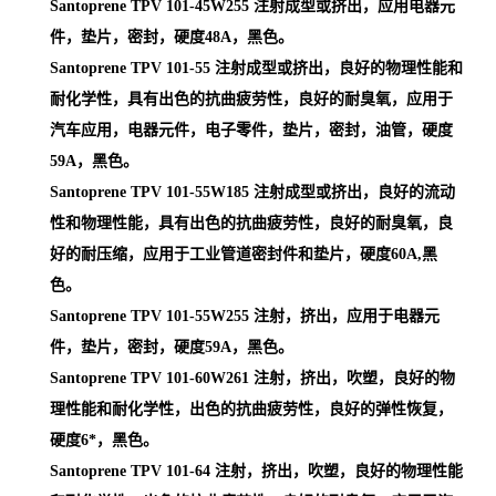
Santoprene TPV 101-45W255 注射成型或挤出，应用电器元
件，垫片，密封，硬度48A，黑色。
Santoprene TPV 101-55 注射成型或挤出，良好的物理性能和
耐化学性，具有出色的抗曲疲劳性，良好的耐臭氧，应用于
汽车应用，电器元件，电子零件，垫片，密封，油管，硬度
59A，黑色。
Santoprene TPV 101-55W185 注射成型或挤出，良好的流动
性和物理性能，具有出色的抗曲疲劳性，良好的耐臭氧，良
好的耐压缩，应用于工业管道密封件和垫片，硬度60A,黑
色。
Santoprene TPV 101-55W255 注射，挤出，应用于电器元
件，垫片，密封，硬度59A，黑色。
Santoprene TPV 101-60W261 注射，挤出，吹塑，良好的物
理性能和耐化学性，出色的抗曲疲劳性，良好的弹性恢复，
硬度6*，黑色。
Santoprene TPV 101-64 注射，挤出，吹塑，良好的物理性能