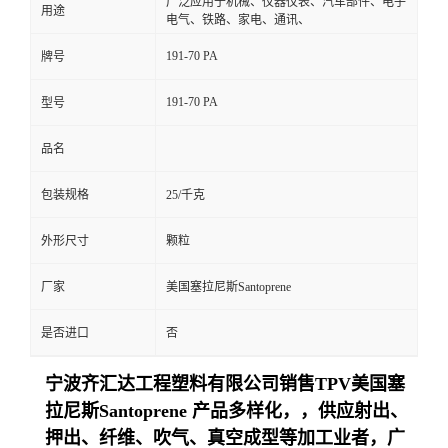
广泛应用于机械、仪器仪表、汽车部件、电子
用途
电气、铁路、家电、通讯、
191-70 PA
牌号
191-70 PA
型号
品名
包装规格
25/千克
外形尺寸
颗粒
厂家
美国塞拉尼斯Santoprene
是否进口
否
宁波齐汇达工程塑料有限公司销售TPV美国塞
拉尼斯Santoprene
产品多样化，
，供应射出、
押出、纤维、吹气、真空成型等加工业者，广