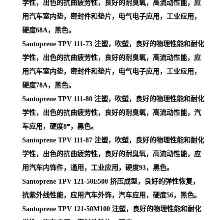
学性，出色的抗曲疲劳性，良好的耐臭氧，高流动性能，应
用汽车室内垫，密封件和垫片，电气电子应用，工业应用，
硬度68A，黑色。
Santoprene TPV 111-73 注塑，吹塑，良好的物理性能和耐化
学性，出色的抗曲疲劳性，良好的耐臭氧，高流动性能，应
用汽车室内垫，密封件和垫片，电气电子应用，工业应用，
硬度78A，黑色。
Santoprene TPV 111-80 注塑，吹塑，良好的物理性能和耐化
学性，出色的抗曲疲劳性，良好的耐臭氧，高流动性能，汽
车应用，硬度8*，黑色。
Santoprene TPV 111-87 注塑，吹塑，良好的物理性能和耐化
学性，出色的抗曲疲劳性，良好的耐臭氧，高流动性能，应
用汽车内饰件，通用，工业应用，硬度93，黑色。
Santoprene TPV 121-50E500 挤压成型，良好的弹性恢复，
抗紫外线性能，应用汽车外饰，汽车应用，硬度56，黑色。
Santoprene TPV 121-50M100 注塑，良好的物理性能和耐化