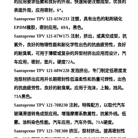
的应用要求低雾和良好的外观，快速简便注塑成型，优良的
表面外观，应用密封，6*。
Santoprene TPV 121-65W233 注塑，具有出色的粘附硫化
EPDM橡胶，密封应用。69A，黑色。
Santoprene TPV 121-67W175 注射，挤出，或真空成型，抗
紫外，良好的物理性能和耐化学性出色的抗曲疲劳性，良好
的耐臭氧，可用于薄壁或复杂的异型材挤出应用而设计，汽
车应用，密封，垫片。硬度72A。
Santoprene TPV 121-68W228 发泡挤出，专门制定低密度发
泡型材挤出应用并长期密封性低温柔性和热量可焊性，出色
的抗曲疲劳性，良好的耐臭氧。应用于泡沫，上釉，挡风。
73A黑色。
Santoprene TPV 121-70B230 注射。特殊配方，以取代汽车
玻璃滑道转角成型应用。增强摩擦系数属性，抗紫外线。低
雾。涂料染色性能。汽车应用，汽车外饰。71A硬度。
Santoprene TPV 121-70E300 挤压，型材挤出。提高密封性