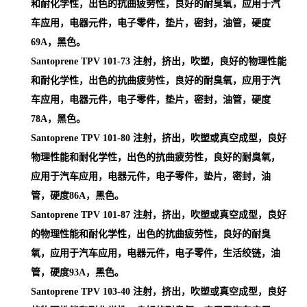
和耐化学性，出色的抗曲疲劳性，良好的耐臭氧，应用于汽
车应用，电器元件，电子零件，垫片，密封，油管，硬度
69A，黑色。
Santoprene TPV 101-73 注射，挤出，吹塑，良好的物理性能
和耐化学性，出色的抗曲疲劳性，良好的耐臭氧，应用于汽
车应用，电器元件，电子零件，垫片，密封，油管，硬度
78A，黑色。
Santoprene TPV 101-80 注射，挤出，吹塑或真空成型，良好
物理性能和耐化学性，出色的抗曲疲劳性，良好的耐臭氧，
应用于汽车应用，电器元件，电子零件，垫片，密封，油
管，硬度86A，黑色。
Santoprene TPV 101-87 注射，挤出，吹塑或真空成型，良好
的物理性能和耐化学性，出色的抗曲疲劳性，良好的耐臭
氧，应用于汽车应用，电器元件，电子零件，生活绞链，油
管，硬度93A，黑色。
Santoprene TPV 103-40 注射，挤出，吹塑或真空成型，良好