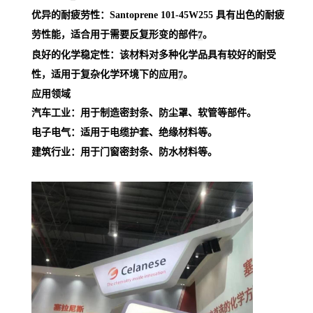
优异的耐疲劳性
：Santoprene 101-45W255 具有出色的耐疲
劳性能，适合用于需要反复形变的部件
。
7
良好的化学稳定性
：该材料对多种化学品具有较好的耐受
性，适用于复杂化学环境下的应用
。
7
应用领域
汽车工业
：用于制造密封条、防尘罩、软管等部件。
电子电气
：适用于电缆护套、绝缘材料等。
建筑行业
：用于门窗密封条、防水材料等。