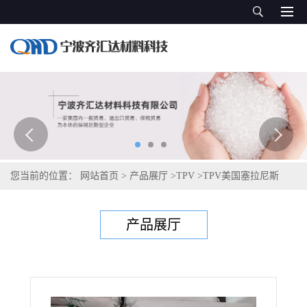
您当前的位置：
网站首页
>
产品展厅
>
TPV
>
TPV美国塞拉尼斯
Santoprene 191-55 PA
产品展厅