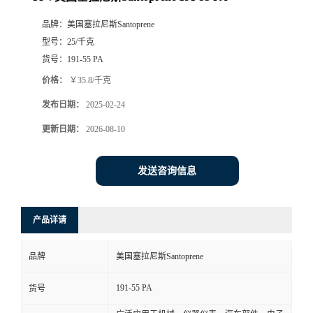
品牌：
美国塞拉尼斯Santoprene
型号：
25/千克
货号：
191-55 PA
价格：
￥35.8/千克
发布日期：
2025-02-24
更新日期：
2026-08-10
发送咨询信息
产品详请
品牌
美国塞拉尼斯Santoprene
191-55 PA
货号