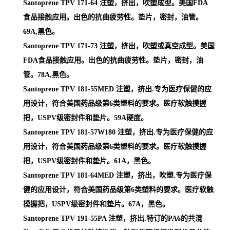
Santoprene TPV 171-64 注塑，挤出，吹塑成型。美国FDA
食品接触应用。出色的抗曲疲劳性。垫片，密封，油管。
69A,黑色。
Santoprene TPV 171-73 注塑，挤出，吹塑或真空成型。美国
FDA食品接触应用。出色的抗曲疲劳性。垫片，密封，油
管。78A,黑色。
Santoprene TPV 181-55MED 注塑，挤出.专为医疗保健的应
用设计，符合美国药品级第6类塑料的要求。医疗软触摸握
把，USPV级密封件和垫片。59A硬度。
Santoprene TPV 181-57W180 注塑，挤出.专为医疗保健的应
用设计，符合美国药品级第6类塑料的要求。医疗软触摸握
把，USPV级密封件和垫片。61A，黑色。
Santoprene TPV 181-64MED 注塑，挤出，吹塑.专为医疗保
健的应用设计，符合美国药品级第6类塑料的要求。医疗软触
摸握把，USPV级密封件和垫片。67A，黑色。
Santoprene TPV 191-55PA 注塑，挤出.特订的PA6的共混