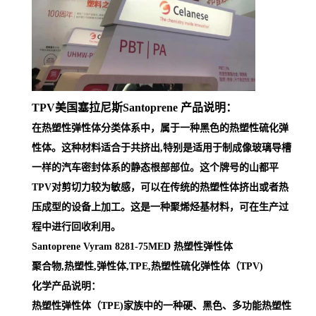
TPV美国塞拉尼斯Santoprene
产品说明：
在热塑性弹性体分类体系中，属于一种黑色的热塑性硫化弹
性体。这种材料适合于共挤出,特别是适用于制成像玻璃导槽
一样的汽车密封体系的静态根部部位。这个牌号的山都平
TPV对剪切力较为敏感，可以在传统的热塑性体挤出或者热
压成型的设备上加工。这是一种聚烯烃基材料，可在生产过
程中进行回收利用。
Santoprene
Vyram
8281-75MED 热塑性弹性体
聚合物,热塑性,弹性体,TPE,热塑性硫化弹性体（TPV)
化学产品说明：
热塑性弹性体（TPE)家族中的一种硬、黑色、多功能热塑性