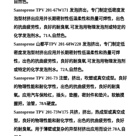
自然色。
Santoprene TPV 201-67W171 发泡挤出，专门制定低密度发
泡型材挤出应用并长期密封性低温柔性和热量可焊性，出色
的抗曲疲劳性，良好的耐臭氧.可发泡用物理发泡剂或特定的
化学发泡剂水。71A,自然色。
Santoprene 山都平TPV 201-68W228 发泡挤出，专门制定低
密度发泡型材挤出应用并长期密封性低温柔性和热量可焊
性，出色的抗曲疲劳性，良好的耐臭氧.可发泡用物理发泡剂
或特定的化学发泡剂水。72A,自然色。
Santoprene TPV 201-73 注塑，挤出，吹塑或真空成型。良好
的物理性能和耐化学性，出色的抗曲疲劳性，良好的耐臭
氧。应用汽车保险杠，插头，垫圈，密封件和垫片。软触摸
握把，油管，78A硬度。
Santoprene TPV 201-73W175 共挤，挤出，热成型或真空成
型，良好的物理性能和耐化学性，出色的抗曲疲劳性，良好
的耐臭氧。用于薄壁或复杂的异型材挤出应用而设计.78A,自