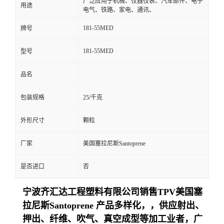
广泛应用于机械、仪器仪表、汽车部件、电子
用途
电气、铁路、家电、通讯、
181-55MED
牌号
181-55MED
型号
品名
包装规格
25/千克
外形尺寸
颗粒
厂家
美国塞拉尼斯Santoprene
是否进口
否
宁波齐汇达工程塑料有限公司销售TPV美国塞
拉尼斯Santoprene
产品多样化，
，供应射出、
押出、纤维、吹气、真空成型等加工业者，广