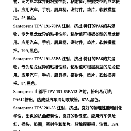
物，专为尼龙优异的粘接性能，粘附值可根据类型的尼龙使
用。应用汽车，手机，厨具柄，密封件，垫片，软触摸握
把。5*,黑色。
Santoprene TPV 191-70PA 注射，挤出.特订的PA6的共混
物，专为尼龙优异的粘接性能，粘附值可根据类型的尼龙使
用。应用汽车，手机，厨具柄，密封件，垫片，软触摸握
把。70A,黑色。
Santoprene TPV 191-85PA 注射，挤出.特订的PA6的共混
物，专为尼龙优异的粘接性能，粘附值可根据类型的尼龙使
用。应用汽车，手机，厨具柄，密封件，垫片，软触摸握
把。8*,黑色。
Santoprene 山都平TPV 191-85PA12 注射，挤出.特订的
PA612挤出，热成型汽车冷切液软管。87A,黑色。
Santoprene TPV 201-55 注射，挤出。良好的物理性能和耐化
学性，出色的抗曲疲劳性，良好的耐臭氧。应用汽车保险
杠，插头，垫圈，密封件和垫片。软触摸握把，油管。59A