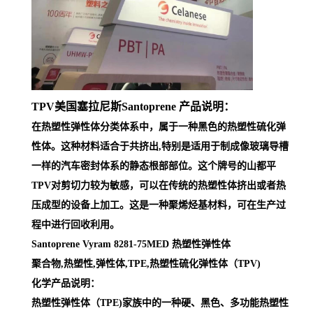
TPV美国塞拉尼斯Santoprene
产品说明：
在热塑性弹性体分类体系中，属于一种黑色的热塑性硫化弹
性体。这种材料适合于共挤出,特别是适用于制成像玻璃导槽
一样的汽车密封体系的静态根部部位。这个牌号的山都平
TPV对剪切力较为敏感，可以在传统的热塑性体挤出或者热
压成型的设备上加工。这是一种聚烯烃基材料，可在生产过
程中进行回收利用。
Santoprene
Vyram
8281-75MED 热塑性弹性体
聚合物,热塑性,弹性体,TPE,热塑性硫化弹性体（TPV)
化学产品说明：
热塑性弹性体（TPE)家族中的一种硬、黑色、多功能热塑性