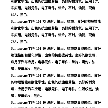
和耐化学性，出色的抗曲疲劳性，良好的耐臭氧，应用于汽
车应用，电器元件，电子零件，垫片，密封，油管，硬度
69A，黑色。
Santoprene TPV 101-73 注射，挤出，吹塑，良好的物理性能
和耐化学性，出色的抗曲疲劳性，良好的耐臭氧，应用于汽
车应用，电器元件，电子零件，垫片，密封，油管，硬度
78A，黑色。
Santoprene TPV 101-80 注射，挤出，吹塑或真空成型，良好
物理性能和耐化学性，出色的抗曲疲劳性，良好的耐臭氧，
应用于汽车应用，电器元件，电子零件，垫片，密封，油
管，硬度86A，黑色。
Santoprene TPV 101-87 注射，挤出，吹塑或真空成型，良好
的物理性能和耐化学性，出色的抗曲疲劳性，良好的耐臭
氧，应用于汽车应用，电器元件，电子零件，生活绞链，油
管，硬度93A，黑色。
Santoprene TPV 103-40 注射，挤出，吹塑或真空成型，良好