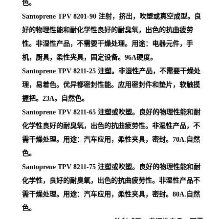
色。
Santoprene TPV 8201-90 注射，挤出，吹塑或真空成型。良
好的物理性能和耐化学性良好的耐臭氧，出色的抗曲疲劳
性。非湿性产品，不需要干燥处理。用途：电器元件，手
机，厨具，柔性夹具，固定设备。96A硬度。
Santoprene TPV 8211-25 注塑。非湿性产品，不需要干燥处
理，易着色。优异都密封性能。应用密封件和垫片，软触摸
握把。23A。自然色。
Santoprene TPV 8211-65 注塑或吹塑。良好的物理性能和耐
化学性良好的耐臭氧，出色的抗曲疲劳性。非湿性产品，不
需干燥处理。用途：汽车应用，柔性夹具，密封。70A.自然
色。
Santoprene TPV 8211-75 注塑或吹塑。良好的物理性能和耐
化学性，良好的耐臭氧，出色的抗曲疲劳性。非湿性产品不
需干燥处理。用途：汽车应用，柔性夹具，密封。80A.自然
色。