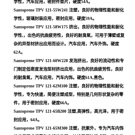
学性，汽车应用，密封件垫片，硬度54A。
Santoprene TPV 121-55W241 注塑，良好的物理性能和耐化
学性，玻璃封装应用，密封应用，硬度59A。
Santoprene TPV 121-58W175 挤出，良好的物理性能和耐化
学性,，出色的抗曲疲劳性，良好的耐臭氧，可用于薄壁或复
杂的异型材挤出应用而设计。汽车应用，汽车外饰。硬度
62A。
Santoprene TPV 121-60W228 发泡挤出，良好的流动性和专
门制定低密度发泡型材挤出应用，出色的抗曲疲劳性，良好
的耐臭氧，汽车应用，汽车内饰。硬度61A,黑色。
Santoprene TPV 121-62M100 注塑，良好的物理性能和耐化
学性，专为快速，简便注塑成型，特别是几何形状复杂的零
件，用于密封应用，硬度66A。
Santoprene TPV 121-65B200 注塑,高弹性，高光泽，用于密
封应用，64A。
Santoprene TPV 121-65M300 注塑，抗紫外，专为汽车内饰