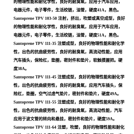
的物理性能和耐化学性，良好的耐臭氧，应用于汽车应用，
电器元件，电子零件，生活绞链，油管，硬度41A，黑色。
Santoprene TPV 103-50 注射，挤出，吹塑或真空成型，良好
的物理性能和耐化学性，良好的耐臭氧，应用于汽车应用，
电器元件，电子零件，生活绞链，油管，硬度51A，黑色。
Santoprene TPV 111-35 注塑成型，良好的物理性能和耐化学
性，出色的抗曲疲劳性，良好的耐臭氧，高流动性能，应用
汽车插头，保险杠，垫圈，密封件和垫片，软触摸握把。硬
度38A。
Santoprene TPV 111-45 注塑成型，良好的物理性能和耐化学
性，出色的抗曲疲劳性，良好的耐臭氧，应用汽车插头，保
险杠，垫圈，空气过虑气垫片，密封件和垫片，硬度49A。
Santoprene TPV 111-55 注塑成型，良好的物理性能和耐化学
性，出色的抗曲疲劳性，良好的耐臭氧，高流动性能，汽车
应用于波文管的转向和悬挂，密封件和垫片，硬度59A。
Santoprene TPV 111-64 注塑，吹塑，良好的物理性能和耐化