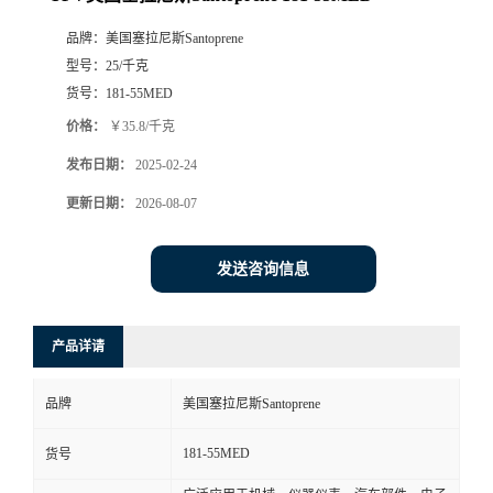
品牌：
美国塞拉尼斯Santoprene
型号：
25/千克
货号：
181-55MED
价格：
￥35.8/千克
发布日期：
2025-02-24
更新日期：
2026-08-07
发送咨询信息
产品详请
品牌
美国塞拉尼斯Santoprene
181-55MED
货号