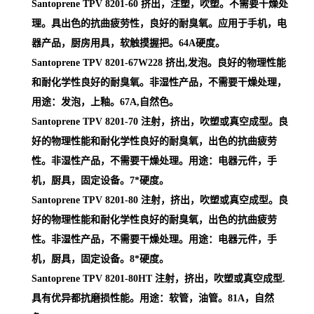
Santoprene TPV 8201-60 挤出，注塑，吹塑。不需要干燥处
理。具出色的抗曲疲劳性，良好的耐臭氧。应用于手机，电
器产品，厨房用具，软触摸握把。64A硬度。
Santoprene TPV 8201-67W228 挤出,发泡。良好的物理性能
和耐化学性良好的耐臭氧。非湿性产品，不需要干燥处理，
用途：发泡，上釉。67A,自然色。
Santoprene TPV 8201-70 注射，挤出，吹塑或真空成型。良
好的物理性能和耐化学性良好的耐臭氧，出色的抗曲疲劳
性。非湿性产品，不需要干燥处理。用途：电器元件，手
机，厨具，固定设备。7*硬度。
Santoprene TPV 8201-80 注射，挤出，吹塑或真空成型。良
好的物理性能和耐化学性良好的耐臭氧，出色的抗曲疲劳
性。非湿性产品，不需要干燥处理。用途：电器元件，手
机，厨具，固定设备。8*硬度。
Santoprene TPV 8201-80HT 注射，挤出，吹塑或真空成型.
具有优异都抗磨损性能。用途：软管，油管。81A，自然