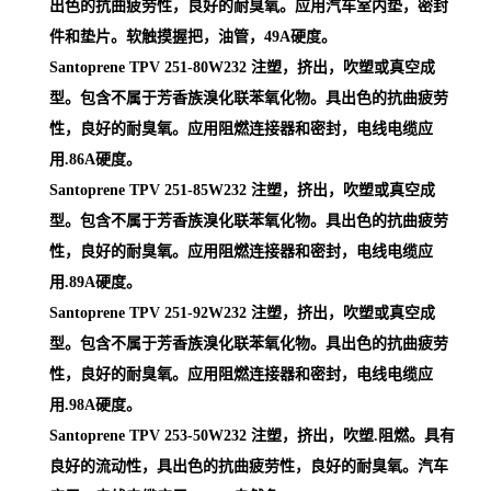
出色的抗曲疲劳性，良好的耐臭氧。应用汽车室内垫，密封
件和垫片。软触摸握把，油管，49A硬度。
Santoprene TPV 251-80W232 注塑，挤出，吹塑或真空成
型。包含不属于芳香族溴化联苯氧化物。具出色的抗曲疲劳
性，良好的耐臭氧。应用阻燃连接器和密封，电线电缆应
用.86A硬度。
Santoprene TPV 251-85W232 注塑，挤出，吹塑或真空成
型。包含不属于芳香族溴化联苯氧化物。具出色的抗曲疲劳
性，良好的耐臭氧。应用阻燃连接器和密封，电线电缆应
用.89A硬度。
Santoprene TPV 251-92W232 注塑，挤出，吹塑或真空成
型。包含不属于芳香族溴化联苯氧化物。具出色的抗曲疲劳
性，良好的耐臭氧。应用阻燃连接器和密封，电线电缆应
用.98A硬度。
Santoprene TPV 253-50W232 注塑，挤出，吹塑.阻燃。具有
良好的流动性，具出色的抗曲疲劳性，良好的耐臭氧。汽车