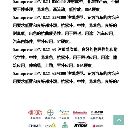
Santoprene TPV 8211-85M350 注射成型，非湿性产品，不需
要干燥处理，易着色。高流动，低排放。86A硬度。
Santoprene TPV 8221-55M300 注塑成型，专为汽车的内饰应
用要求低雾和良好都外观。抗紫外。中性，易着色。良好的
耐臭氧，出色的抗曲疲劳性。用于密封。用途：汽车应用，
汽车内饰件，室外应用。5*硬度。
Santoprene TPV 8221-60 注塑或吹塑。良好的物理性能和耐
化学性。中性，易着色，抗紫外。用于密封应用。用途：建
筑应用，伸缩缝，上釉，室外应用。64A硬度。
Santoprene TPV 8221-65M300 注塑成型。专为汽车的内饰应
用要求低雾和良好都外观。抗紫外。中性，易着色。良好的?