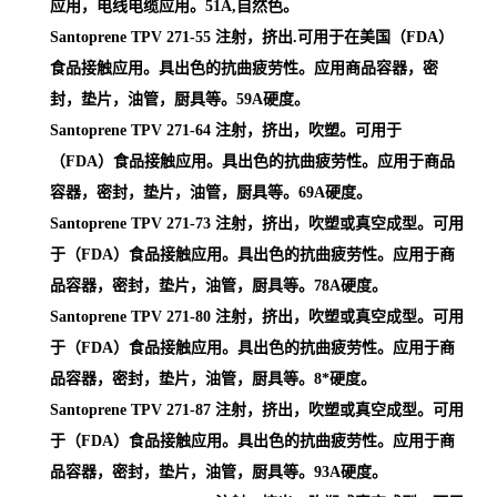
应用，电线电缆应用。51A,自然色。
Santoprene TPV 271-55 注射，挤出.可用于在美国（FDA）
食品接触应用。具出色的抗曲疲劳性。应用商品容器，密
封，垫片，油管，厨具等。59A硬度。
Santoprene TPV 271-64 注射，挤出，吹塑。可用于
（FDA）食品接触应用。具出色的抗曲疲劳性。应用于商品
容器，密封，垫片，油管，厨具等。69A硬度。
Santoprene TPV 271-73 注射，挤出，吹塑或真空成型。可用
于（FDA）食品接触应用。具出色的抗曲疲劳性。应用于商
品容器，密封，垫片，油管，厨具等。78A硬度。
Santoprene TPV 271-80 注射，挤出，吹塑或真空成型。可用
于（FDA）食品接触应用。具出色的抗曲疲劳性。应用于商
品容器，密封，垫片，油管，厨具等。8*硬度。
Santoprene TPV 271-87 注射，挤出，吹塑或真空成型。可用
于（FDA）食品接触应用。具出色的抗曲疲劳性。应用于商
品容器，密封，垫片，油管，厨具等。93A硬度。