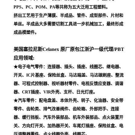
PPS、PC、POM、PA等共称为五大泛用工程塑料。
挤出工艺用于生产薄膜、半成品、管件、成型部件、片材和
单丝。半成品大多需要切割工具进一步机械加工，最终形成
成品模塑件。
美国塞拉尼斯Celanex 原厂原包江浙沪一级代理
/PBT
应用领域:
★电子电气零件：连接器、插头、插座、线圈芯、继电器、
开关、IC片基座、保险丝盒、马达端盖、马达碳刷座、整流
器、可程式控制器、视听器材零件、电视反馈应变器、调谐
器、CRT插座、VIR外壳、支杆、日光灯座。
★汽车零件：配电盘盖、本体外壳、转子、化油器、安全带
零件、齿轮类、排气改善阀件、齿轮箱、外部把手、连接
器、缓行挡板、汽车外装部品、机车外装部品、点火装置开
关、方向灯开关、加热器开关、车尾灯插座、保险丝盒、电
压调整器零件、点火线圈外壳、线圈芯。