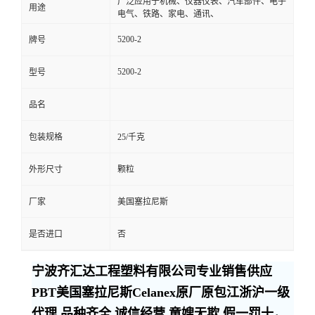
广泛应用于机械、仪器仪表、汽车部件、电子
用途
电气、铁路、家电、通讯、
5200-2
牌号
5200-2
型号
品名
包装规格
25/千克
外形尺寸
颗粒
厂家
美国塞拉尼斯
是否进口
否
宁波齐汇达工程塑料有限公司专业销售供应
PBT美国塞拉尼斯Celanex原厂原包江浙沪一级
代理,品种齐全,诚信经营,童嫂无欺,假一罚十，