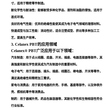
寸，适用于精密零件制造
。
耐化学性与耐油性
：能够耐受多种化学品、溶剂和油脂的侵蚀，适用于
恶劣环境
。
良好的电气性能
：优异的绝缘性能使其成为电子电气领域的理想材料
。
快速成型与加工性能
：流动性好，适合注塑成型、挤出等多种加工工
艺，提高生产效率
。
3. Celanex PBT的应用领域
Celanex® PBT广泛应用于以下领域：
汽车制造
：用于点火线圈、底盘、开关、插座、电器连接器等部件，其
高强度和耐化学性使其成为汽车制造中的重要材料
。
电子电气
：用于连接器、插头、插座、线圈芯、继电器、开关等零件，
满足高绝缘性和精密加工需求
。
家电与消费品
：用于家用电器的外壳、手柄、基座等部件，以及钟表外
壳、照相机零件等消费品
。
制药
：用于器械外壳、药品包装容器等，其耐化学性和生物相容性符合
行业标准
。