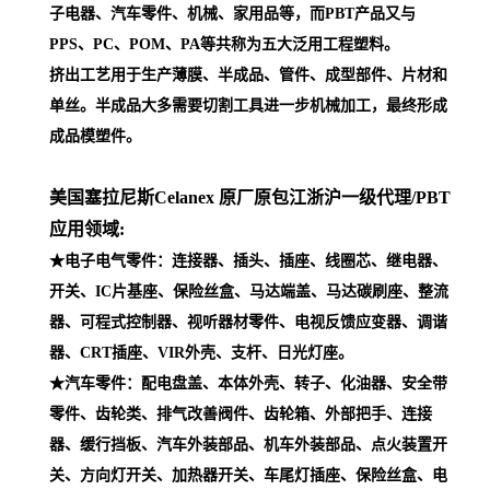
子电器、汽车零件、机械、家用品等，而PBT产品又与
PPS、PC、POM、PA等共称为五大泛用工程塑料。
挤出工艺用于生产薄膜、半成品、管件、成型部件、片材和
单丝。半成品大多需要切割工具进一步机械加工，最终形成
成品模塑件。
美国塞拉尼斯Celanex 原厂原包江浙沪一级代理
/PBT
应用领域:
★电子电气零件：连接器、插头、插座、线圈芯、继电器、
开关、IC片基座、保险丝盒、马达端盖、马达碳刷座、整流
器、可程式控制器、视听器材零件、电视反馈应变器、调谐
器、CRT插座、VIR外壳、支杆、日光灯座。
★汽车零件：配电盘盖、本体外壳、转子、化油器、安全带
零件、齿轮类、排气改善阀件、齿轮箱、外部把手、连接
器、缓行挡板、汽车外装部品、机车外装部品、点火装置开
关、方向灯开关、加热器开关、车尾灯插座、保险丝盒、电