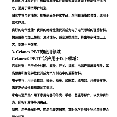
优异的尺寸稳定性
：低吸湿率使其在潮湿或高温环境下仍能保持 的尺
寸，适用于精密零件制造
。
耐化学性与耐油性
：能够耐受多种化学品、溶剂和油脂的侵蚀，适用于
恶劣环境
。
良好的电气性能
：优异的绝缘性能使其成为电子电气领域的理想材料
。
快速成型与加工性能
：流动性好，适合注塑成型、挤出等多种加工工
艺，提高生产效率
。
3. Celanex PBT的应用领域
Celanex® PBT广泛应用于以下领域：
汽车制造
：用于点火线圈、底盘、开关、插座、电器连接器等部件，其
高强度和耐化学性使其成为汽车制造中的重要材料
。
电子电气
：用于连接器、插头、插座、线圈芯、继电器、开关等零件，
满足高绝缘性和精密加工需求
。
家电与消费品
：用于家用电器的外壳、手柄、基座等部件，以及钟表外
壳、照相机零件等消费品
。
制药
：用于器械外壳、药品包装容器等，其耐化学性和生物相容性符合