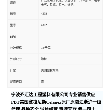
广泛应用于机械、仪器仪表、汽车部件、电子
用途
电气、铁路、家电、通讯、
4302
牌号
4302
型号
品名
包装规格
25/千克
外形尺寸
颗粒
厂家
美国塞拉尼斯
是否进口
否
宁波齐汇达工程塑料有限公司专业销售供应
PBT美国塞拉尼斯Celanex原厂原包江浙沪一级
代理,品种齐全,诚信经营,童嫂无欺,假一罚十，