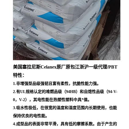
美国塞拉尼斯Celanex原厂原包江浙沪一级代理
/PBT
特性：
1.非增强型品级强韧且富有柔性，抗脆性能力强。
2.有UL规格认定的难燃品级（94HB）和自熄性品级（94-V-
0，V-2），其电性能在热塑性塑料中具*值。
3.吸水性极低，在很宽的温度和湿度范围内长期使用，也能
保持优良的电性能。
4.成型品的表面非常平滑，具有低的摩擦系数。由于产生的