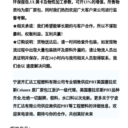
环保报告,UL黄卡及物性加工参数，可开13%的增值，所售物
资均为原厂原包，同时我们热烈欢迎广大客户来公司进行监
督考察。
★相关承诺：我们希望能够长期的与客户合作，所以不谋取
暴利，权衡利益，互利共赢！
★订购说明：货物送达后，请一时间检查外包装，如发现物
流过程中出现大量包装损坏及原料外漏的，请让物流人员出
具证明并保存，并在24小时内与我司相关人员取得联系，我
们会以 速度解决问题。
宁波齐汇达工程塑料有限公司专业销售供应PBT美国塞拉尼
斯Celanex 原厂原包江浙沪一级代理，美国塞拉尼斯PBT品种
齐全,杜绝一切副牌，假料，水口料以次充新。更多关于宁波
齐汇达有限公司供应商供应PBT等工程塑料的详细信息，欢
迎来电咨询，期待与你的合作，共创美好未来