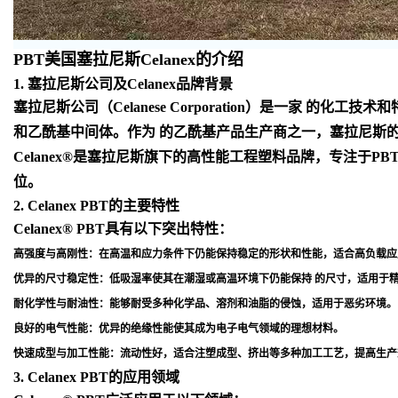
PBT美国塞拉尼斯Celanex的介绍
1. 塞拉尼斯公司及Celanex品牌背景
塞拉尼斯公司（Celanese Corporation）是一
和乙酰基中间体。作为 的乙酰基产品生产商之一，塞拉尼斯
Celanex®是塞拉尼斯旗下的高性能工程塑料品牌，专注于
位
。
2. Celanex PBT的主要特性
Celanex® PBT具有以下突出特性：
高强度与高刚性
：在高温和应力条件下仍能保持稳定的形状和性能，适合高负载应
优异的尺寸稳定性
：低吸湿率使其在潮湿或高温环境下仍能保持 的尺寸，适用于
耐化学性与耐油性
：能够耐受多种化学品、溶剂和油脂的侵蚀，适用于恶劣环境
。
良好的电气性能
：优异的绝缘性能使其成为电子电气领域的理想材料
。
快速成型与加工性能
：流动性好，适合注塑成型、挤出等多种加工工艺，提高生产
3. Celanex PBT的应用领域