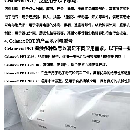
Celanex® PBT广泛应用于以下领域：
汽车制造
：用于点火线圈、底盘、开关、插座、电器连接器等部件，其高强度和耐
电子电气
：用于连接器、插头、插座、线圈芯、继电器、开关等零件，满足高绝缘
家电与消费品
：用于家用电器的外壳、手柄、基座等部件，以及钟表外壳、照相机
制药
：用于器械外壳、药品包装容器等，其耐化学性和生物相容性符合行业标准
。
4. Celanex PBT的产品系列与型号
Celanex® PBT提供多种型号以满足不同应用需求，以下是
Celanex® PBT 3316
：非渗出阻燃型，适用于电气连接器等需要阻燃性能的应用
。
Celanex® PBT 3309HR
：高强度、高刚性，适合高应力和高温环境
。
Celanex® PBT 3300-2
：广泛应用于电子电气和汽车工业，具有优异的绝缘性和轻
Celanex® PBT 2002-2
：通用未增强型，适用于食品接触应用，具有良好的机械性