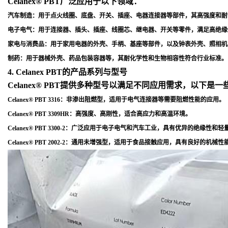
Celanex® PBT广泛应用于以下领域：
汽车制造
：用于点火线圈、底盘、开关、插座、电器连接器等部件，其高强度和耐
电子电气
：用于连接器、插头、插座、线圈芯、继电器、开关等零件，满足高绝缘
家电与消费品
：用于家用电器的外壳、手柄、基座等部件，以及钟表外壳、照相机
制药
：用于器械外壳、药品包装容器等，其耐化学性和生物相容性符合行业标准
。
4. Celanex PBT的产品系列与型号
Celanex® PBT提供多种型号以满足不同应用需求，以下是
Celanex® PBT 3316
：非渗出阻燃型，适用于电气连接器等需要阻燃性能的应用
。
Celanex® PBT 3309HR
：高强度、高刚性，适合高应力和高温环境
。
Celanex® PBT 3300-2
：广泛应用于电子电气和汽车工业，具有优异的绝缘性和轻
Celanex® PBT 2002-2
：通用未增强型，适用于食品接触应用，具有良好的机械性