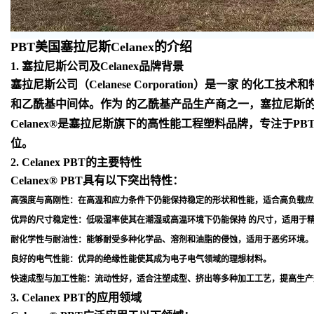
PBT美国塞拉尼斯Celanex的介绍
1. 塞拉尼斯公司及Celanex品牌背景
塞拉尼斯公司（Celanese Corporation）是一
和乙酰基中间体。作为 的乙酰基产品生产商之一，塞拉尼斯
Celanex®是塞拉尼斯旗下的高性能工程塑料品牌，专注于
位
。
2. Celanex PBT的主要特性
Celanex® PBT具有以下突出特性：
高强度与高刚性
：在高温和应力条件下仍能保持稳定的形状和性能，适合高负载应
优异的尺寸稳定性
：低吸湿率使其在潮湿或高温环境下仍能保持 的尺寸，适用于
耐化学性与耐油性
：能够耐受多种化学品、溶剂和油脂的侵蚀，适用于恶劣环境
。
良好的电气性能
：优异的绝缘性能使其成为电子电气领域的理想材料
。
快速成型与加工性能
：流动性好，适合注塑成型、挤出等多种加工工艺，提高生产
3. Celanex PBT的应用领域