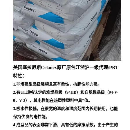
美国塞拉尼斯Celanex原厂原包江浙沪一级代理
/PBT
特性：
1.非增强型品级强韧且富有柔性，抗脆性能力强。
2.有UL规格认定的难燃品级（94HB）和自熄性品级（94-V-
0，V-2），其电性能在热塑性塑料中具*值。
3.吸水性极低，在很宽的温度和湿度范围内长期使用，也能
保持优良的电性能。
4.成型品的表面非常平滑，具有低的摩擦系数。由于产生的