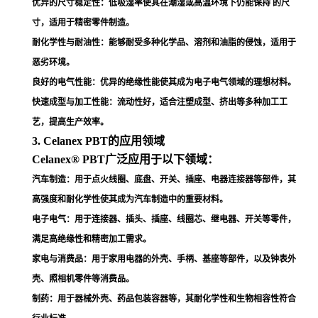
优异的尺寸稳定性
：低吸湿率使其在潮湿或高温环境下仍能保持 的尺
寸，适用于精密零件制造
。
耐化学性与耐油性
：能够耐受多种化学品、溶剂和油脂的侵蚀，适用于
恶劣环境
。
良好的电气性能
：优异的绝缘性能使其成为电子电气领域的理想材料
。
快速成型与加工性能
：流动性好，适合注塑成型、挤出等多种加工工
艺，提高生产效率
。
3. Celanex PBT的应用领域
Celanex® PBT广泛应用于以下领域：
汽车制造
：用于点火线圈、底盘、开关、插座、电器连接器等部件，其
高强度和耐化学性使其成为汽车制造中的重要材料
。
电子电气
：用于连接器、插头、插座、线圈芯、继电器、开关等零件，
满足高绝缘性和精密加工需求
。
家电与消费品
：用于家用电器的外壳、手柄、基座等部件，以及钟表外
壳、照相机零件等消费品
。
制药
：用于器械外壳、药品包装容器等，其耐化学性和生物相容性符合