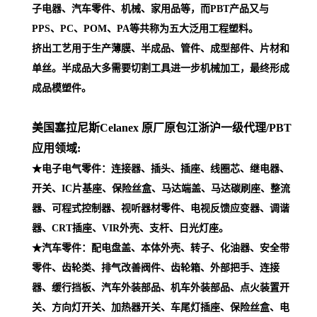
子电器、汽车零件、机械、家用品等，而PBT产品又与
PPS、PC、POM、PA等共称为五大泛用工程塑料。
挤出工艺用于生产薄膜、半成品、管件、成型部件、片材和
单丝。半成品大多需要切割工具进一步机械加工，最终形成
成品模塑件。
美国塞拉尼斯Celanex 原厂原包江浙沪一级代理
/PBT
应用领域:
★电子电气零件：连接器、插头、插座、线圈芯、继电器、
开关、IC片基座、保险丝盒、马达端盖、马达碳刷座、整流
器、可程式控制器、视听器材零件、电视反馈应变器、调谐
器、CRT插座、VIR外壳、支杆、日光灯座。
★汽车零件：配电盘盖、本体外壳、转子、化油器、安全带
零件、齿轮类、排气改善阀件、齿轮箱、外部把手、连接
器、缓行挡板、汽车外装部品、机车外装部品、点火装置开
关、方向灯开关、加热器开关、车尾灯插座、保险丝盒、电