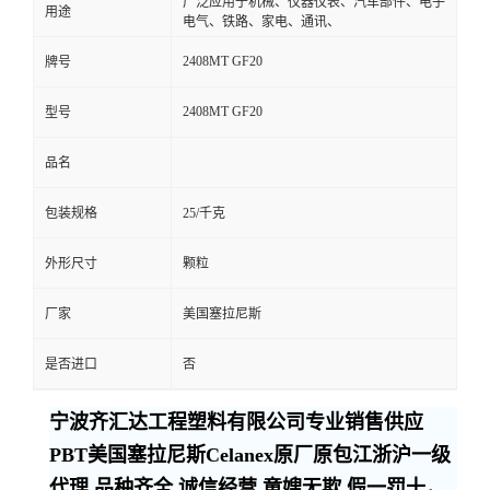
广泛应用于机械、仪器仪表、汽车部件、电子
用途
电气、铁路、家电、通讯、
2408MT GF20
牌号
2408MT GF20
型号
品名
包装规格
25/千克
外形尺寸
颗粒
厂家
美国塞拉尼斯
是否进口
否
宁波齐汇达工程塑料有限公司专业销售供应
PBT美国塞拉尼斯Celanex原厂原包江浙沪一级
代理,品种齐全,诚信经营,童嫂无欺,假一罚十，