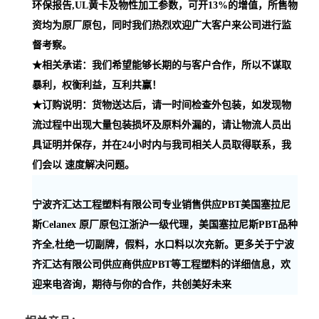
环保报告,UL黄卡及物性加工参数，可开13%的增值，所售物
资均为原厂原包，同时我们热烈欢迎广大客户来公司进行监
督考察。
★相关承诺：我们希望能够长期的与客户合作，所以不谋取
暴利，权衡利益，互利共赢！
★订购说明：货物送达后，请一时间检查外包装，如发现物
流过程中出现大量包装损坏及原料外漏的，请让物流人员出
具证明并保存，并在24小时内与我司相关人员取得联系，我
们会以 速度解决问题。
宁波齐汇达工程塑料有限公司专业销售供应PBT美国塞拉尼
斯Celanex 原厂原包江浙沪一级代理，美国塞拉尼斯PBT品种
齐全,杜绝一切副牌，假料，水口料以次充新。更多关于宁波
齐汇达有限公司供应商供应PBT等工程塑料的详细信息，欢
迎来电咨询，期待与你的合作，共创美好未来