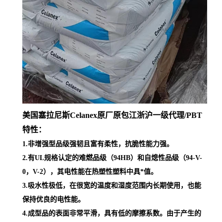
美国塞拉尼斯Celanex原厂原包江浙沪一级代理
/PBT
特性：
1.非增强型品级强韧且富有柔性，抗脆性能力强。
2.有UL规格认定的难燃品级（94HB）和自熄性品级（94-V-
0，V-2），其电性能在热塑性塑料中具*值。
3.吸水性极低，在很宽的温度和湿度范围内长期使用，也能
保持优良的电性能。
4.成型品的表面非常平滑，具有低的摩擦系数。由于产生的