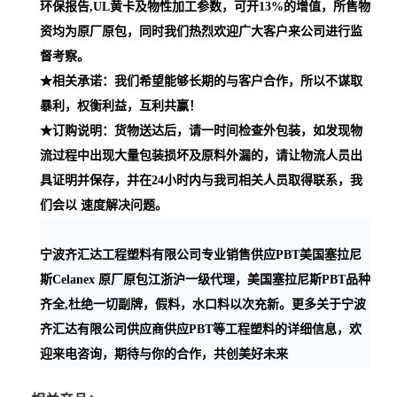
环保报告,UL黄卡及物性加工参数，可开13%的增值，所售物
资均为原厂原包，同时我们热烈欢迎广大客户来公司进行监
督考察。
★相关承诺：我们希望能够长期的与客户合作，所以不谋取
暴利，权衡利益，互利共赢！
★订购说明：货物送达后，请一时间检查外包装，如发现物
流过程中出现大量包装损坏及原料外漏的，请让物流人员出
具证明并保存，并在24小时内与我司相关人员取得联系，我
们会以 速度解决问题。
宁波齐汇达工程塑料有限公司专业销售供应PBT美国塞拉尼
斯Celanex 原厂原包江浙沪一级代理，美国塞拉尼斯PBT品种
齐全,杜绝一切副牌，假料，水口料以次充新。更多关于宁波
齐汇达有限公司供应商供应PBT等工程塑料的详细信息，欢
迎来电咨询，期待与你的合作，共创美好未来