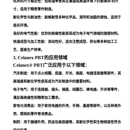
优异的尺寸稳定性
：低吸湿率使其在潮湿或高温环境下仍能保持 的尺
寸，适用于精密零件制造
。
耐化学性与耐油性
：能够耐受多种化学品、溶剂和油脂的侵蚀，适用于
恶劣环境
。
良好的电气性能
：优异的绝缘性能使其成为电子电气领域的理想材料
。
快速成型与加工性能
：流动性好，适合注塑成型、挤出等多种加工工
艺，提高生产效率
。
3. Celanex PBT的应用领域
Celanex® PBT广泛应用于以下领域：
汽车制造
：用于点火线圈、底盘、开关、插座、电器连接器等部件，其
高强度和耐化学性使其成为汽车制造中的重要材料
。
电子电气
：用于连接器、插头、插座、线圈芯、继电器、开关等零件，
满足高绝缘性和精密加工需求
。
家电与消费品
：用于家用电器的外壳、手柄、基座等部件，以及钟表外
壳、照相机零件等消费品
。
制药
：用于器械外壳、药品包装容器等，其耐化学性和生物相容性符合