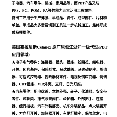
子电器、汽车零件、机械、家用品等，而PBT产品又与
PPS、PC、POM、PA等共称为五大泛用工程塑料。
挤出工艺用于生产薄膜、半成品、管件、成型部件、片材和
单丝。半成品大多需要切割工具进一步机械加工，最终形成
成品模塑件。
美国塞拉尼斯Celanex 原厂原包江浙沪一级代理
/PBT
应用领域:
★电子电气零件：连接器、插头、插座、线圈芯、继电器、
开关、IC片基座、保险丝盒、马达端盖、马达碳刷座、整流
器、可程式控制器、视听器材零件、电视反馈应变器、调谐
器、CRT插座、VIR外壳、支杆、日光灯座。
★汽车零件：配电盘盖、本体外壳、转子、化油器、安全带
零件、齿轮类、排气改善阀件、齿轮箱、外部把手、连接
器、缓行挡板、汽车外装部品、机车外装部品、点火装置开
关、方向灯开关、加热器开关、车尾灯插座、保险丝盒、电