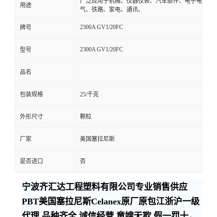
广泛应用于机械、仪器仪表、汽车部件、电子电
用途
气、铁路、家电、通讯、
2300A GV1/20FC
牌号
2300A GV1/20FC
型号
品名
包装规格
25/千克
外形尺寸
颗粒
厂家
美国塞拉尼斯
是否进口
否
宁波齐汇达工程塑料有限公司专业销售供应
PBT美国塞拉尼斯Celanex原厂原包江浙沪一级
代理,品种齐全,诚信经营,童嫂无欺,假一罚十，