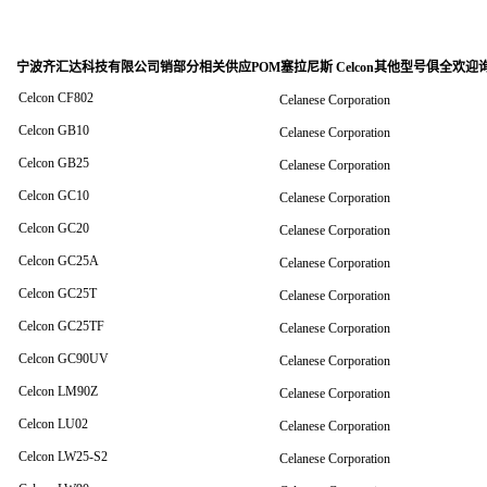
宁波齐汇达科技有限公司销
部分相关供应POM塞拉尼斯 Celcon其他型号俱全欢迎
Celcon CF802
Celanese Corporation
Celcon GB10
Celanese Corporation
Celcon GB25
Celanese Corporation
Celcon GC10
Celanese Corporation
Celcon GC20
Celanese Corporation
Celcon GC25A
Celanese Corporation
Celcon GC25T
Celanese Corporation
Celcon GC25TF
Celanese Corporation
Celcon GC90UV
Celanese Corporation
Celcon LM90Z
Celanese Corporation
Celcon LU02
Celanese Corporation
Celcon LW25-S2
Celanese Corporation