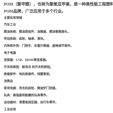
POM（聚甲醛）
，也称为聚氧亚甲基，是一种高性能工程塑料，
POM品牌，广泛应用于多个行业。
主要应用领域
汽车工业
燃油系统
：燃油泵组件、油箱盖、燃油管路接头。
传动系统
：齿轮、轴承、滑块。
内饰和外饰
：门把手、车窗升降器、座椅调节部件。
电子电器
连接器
：USB、HDMI等连接器。
开关和按钮
：耐用且 的开关和按钮。
绝缘部件
：电机绝缘件、线圈骨架。
消费品
家用电器
：洗衣机齿轮、微波炉门铰链。
玩具
：高强度和耐磨的玩具零件。
运动器材
：滑雪板固定器、自行车零件。
工业应用