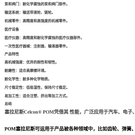
泵和阀门
：耐化学腐蚀的泵和阀门部件。
输送系统
：输送带滚轮、链轮。
机械零件
：高精度和高强度的机械零件。
医疗设备
医疗仪器
：高精度和耐化学腐蚀的医疗仪器部件。
一次性医疗器械
：注射器、输液器零件。
产品特性
高机械强度
：优异的刚性和韧性。
耐磨性
：适合高摩擦环境。
耐化学性
：耐多种化学物质。
尺寸稳定性
：低吸湿性，保持尺寸稳定。
易加工性
：适合注塑、挤出等加工方式。
总结
塞拉尼斯Celcon® POM凭借其 性能，广泛应用于汽车
POM
塞拉尼斯可运用于产品被各种领域中，比如齿轮、弹簧