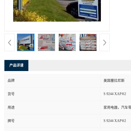
产品详请
品牌
美国塞拉尼斯
S 9244 XAP®2
货号
用途
家用电器，汽车零
S 9244 XAP®2
牌号