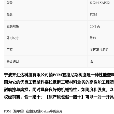
S 9244 XAP®2
型号
POM
品名
包装规格
25/千克
外形尺寸
颗粒
厂家
美国塞拉尼斯
是否进口
否
宁波齐汇达
科技有限公司销
POM
塞拉尼斯树脂是一种性能塑
因为它的优良工程塑料塞拉尼斯工程材料业务的高性能工程塑
耐磨擦与磨损，同时具备良好的机械特性，如刚度和强度。众
权经销商，假一赔十：【原产原包假一赔十】可以一对一开具
POM（聚甲醛）在塞拉尼斯Celcon中的应用