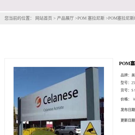
您当前的位置：
网站首页
>
产品展厅
>
POM 塞拉尼斯
>
POM塞拉尼斯Hos
POM塞拉
品牌：
美
型号：
2
货号：
S
价格：
￥
发布日期
更新日期