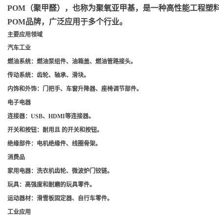
POM（聚甲醛）
，也称为聚氧亚甲基，是一种高性能工程塑料，
POM品牌，广泛应用于多个行业。
主要应用领域
汽车工业
燃油系统
：燃油泵组件、油箱盖、燃油管路接头。
传动系统
：齿轮、轴承、滑块。
内饰和外饰
：门把手、车窗升降器、座椅调节部件。
电子电器
连接器
：USB、HDMI等连接器。
开关和按钮
：耐用且 的开关和按钮。
绝缘部件
：电机绝缘件、线圈骨架。
消费品
家用电器
：洗衣机齿轮、微波炉门铰链。
玩具
：高强度和耐磨的玩具零件。
运动器材
：滑雪板固定器、自行车零件。
工业应用