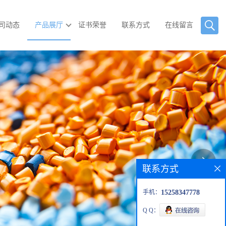
司动态
产品展厅
证书荣誉
联系方式
在线留言
联系方式
手机：
15258347778
Q Q：