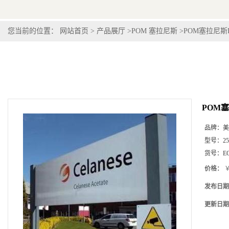
您当前的位置：
网站首页
>
产品展厅
>
POM 塞拉尼斯
>
POM塞拉尼斯Hos
POM塞拉
品牌：
美
型号：
2
货号：
E
价格：
￥
发布日期
更新日期