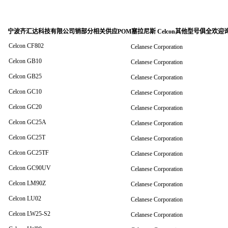
宁波齐汇达科技有限公司销
部分相关供应POM塞拉尼斯 Celcon其他型号俱全欢迎
Celcon CF802
Celanese Corporation
Celcon GB10
Celanese Corporation
Celcon GB25
Celanese Corporation
Celcon GC10
Celanese Corporation
Celcon GC20
Celanese Corporation
Celcon GC25A
Celanese Corporation
Celcon GC25T
Celanese Corporation
Celcon GC25TF
Celanese Corporation
Celcon GC90UV
Celanese Corporation
Celcon LM90Z
Celanese Corporation
Celcon LU02
Celanese Corporation
Celcon LW25-S2
Celanese Corporation