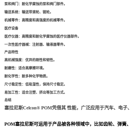
泵和阀门
：耐化学腐蚀的泵和阀门部件。
输送系统
：输送带滚轮、链轮。
机械零件
：高精度和高强度的机械零件。
医疗设备
医疗仪器
：高精度和耐化学腐蚀的医疗仪器部件。
一次性医疗器械
：注射器、输液器零件。
产品特性
高机械强度
：优异的刚性和韧性。
耐磨性
：适合高摩擦环境。
耐化学性
：耐多种化学物质。
尺寸稳定性
：低吸湿性，保持尺寸稳定。
易加工性
：适合注塑、挤出等加工方式。
总结
塞拉尼斯Celcon® POM凭借其 性能，广泛应用于汽车
POM
塞拉尼斯可运用于产品被各种领域中，比如齿轮、弹簧