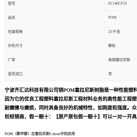
EC140CF10
型号
POM
品名
包装规格
25/千克
外形尺寸
颗粒
厂家
美国塞拉尼斯
是否进口
否
宁波齐汇达
科技有限公司销
POM
塞拉尼斯树脂是一种性能塑
因为它的优良工程塑料塞拉尼斯工程材料业务的高性能工程塑
耐磨擦与磨损，同时具备良好的机械特性，如刚度和强度。众
权经销商，假一赔十：【原产原包假一赔十】可以一对一开具
POM（聚甲醛）在塞拉尼斯Celcon中的应用