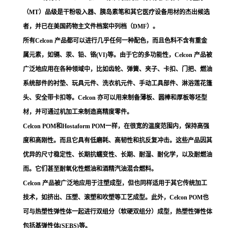
（MT）品级是干粉吸入器、胰岛素笔和其它医疗设备用材的杰出候选
者，并已在美国药物主文件档案中列档（DMF）。
所有Celcon 产品都可以进行几乎任何一种配色，而且色料不含有重金
属元素，如镉、汞、铅、铬(VI)等。由于它的多功能性，Celcon 产品被
广泛地应用在各种领域中，比如齿轮、弹簧、夹子、卡扣、门把、燃油
系统部件的衬垫、玩具元件、洗衣机元件、手动工具部件、淋浴莲花篷
头、安全带卡扣等。Celcon 亦可以用来制备薄板、圆棒和厚板等坯型
材，并可通过机加工来制造高精度零件。
Celcon POM和Hostaform POM一样，在很宽的温度范围内，保持高强
度和高刚性。而且它具有低磨耗、高韧性和抗反复冲击。这些产品因其
优异的尺寸稳定性、长期抗蠕变性、长期、耐湿、耐化学，以及耐燃油
而。它们甚至耐氧化性燃油和酒精汽油混合燃料。
Celcon 产品被广泛地应用于注塑成型，但也同样适用于其它传统加工
技术，如挤出、压塑、滚塑和吹塑等工艺成型。此外，Celcon POM也
可与热塑性弹性体一起进行双组分（软硬双组分）成型，热塑性弹性体
包括基弹性体(SEBS)等。