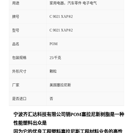
用途
家用电器，汽车零件 电子电气
C 9021 XAP®2
牌号
C 9021 XAP®2
型号
POM
品名
包装规格
25/千克
外形尺寸
颗粒
厂家
美国塞拉尼斯
是否进口
否
宁波齐汇达
科技有限公司销
POM
塞拉尼斯树脂是一种
性能塑料出众是
因为它的优良工程塑料塞拉尼斯工程材料业务的高性