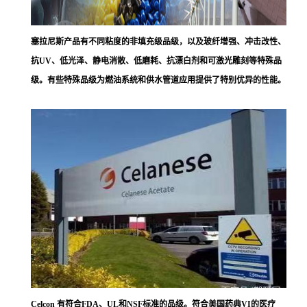
塞拉尼斯
产品有不同粘度的非填充级品级，以及玻纤增强、冲击改性、
抗UV、低光泽、静电消散、低磨耗、抗漂白剂和可激光雕刻等特殊品
级。有些特殊品级为燃油系统和供水管道应用提供了特别优异的性能。
Celcon 有符合FDA、UL和NSF标准的品级。符合美国药典VI的医疗