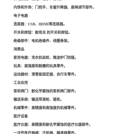
内饰和外饰
：门把手、车窗升降器、座椅调节部件。
电子电器
连接器
：USB、HDMI等连接器。
开关和按钮
：耐用且 的开关和按钮。
绝缘部件
：电机绝缘件、线圈骨架。
消费品
家用电器
：洗衣机齿轮、微波炉门铰链。
玩具
：高强度和耐磨的玩具零件。
运动器材
：滑雪板固定器、自行车零件。
工业应用
泵和阀门
：耐化学腐蚀的泵和阀门部件。
输送系统
：输送带滚轮、链轮。
机械零件
：高精度和高强度的机械零件。
医疗设备
医疗仪器
：高精度和耐化学腐蚀的医疗仪器部件。
一次性医疗器械
：注射器、输液器零件。