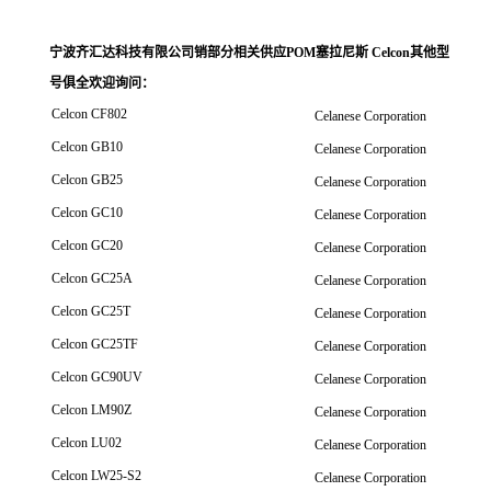
宁波齐汇达科技有限公司销
部分相关供应POM塞拉尼斯 Celcon其他型
号俱全欢迎询问
：
Celcon CF802
Celanese Corporation
Celcon GB10
Celanese Corporation
Celcon GB25
Celanese Corporation
Celcon GC10
Celanese Corporation
Celcon GC20
Celanese Corporation
Celcon GC25A
Celanese Corporation
Celcon GC25T
Celanese Corporation
Celcon GC25TF
Celanese Corporation
Celcon GC90UV
Celanese Corporation
Celcon LM90Z
Celanese Corporation
Celcon LU02
Celanese Corporation
Celcon LW25-S2
Celanese Corporation