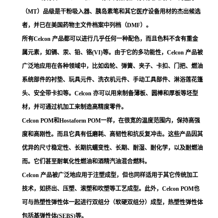
（MT）品级是干粉吸入器、胰岛素笔和其它医疗设备用材的杰出候选
者，并已在美国药物主文件档案中列档（DMF）。
所有Celcon 产品都可以进行几乎任何一种配色，而且色料不含有重金
属元素，如镉、汞、铅、铬(VI)等。由于它的多功能性，Celcon 产品被
广泛地应用在各种领域中，比如齿轮、弹簧、夹子、卡扣、门把、燃油
系统部件的衬垫、玩具元件、洗衣机元件、手动工具部件、淋浴莲花篷
头、安全带卡扣等。Celcon 亦可以用来制备薄板、圆棒和厚板等坯型
材，并可通过机加工来制造高精度零件。
Celcon POM和Hostaform POM一样，在很宽的温度范围内，保持高强
度和高刚性。而且它具有低磨耗、高韧性和抗反复冲击。这些产品因其
优异的尺寸稳定性、长期抗蠕变性、长期、耐湿、耐化学，以及耐燃油
而。它们甚至耐氧化性燃油和酒精汽油混合燃料。
Celcon 产品被广泛地应用于注塑成型，但也同样适用于其它传统加工
技术，如挤出、压塑、滚塑和吹塑等工艺成型。此外，Celcon POM也
可与热塑性弹性体一起进行双组分（软硬双组分）成型，热塑性弹性体
包括基弹性体(SEBS)等。