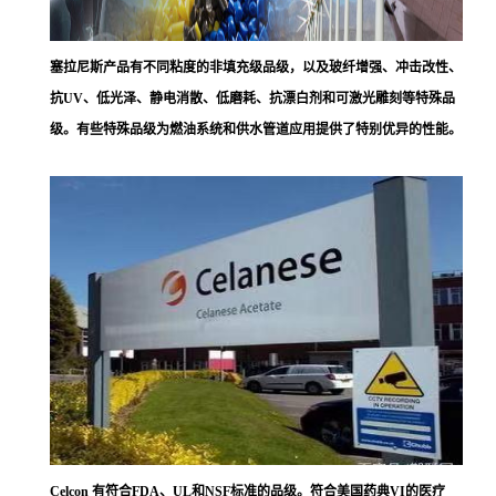
塞拉尼斯
产品有不同粘度的非填充级品级，以及玻纤增强、冲击改性、
抗UV、低光泽、静电消散、低磨耗、抗漂白剂和可激光雕刻等特殊品
级。有些特殊品级为燃油系统和供水管道应用提供了特别优异的性能。
Celcon 有符合FDA、UL和NSF标准的品级。符合美国药典VI的医疗