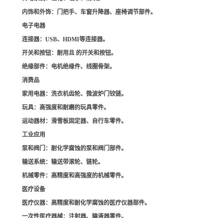
内饰和外饰
：门把手、车窗升降器、座椅调节部件。
电子电器
连接器
：USB、HDMI等连接器。
开关和按钮
：耐用且 的开关和按钮。
绝缘部件
：电机绝缘件、线圈骨架。
消费品
家用电器
：洗衣机齿轮、微波炉门铰链。
玩具
：高强度和耐磨的玩具零件。
运动器材
：滑雪板固定器、自行车零件。
工业应用
泵和阀门
：耐化学腐蚀的泵和阀门部件。
输送系统
：输送带滚轮、链轮。
机械零件
：高精度和高强度的机械零件。
医疗设备
医疗仪器
：高精度和耐化学腐蚀的医疗仪器部件。
一次性医疗器械
：注射器、输液器零件。