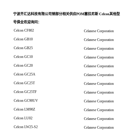
宁波齐汇达科技有限公司销
部分相关供应POM塞拉尼斯 Celcon其他型
号俱全欢迎询问
：
Celcon CF802
Celanese Corporation
Celcon GB10
Celanese Corporation
Celcon GB25
Celanese Corporation
Celcon GC10
Celanese Corporation
Celcon GC20
Celanese Corporation
Celcon GC25A
Celanese Corporation
Celcon GC25T
Celanese Corporation
Celcon GC25TF
Celanese Corporation
Celcon GC90UV
Celanese Corporation
Celcon LM90Z
Celanese Corporation
Celcon LU02
Celanese Corporation
Celcon LW25-S2
Celanese Corporation