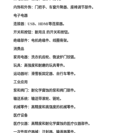
内饰和外饰
：门把手、车窗升降器、座椅调节部件。
电子电器
连接器
：USB、HDMI等连接器。
开关和按钮
：耐用且 的开关和按钮。
绝缘部件
：电机绝缘件、线圈骨架。
消费品
家用电器
：洗衣机齿轮、微波炉门铰链。
玩具
：高强度和耐磨的玩具零件。
运动器材
：滑雪板固定器、自行车零件。
工业应用
泵和阀门
：耐化学腐蚀的泵和阀门部件。
输送系统
：输送带滚轮、链轮。
机械零件
：高精度和高强度的机械零件。
医疗设备
医疗仪器
：高精度和耐化学腐蚀的医疗仪器部件。
一次性医疗器械
：注射器、输液器零件。