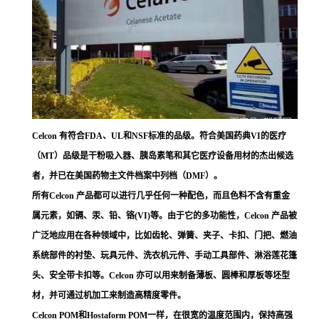
Celcon 有符合FDA、UL和NSF标准的品级。符合美国药典VI的医疗
（MT）品级是干粉吸入器、胰岛素笔和其它医疗设备用材的杰出候选
者，并已在美国药物主文件档案中列档（DMF）。
所有Celcon 产品都可以进行几乎任何一种配色，而且色料不含有重金
属元素，如镉、汞、铅、铬(VI)等。由于它的多功能性，Celcon 产品被
广泛地应用在各种领域中，比如齿轮、弹簧、夹子、卡扣、门把、燃油
系统部件的衬垫、玩具元件、洗衣机元件、手动工具部件、淋浴莲花篷
头、安全带卡扣等。Celcon 亦可以用来制备薄板、圆棒和厚板等坯型
材，并可通过机加工来制造高精度零件。
Celcon POM和Hostaform POM一样，在很宽的温度范围内，保持高强