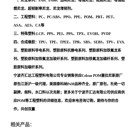
一、尼龙系列：PA6、PA66、透明尼龙、增强尼龙、阻燃尼龙、增强阻
燃尼龙、超韧耐寒尼龙、尼龙增韧剂。
二、工程塑料：PC、PC/ABS、PPO、PPE、POM、PBT、PET、
ASA、AES、CA等
三、特殊塑料:LCP、PPS、PEI、PPA、TPX、EVOH、PVDF
四、合成橡胶：TPU、TPE、TPEE、TPR、SBS、SEBS、TPV、EVA.
五、塑胶原料导电系列、塑胶原料抗静电系列、塑胶原料加铁氟龙系
列、塑胶原料加铁氟龙加玻纤系列、塑胶原料加铁氟龙加碳纤系列、塑
胶原料加碳纤系列。
宁波齐汇达工程塑料有限公司专业销售供应Celcon POM塞拉尼斯原厂
原包江浙沪一级代理，美国泰科纳PoM品种齐全，原厂原包，杜绝一切
副牌，假料，水口料以次充新；更多关于宁波齐汇达有限公司供应商供
应POM等工程塑料的详细信息，欢迎来电咨询订购，期待与你的合
作，共创双赢
相关产品：