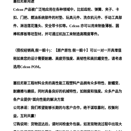
塞拉尼斯用途
Celcon 产品被广泛地应用在各种领域中，比如齿轮、弹簧、夹子、卡
扣、门把、燃油系统部件的衬垫、玩具元件、洗衣机元件、手动工具部
件、淋浴莲花篷头、安全带卡扣等。Celcon 亦可以用来制备薄板、圆
棒和厚板等坯型材，并可通过机加工来制造高精度零件。
（授权经销商,假一赔十)：【原产原包 假一赔十】可以一对一开具增值
税如果您的设计需要耐磨、高疲劳强度、高韧性和高抗蠕变性，请考虑
选用Celcon POM。
塞拉尼斯工程材料业务的高性能工程塑料产品拥有众多特性、耐蠕变、
耐磨擦与磨损，同时具备良好的机械特性，如刚度和强度。众多产品为
各产业提供“面向性能的解决方案
公司承诺：我们希望能够长期的与客户合作，绝不谋取暴利，权衡利
益，互利共赢！
订购说明：货物送达后，请时间检查外包装，如发现物流过程中出现大