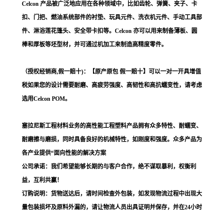
Celcon 产品被广泛地应用在各种领域中，比如齿轮、弹簧、夹子、卡
扣、门把、燃油系统部件的衬垫、玩具元件、洗衣机元件、手动工具部
件、淋浴莲花篷头、安全带卡扣等。Celcon 亦可以用来制备薄板、圆
棒和厚板等坯型材，并可通过机加工来制造高精度零件。
（授权经销商,假一赔十)：【原产原包 假一赔十】可以一对一开具增值
税如果您的设计需要耐磨、高疲劳强度、高韧性和高抗蠕变性，请考虑
选用Celcon POM。
塞拉尼斯工程材料业务的高性能工程塑料产品拥有众多特性、耐蠕变、
耐磨擦与磨损，同时具备良好的机械特性，如刚度和强度。众多产品为
各产业提供“面向性能的解决方案
公司承诺：我们希望能够长期的与客户合作，绝不谋取暴利，权衡利
益，互利共赢！
订购说明：货物送达后，请时间检查外包装，如发现物流过程中出现大
量包装损坏及原料外漏的，请让物流人员出具证明并保存，并在24小时