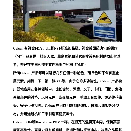
Celcon 有符合FDA、UL和NSF标准的品级。符合美国药典VI的医疗
（MT）品级是干粉吸入器、胰岛素笔和其它医疗设备用材的杰出候选
者，并已在美国药物主文件档案中列档（DMF）。
所有Celcon 产品都可以进行几乎任何一种配色，而且色料不含有重金
属元素，如镉、汞、铅、铬(VI)等。由于它的多功能性，Celcon 产品被
广泛地应用在各种领域中，比如齿轮、弹簧、夹子、卡扣、门把、燃油
系统部件的衬垫、玩具元件、洗衣机元件、手动工具部件、淋浴莲花篷
头、安全带卡扣等。Celcon 亦可以用来制备薄板、圆棒和厚板等坯型
材，并可通过机加工来制造高精度零件。
Celcon POM和Hostaform POM一样，在很宽的温度范围内，保持高强
度和高刚性。而且它具有低磨耗、高韧性和抗反复冲击。这些产品因其