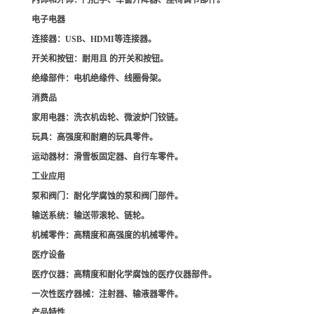
内饰和外饰
：门把手、车窗升降器、座椅调节部件。
电子电器
连接器
：USB、HDMI等连接器。
开关和按钮
：耐用且 的开关和按钮。
绝缘部件
：电机绝缘件、线圈骨架。
消费品
家用电器
：洗衣机齿轮、微波炉门铰链。
玩具
：高强度和耐磨的玩具零件。
运动器材
：滑雪板固定器、自行车零件。
工业应用
泵和阀门
：耐化学腐蚀的泵和阀门部件。
输送系统
：输送带滚轮、链轮。
机械零件
：高精度和高强度的机械零件。
医疗设备
医疗仪器
：高精度和耐化学腐蚀的医疗仪器部件。
一次性医疗器械
：注射器、输液器零件。
产品特性