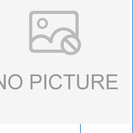
1
5
2
5
8
3
4
7
7
7
8
Q
Q：