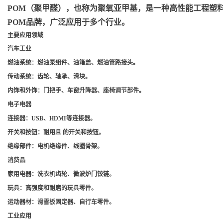
POM（聚甲醛）
，也称为聚氧亚甲基，是一种高性能工程塑料，
POM品牌，广泛应用于多个行业。
主要应用领域
汽车工业
燃油系统
：燃油泵组件、油箱盖、燃油管路接头。
传动系统
：齿轮、轴承、滑块。
内饰和外饰
：门把手、车窗升降器、座椅调节部件。
电子电器
连接器
：USB、HDMI等连接器。
开关和按钮
：耐用且 的开关和按钮。
绝缘部件
：电机绝缘件、线圈骨架。
消费品
家用电器
：洗衣机齿轮、微波炉门铰链。
玩具
：高强度和耐磨的玩具零件。
运动器材
：滑雪板固定器、自行车零件。
工业应用