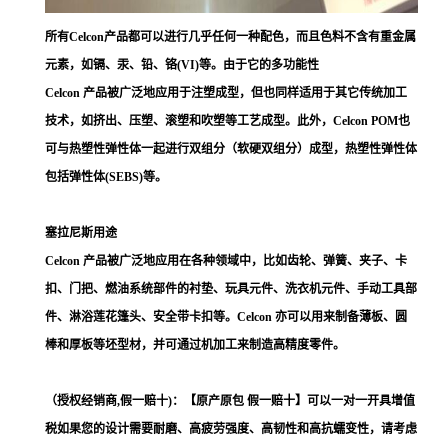
所有Celcon产品都可以进行几乎任何一种配色，而且色料不含有重金属
元素，如镉、汞、铅、铬(VI)等。由于它的多功能性
Celcon 产品被广泛地应用于注塑成型，但也同样适用于其它传统加工
技术，如挤出、压塑、滚塑和吹塑等工艺成型。此外，Celcon POM也
可与热塑性弹性体一起进行双组分（软硬双组分）成型，热塑性弹性体
包括弹性体(SEBS)等。
塞拉尼斯用途
Celcon 产品被广泛地应用在各种领域中，比如齿轮、弹簧、夹子、卡
扣、门把、燃油系统部件的衬垫、玩具元件、洗衣机元件、手动工具部
件、淋浴莲花篷头、安全带卡扣等。Celcon 亦可以用来制备薄板、圆
棒和厚板等坯型材，并可通过机加工来制造高精度零件。
（授权经销商,假一赔十)：【原产原包 假一赔十】可以一对一开具增值
税如果您的设计需要耐磨、高疲劳强度、高韧性和高抗蠕变性，请考虑