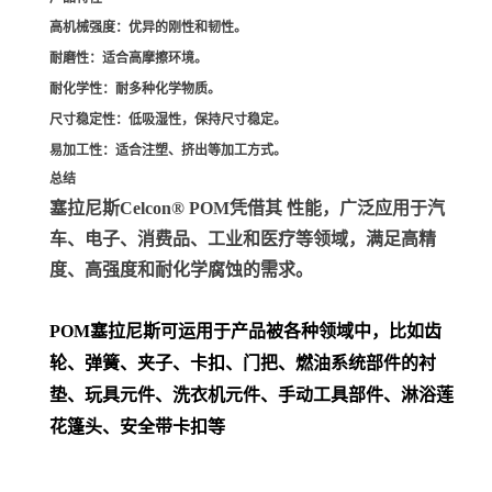
高机械强度
：优异的刚性和韧性。
耐磨性
：适合高摩擦环境。
耐化学性
：耐多种化学物质。
尺寸稳定性
：低吸湿性，保持尺寸稳定。
易加工性
：适合注塑、挤出等加工方式。
总结
塞拉尼斯Celcon® POM凭借其 性能，广泛应用于汽
车、电子、消费品、工业和医疗等领域，满足高精
度、高强度和耐化学腐蚀的需求。
POM
塞拉尼斯可运用于产品被各种领域中，比如齿
轮、弹簧、夹子、卡扣、门把、
燃油系统部件的衬
垫、玩具元件、洗衣机元件、手动工具部件、淋浴莲
花篷头、安全带卡扣等