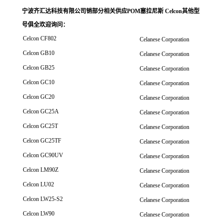
宁波齐汇达科技有限公司销
部分相关供应POM塞拉尼斯 Celcon其他型
号俱全欢迎询问
：
Celcon CF802
Celanese Corporation
Celcon GB10
Celanese Corporation
Celcon GB25
Celanese Corporation
Celcon GC10
Celanese Corporation
Celcon GC20
Celanese Corporation
Celcon GC25A
Celanese Corporation
Celcon GC25T
Celanese Corporation
Celcon GC25TF
Celanese Corporation
Celcon GC90UV
Celanese Corporation
Celcon LM90Z
Celanese Corporation
Celcon LU02
Celanese Corporation
Celcon LW25-S2
Celanese Corporation
Celcon LW90
Celanese Corporation