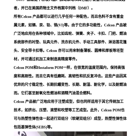
者，并已在美国药物主文件档案中列档（DMF）。
所有Celcon 产品都可以进行几乎任何一种配色，而且色料不含有重金
属元素，如镉、汞、铅、铬(VI)等。由于它的多功能性，Celcon 产品被
广泛地应用在各种领域中，比如齿轮、弹簧、夹子、卡扣、门把、燃油
系统部件的衬垫、玩具元件、洗衣机元件、手动工具部件、淋浴莲花篷
头、安全带卡扣等。Celcon 亦可以用来制备薄板、圆棒和厚板等坯型
材，并可通过机加工来制造高精度零件。
Celcon POM和Hostaform POM一样，在很宽的温度范围内，保持高强
度和高刚性。而且它具有低磨耗、高韧性和抗反复冲击。这些产品因其
优异的尺寸稳定性、长期抗蠕变性、长期、耐湿、耐化学，以及耐燃油
而。它们甚至耐氧化性燃油和酒精汽油混合燃料。
Celcon 产品被广泛地应用于注塑成型，但也同样适用于其它传统加工
技术，如挤出、压塑、滚塑和吹塑等工艺成型。此外，Celcon POM也
可与热塑性弹性体一起进行双组分（软硬双组分）成型，热塑性弹性体
包括基弹性体(SEBS)等。