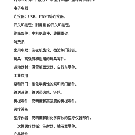
内饰和外饰
：门把手、车窗升降器、座椅调节部件。
电子电器
连接器
：USB、HDMI等连接器。
开关和按钮
：耐用且 的开关和按钮。
绝缘部件
：电机绝缘件、线圈骨架。
消费品
家用电器
：洗衣机齿轮、微波炉门铰链。
玩具
：高强度和耐磨的玩具零件。
运动器材
：滑雪板固定器、自行车零件。
工业应用
泵和阀门
：耐化学腐蚀的泵和阀门部件。
输送系统
：输送带滚轮、链轮。
机械零件
：高精度和高强度的机械零件。
医疗设备
医疗仪器
：高精度和耐化学腐蚀的医疗仪器部件。
一次性医疗器械
：注射器、输液器零件。
产品特性