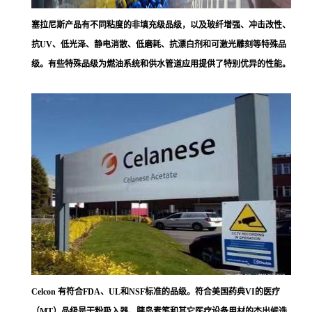
塞拉尼斯
产品有不同粘度的非填充级品级，以及玻纤增强、冲击改性、
抗UV、低光泽、静电消散、低磨耗、抗漂白剂和可激光雕刻等特殊品
级。有些特殊品级为燃油系统和供水管道应用提供了特别优异的性能。
Celcon 有符合FDA、UL和NSF标准的品级。符合美国药典VI的医疗
（MT）品级是干粉吸入器、胰岛素笔和其它医疗设备用材的杰出候选