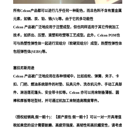
所有Celcon产品都可以进行几乎任何一种配色，而且色料不含有重金属
元素，如镉、汞、铅、铬(VI)等。由于它的多功能性
Celcon 产品被广泛地应用于注塑成型，但也同样适用于其它传统加工
技术，如挤出、压塑、滚塑和吹塑等工艺成型。此外，Celcon POM也
可与热塑性弹性体一起进行双组分（软硬双组分）成型，热塑性弹性体
包括弹性体(SEBS)等。
塞拉尼斯用途
Celcon 产品被广泛地应用在各种领域中，比如齿轮、弹簧、夹子、卡
扣、门把、燃油系统部件的衬垫、玩具元件、洗衣机元件、手动工具部
件、淋浴莲花篷头、安全带卡扣等。Celcon 亦可以用来制备薄板、圆
棒和厚板等坯型材，并可通过机加工来制造高精度零件。
（授权经销商,假一赔十)：【原产原包 假一赔十】可以一对一开具增值
税如果您的设计需要耐磨、高疲劳强度、高韧性和高抗蠕变性，请考虑