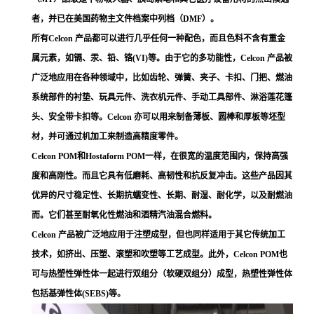
者，并已在美国药物主文件档案中列档（DMF）。
所有Celcon 产品都可以进行几乎任何一种配色，而且色料不含有重金
属元素，如镉、汞、铅、铬(VI)等。由于它的多功能性，Celcon 产品被
广泛地应用在各种领域中，比如齿轮、弹簧、夹子、卡扣、门把、燃油
系统部件的衬垫、玩具元件、洗衣机元件、手动工具部件、淋浴莲花篷
头、安全带卡扣等。Celcon 亦可以用来制备薄板、圆棒和厚板等坯型
材，并可通过机加工来制造高精度零件。
Celcon POM和Hostaform POM一样，在很宽的温度范围内，保持高强
度和高刚性。而且它具有低磨耗、高韧性和抗反复冲击。这些产品因其
优异的尺寸稳定性、长期抗蠕变性、长期、耐湿、耐化学，以及耐燃油
而。它们甚至耐氧化性燃油和酒精汽油混合燃料。
Celcon 产品被广泛地应用于注塑成型，但也同样适用于其它传统加工
技术，如挤出、压塑、滚塑和吹塑等工艺成型。此外，Celcon POM也
可与热塑性弹性体一起进行双组分（软硬双组分）成型，热塑性弹性体
包括基弹性体(SEBS)等。