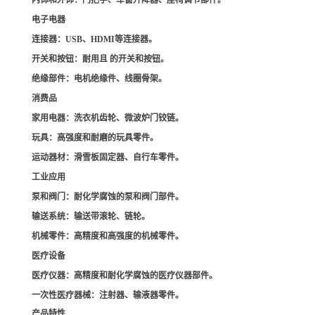
内饰和外饰
：门把手、车窗升降器、座椅调节部件。
电子电器
连接器
：USB、HDMI等连接器。
开关和按钮
：耐用且 的开关和按钮。
绝缘部件
：电机绝缘件、线圈骨架。
消费品
家用电器
：洗衣机齿轮、微波炉门铰链。
玩具
：高强度和耐磨的玩具零件。
运动器材
：滑雪板固定器、自行车零件。
工业应用
泵和阀门
：耐化学腐蚀的泵和阀门部件。
输送系统
：输送带滚轮、链轮。
机械零件
：高精度和高强度的机械零件。
医疗设备
医疗仪器
：高精度和耐化学腐蚀的医疗仪器部件。
一次性医疗器械
：注射器、输液器零件。
产品特性