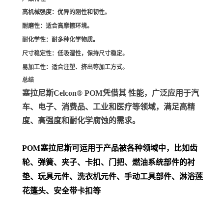
高机械强度
：优异的刚性和韧性。
耐磨性
：适合高摩擦环境。
耐化学性
：耐多种化学物质。
尺寸稳定性
：低吸湿性，保持尺寸稳定。
易加工性
：适合注塑、挤出等加工方式。
总结
塞拉尼斯Celcon® POM凭借其 性能，广泛应用于汽
车、电子、消费品、工业和医疗等领域，满足高精
度、高强度和耐化学腐蚀的需求。
POM
塞拉尼斯可运用于产品被各种领域中，比如齿
轮、弹簧、夹子、卡扣、门把、
燃油系统部件的衬
垫、玩具元件、洗衣机元件、手动工具部件、淋浴莲
花篷头、安全带卡扣等