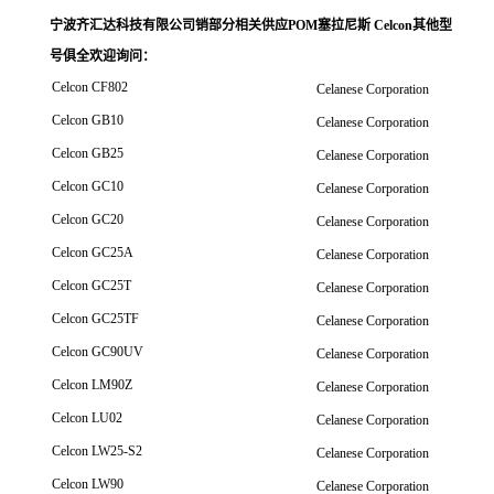
宁波齐汇达科技有限公司销
部分相关供应POM塞拉尼斯 Celcon其他型
号俱全欢迎询问
：
Celcon CF802
Celanese Corporation
Celcon GB10
Celanese Corporation
Celcon GB25
Celanese Corporation
Celcon GC10
Celanese Corporation
Celcon GC20
Celanese Corporation
Celcon GC25A
Celanese Corporation
Celcon GC25T
Celanese Corporation
Celcon GC25TF
Celanese Corporation
Celcon GC90UV
Celanese Corporation
Celcon LM90Z
Celanese Corporation
Celcon LU02
Celanese Corporation
Celcon LW25-S2
Celanese Corporation
Celcon LW90
Celanese Corporation