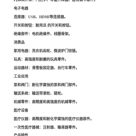
内饰和外饰
：门把手、车窗升降器、座椅调节部件。
电子电器
连接器
：USB、HDMI等连接器。
开关和按钮
：耐用且 的开关和按钮。
绝缘部件
：电机绝缘件、线圈骨架。
消费品
家用电器
：洗衣机齿轮、微波炉门铰链。
玩具
：高强度和耐磨的玩具零件。
运动器材
：滑雪板固定器、自行车零件。
工业应用
泵和阀门
：耐化学腐蚀的泵和阀门部件。
输送系统
：输送带滚轮、链轮。
机械零件
：高精度和高强度的机械零件。
医疗设备
医疗仪器
：高精度和耐化学腐蚀的医疗仪器部件。
一次性医疗器械
：注射器、输液器零件。
产品特性