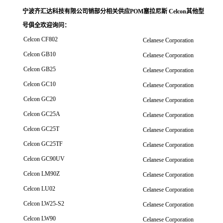
宁波齐汇达科技有限公司销
部分相关供应POM塞拉尼斯 Celcon其他型
号俱全欢迎询问
：
Celcon CF802
Celanese Corporation
Celcon GB10
Celanese Corporation
Celcon GB25
Celanese Corporation
Celcon GC10
Celanese Corporation
Celcon GC20
Celanese Corporation
Celcon GC25A
Celanese Corporation
Celcon GC25T
Celanese Corporation
Celcon GC25TF
Celanese Corporation
Celcon GC90UV
Celanese Corporation
Celcon LM90Z
Celanese Corporation
Celcon LU02
Celanese Corporation
Celcon LW25-S2
Celanese Corporation
Celcon LW90
Celanese Corporation