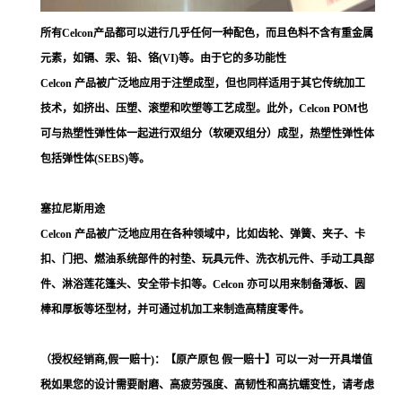
所有Celcon产品都可以进行几乎任何一种配色，而且色料不含有重金属
元素，如镉、汞、铅、铬(VI)等。由于它的多功能性
Celcon 产品被广泛地应用于注塑成型，但也同样适用于其它传统加工
技术，如挤出、压塑、滚塑和吹塑等工艺成型。此外，Celcon POM也
可与热塑性弹性体一起进行双组分（软硬双组分）成型，热塑性弹性体
包括弹性体(SEBS)等。
塞拉尼斯用途
Celcon 产品被广泛地应用在各种领域中，比如齿轮、弹簧、夹子、卡
扣、门把、燃油系统部件的衬垫、玩具元件、洗衣机元件、手动工具部
件、淋浴莲花篷头、安全带卡扣等。Celcon 亦可以用来制备薄板、圆
棒和厚板等坯型材，并可通过机加工来制造高精度零件。
（授权经销商,假一赔十)：【原产原包 假一赔十】可以一对一开具增值
税如果您的设计需要耐磨、高疲劳强度、高韧性和高抗蠕变性，请考虑