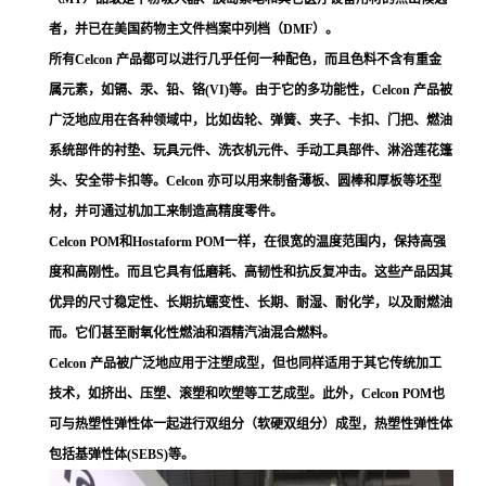
者，并已在美国药物主文件档案中列档（DMF）。
所有Celcon 产品都可以进行几乎任何一种配色，而且色料不含有重金
属元素，如镉、汞、铅、铬(VI)等。由于它的多功能性，Celcon 产品被
广泛地应用在各种领域中，比如齿轮、弹簧、夹子、卡扣、门把、燃油
系统部件的衬垫、玩具元件、洗衣机元件、手动工具部件、淋浴莲花篷
头、安全带卡扣等。Celcon 亦可以用来制备薄板、圆棒和厚板等坯型
材，并可通过机加工来制造高精度零件。
Celcon POM和Hostaform POM一样，在很宽的温度范围内，保持高强
度和高刚性。而且它具有低磨耗、高韧性和抗反复冲击。这些产品因其
优异的尺寸稳定性、长期抗蠕变性、长期、耐湿、耐化学，以及耐燃油
而。它们甚至耐氧化性燃油和酒精汽油混合燃料。
Celcon 产品被广泛地应用于注塑成型，但也同样适用于其它传统加工
技术，如挤出、压塑、滚塑和吹塑等工艺成型。此外，Celcon POM也
可与热塑性弹性体一起进行双组分（软硬双组分）成型，热塑性弹性体
包括基弹性体(SEBS)等。