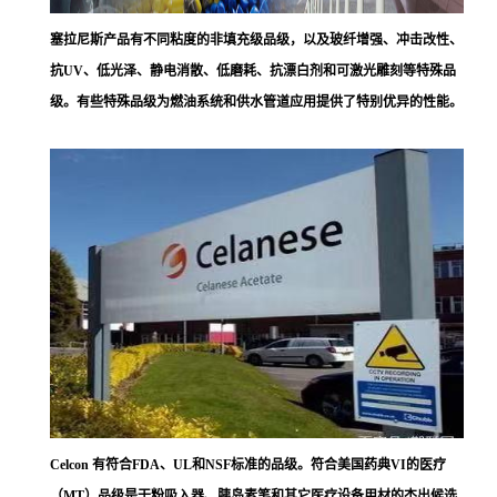
塞拉尼斯
产品有不同粘度的非填充级品级，以及玻纤增强、冲击改性、
抗UV、低光泽、静电消散、低磨耗、抗漂白剂和可激光雕刻等特殊品
级。有些特殊品级为燃油系统和供水管道应用提供了特别优异的性能。
Celcon 有符合FDA、UL和NSF标准的品级。符合美国药典VI的医疗
（MT）品级是干粉吸入器、胰岛素笔和其它医疗设备用材的杰出候选