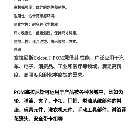
高机械强度
：优异的刚性和韧性。
耐磨性
：适合高摩擦环境。
耐化学性
：耐多种化学物质。
尺寸稳定性
：低吸湿性，保持尺寸稳定。
易加工性
：适合注塑、挤出等加工方式。
总结
塞拉尼斯Celcon® POM凭借其 性能，广泛应用于汽
车、电子、消费品、工业和医疗等领域，满足高精
度、高强度和耐化学腐蚀的需求。
POM
塞拉尼斯可运用于产品被各种领域中，比如齿
轮、弹簧、夹子、卡扣、门把、
燃油系统部件的衬
垫、玩具元件、洗衣机元件、手动工具部件、淋浴莲
花篷头、安全带卡扣等