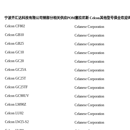
宁波齐汇达科技有限公司销
部分相关供应POM塞拉尼斯 Celcon其他型号俱全欢迎
Celcon CF802
Celanese Corporation
Celcon GB10
Celanese Corporation
Celcon GB25
Celanese Corporation
Celcon GC10
Celanese Corporation
Celcon GC20
Celanese Corporation
Celcon GC25A
Celanese Corporation
Celcon GC25T
Celanese Corporation
Celcon GC25TF
Celanese Corporation
Celcon GC90UV
Celanese Corporation
Celcon LM90Z
Celanese Corporation
Celcon LU02
Celanese Corporation
Celcon LW25-S2
Celanese Corporation