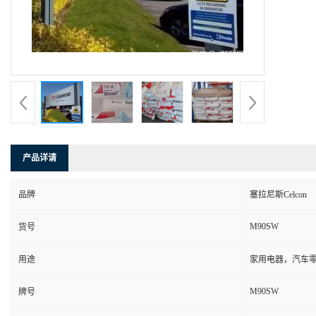
产品详请
品牌
塞拉尼斯Celcon
M90SW
货号
用途
家用电器，汽车零
M90SW
牌号