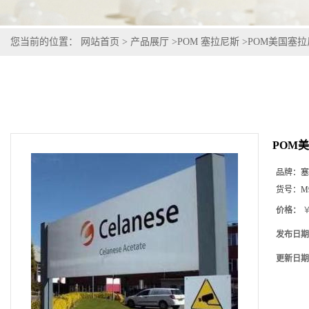
您当前的位置：
网站首页
>
产品展厅
>
POM 塞拉尼斯
>
POM美国塞拉尼斯
POM美
品牌：
塞
货号：
M
价格：
￥
发布日期
更新日期