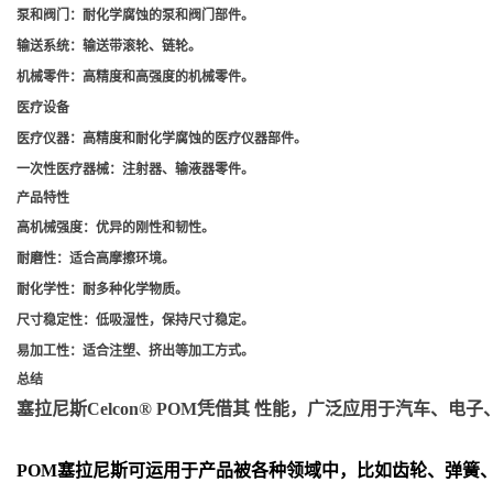
泵和阀门
：耐化学腐蚀的泵和阀门部件。
输送系统
：输送带滚轮、链轮。
机械零件
：高精度和高强度的机械零件。
医疗设备
医疗仪器
：高精度和耐化学腐蚀的医疗仪器部件。
一次性医疗器械
：注射器、输液器零件。
产品特性
高机械强度
：优异的刚性和韧性。
耐磨性
：适合高摩擦环境。
耐化学性
：耐多种化学物质。
尺寸稳定性
：低吸湿性，保持尺寸稳定。
易加工性
：适合注塑、挤出等加工方式。
总结
塞拉尼斯Celcon® POM凭借其 性能，广泛应用于汽车
POM
塞拉尼斯可运用于产品被各种领域中，比如齿轮、弹簧