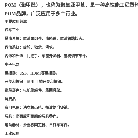
POM（聚甲醛）
，也称为聚氧亚甲基，是一种高性能工程塑料，
POM品牌，广泛应用于多个行业。
主要应用领域
汽车工业
燃油系统
：燃油泵组件、油箱盖、燃油管路接头。
传动系统
：齿轮、轴承、滑块。
内饰和外饰
：门把手、车窗升降器、座椅调节部件。
电子电器
连接器
：USB、HDMI等连接器。
开关和按钮
：耐用且 的开关和按钮。
绝缘部件
：电机绝缘件、线圈骨架。
消费品
家用电器
：洗衣机齿轮、微波炉门铰链。
玩具
：高强度和耐磨的玩具零件。
运动器材
：滑雪板固定器、自行车零件。
工业应用