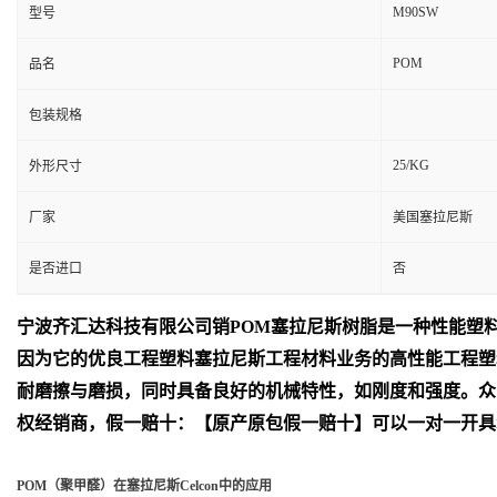
M90SW
型号
POM
品名
包装规格
25/KG
外形尺寸
厂家
美国塞拉尼斯
是否进口
否
宁波齐汇达
科技有限公司销
POM
塞拉尼斯树脂是一种性能塑
因为它的优良工程塑料塞拉尼斯工程材料业务的高性能工程塑
耐磨擦与磨损，同时具备良好的机械特性，如刚度和强度。众
权经销商，假一赔十：【原产原包假一赔十】可以一对一开具
POM（聚甲醛）在塞拉尼斯Celcon中的应用