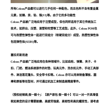
所有Celcon产品都可以进行几乎任何一种配色，而且色料不含有重金属
元素，如镉、汞、铅、铬(VI)等。由于它的多功能性
Celcon 产品被广泛地应用于注塑成型，但也同样适用于其它传统加工
技术，如挤出、压塑、滚塑和吹塑等工艺成型。此外，Celcon POM也
可与热塑性弹性体一起进行双组分（软硬双组分）成型，热塑性弹性体
包括弹性体(SEBS)等。
塞拉尼斯用途
Celcon 产品被广泛地应用在各种领域中，比如齿轮、弹簧、夹子、卡
扣、门把、燃油系统部件的衬垫、玩具元件、洗衣机元件、手动工具部
件、淋浴莲花篷头、安全带卡扣等。Celcon 亦可以用来制备薄板、圆
棒和厚板等坯型材，并可通过机加工来制造高精度零件。
（授权经销商,假一赔十)：【原产原包 假一赔十】可以一对一开具增值
税如果您的设计需要耐磨、高疲劳强度、高韧性和高抗蠕变性，请考虑