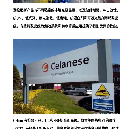
塞拉尼斯
产品有不同粘度的非填充级品级，以及玻纤增强、冲击改性、
抗UV、低光泽、静电消散、低磨耗、抗漂白剂和可激光雕刻等特殊品
级。有些特殊品级为燃油系统和供水管道应用提供了特别优异的性能。
Celcon 有符合FDA、UL和NSF标准的品级。符合美国药典VI的医疗
（MT）品级是干粉吸入器、胰岛素笔和其它医疗设备用材的杰出候选