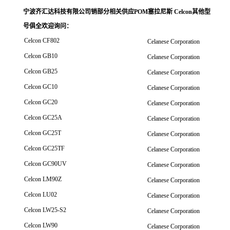
宁波齐汇达科技有限公司销
部分相关供应POM塞拉尼斯 Celcon其他型
号俱全欢迎询问
：
Celcon CF802
Celanese Corporation
Celcon GB10
Celanese Corporation
Celcon GB25
Celanese Corporation
Celcon GC10
Celanese Corporation
Celcon GC20
Celanese Corporation
Celcon GC25A
Celanese Corporation
Celcon GC25T
Celanese Corporation
Celcon GC25TF
Celanese Corporation
Celcon GC90UV
Celanese Corporation
Celcon LM90Z
Celanese Corporation
Celcon LU02
Celanese Corporation
Celcon LW25-S2
Celanese Corporation
Celcon LW90
Celanese Corporation