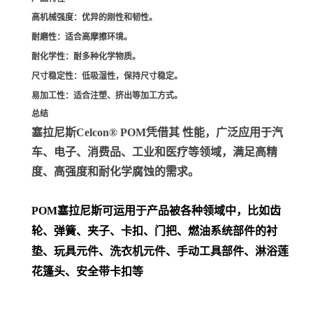
高机械强度
：优异的刚性和韧性。
耐磨性
：适合高摩擦环境。
耐化学性
：耐多种化学物质。
尺寸稳定性
：低吸湿性，保持尺寸稳定。
易加工性
：适合注塑、挤出等加工方式。
总结
塞拉尼斯Celcon® POM凭借其 性能，广泛应用于汽
车、电子、消费品、工业和医疗等领域，满足高精
度、高强度和耐化学腐蚀的需求。
POM
塞拉尼斯可运用于产品被各种领域中，比如齿
轮、弹簧、夹子、卡扣、门把、
燃油系统部件的衬
垫、玩具元件、洗衣机元件、手动工具部件、淋浴莲
花篷头、安全带卡扣等