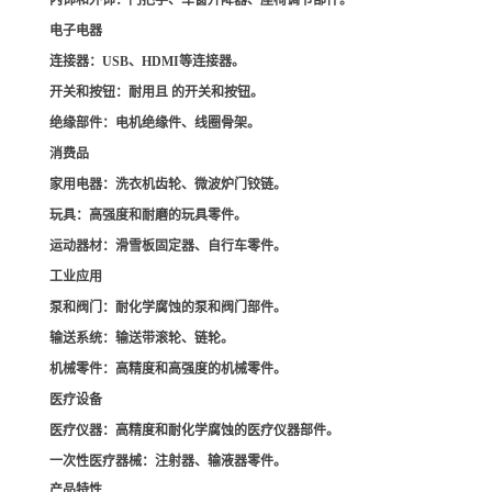
内饰和外饰
：门把手、车窗升降器、座椅调节部件。
电子电器
连接器
：USB、HDMI等连接器。
开关和按钮
：耐用且 的开关和按钮。
绝缘部件
：电机绝缘件、线圈骨架。
消费品
家用电器
：洗衣机齿轮、微波炉门铰链。
玩具
：高强度和耐磨的玩具零件。
运动器材
：滑雪板固定器、自行车零件。
工业应用
泵和阀门
：耐化学腐蚀的泵和阀门部件。
输送系统
：输送带滚轮、链轮。
机械零件
：高精度和高强度的机械零件。
医疗设备
医疗仪器
：高精度和耐化学腐蚀的医疗仪器部件。
一次性医疗器械
：注射器、输液器零件。
产品特性