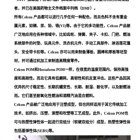
者，并已在美国药物主文件档案中列档（DMF）。
所有Celcon 产品都可以进行几乎任何一种配色，而且色料不含有重金
属元素，如镉、汞、铅、铬(VI)等。由于它的多功能性，Celcon 产品被
广泛地应用在各种领域中，比如齿轮、弹簧、夹子、卡扣、门把、燃油
系统部件的衬垫、玩具元件、洗衣机元件、手动工具部件、淋浴莲花篷
头、安全带卡扣等。Celcon 亦可以用来制备薄板、圆棒和厚板等坯型
材，并可通过机加工来制造高精度零件。
Celcon POM和Hostaform POM一样，在很宽的温度范围内，保持高强
度和高刚性。而且它具有低磨耗、高韧性和抗反复冲击。这些产品因其
优异的尺寸稳定性、长期抗蠕变性、长期、耐湿、耐化学，以及耐燃油
而。它们甚至耐氧化性燃油和酒精汽油混合燃料。
Celcon 产品被广泛地应用于注塑成型，但也同样适用于其它传统加工
技术，如挤出、压塑、滚塑和吹塑等工艺成型。此外，Celcon POM也
可与热塑性弹性体一起进行双组分（软硬双组分）成型，热塑性弹性体
包括基弹性体(SEBS)等。