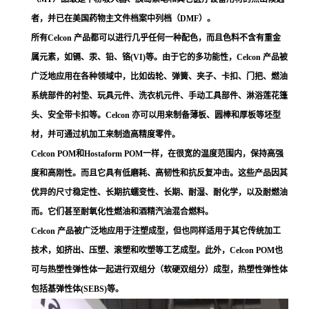
者，并已在美国药物主文件档案中列档（DMF）。
所有Celcon 产品都可以进行几乎任何一种配色，而且色料不含有重金
属元素，如镉、汞、铅、铬(VI)等。由于它的多功能性，Celcon 产品被
广泛地应用在各种领域中，比如齿轮、弹簧、夹子、卡扣、门把、燃油
系统部件的衬垫、玩具元件、洗衣机元件、手动工具部件、淋浴莲花篷
头、安全带卡扣等。Celcon 亦可以用来制备薄板、圆棒和厚板等坯型
材，并可通过机加工来制造高精度零件。
Celcon POM和Hostaform POM一样，在很宽的温度范围内，保持高强
度和高刚性。而且它具有低磨耗、高韧性和抗反复冲击。这些产品因其
优异的尺寸稳定性、长期抗蠕变性、长期、耐湿、耐化学，以及耐燃油
而。它们甚至耐氧化性燃油和酒精汽油混合燃料。
Celcon 产品被广泛地应用于注塑成型，但也同样适用于其它传统加工
技术，如挤出、压塑、滚塑和吹塑等工艺成型。此外，Celcon POM也
可与热塑性弹性体一起进行双组分（软硬双组分）成型，热塑性弹性体
包括基弹性体(SEBS)等。