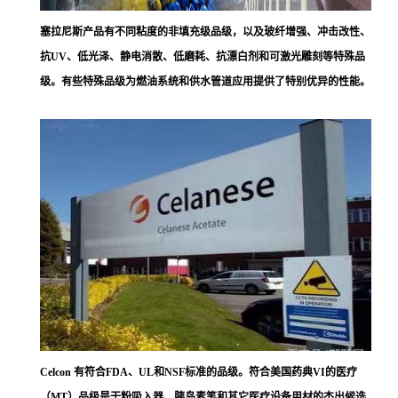
塞拉尼斯
产品有不同粘度的非填充级品级，以及玻纤增强、冲击改性、
抗UV、低光泽、静电消散、低磨耗、抗漂白剂和可激光雕刻等特殊品
级。有些特殊品级为燃油系统和供水管道应用提供了特别优异的性能。
Celcon 有符合FDA、UL和NSF标准的品级。符合美国药典VI的医疗
（MT）品级是干粉吸入器、胰岛素笔和其它医疗设备用材的杰出候选