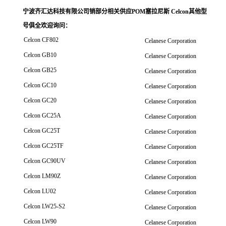
宁波齐汇达科技有限公司销
部分相关供应POM塞拉尼斯 Celcon其他型
号俱全欢迎询问
：
Celcon CF802
Celanese Corporation
Celcon GB10
Celanese Corporation
Celcon GB25
Celanese Corporation
Celcon GC10
Celanese Corporation
Celcon GC20
Celanese Corporation
Celcon GC25A
Celanese Corporation
Celcon GC25T
Celanese Corporation
Celcon GC25TF
Celanese Corporation
Celcon GC90UV
Celanese Corporation
Celcon LM90Z
Celanese Corporation
Celcon LU02
Celanese Corporation
Celcon LW25-S2
Celanese Corporation
Celcon LW90
Celanese Corporation