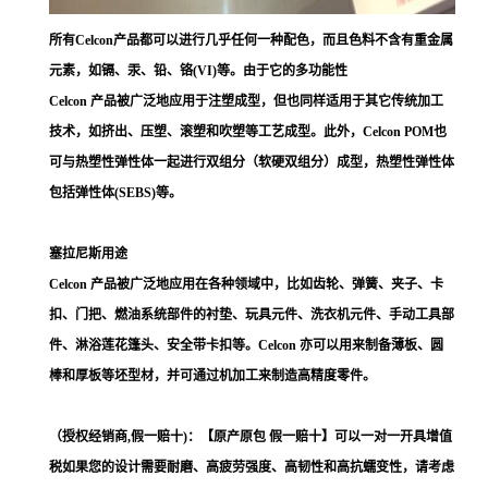
所有Celcon产品都可以进行几乎任何一种配色，而且色料不含有重金属
元素，如镉、汞、铅、铬(VI)等。由于它的多功能性
Celcon 产品被广泛地应用于注塑成型，但也同样适用于其它传统加工
技术，如挤出、压塑、滚塑和吹塑等工艺成型。此外，Celcon POM也
可与热塑性弹性体一起进行双组分（软硬双组分）成型，热塑性弹性体
包括弹性体(SEBS)等。
塞拉尼斯用途
Celcon 产品被广泛地应用在各种领域中，比如齿轮、弹簧、夹子、卡
扣、门把、燃油系统部件的衬垫、玩具元件、洗衣机元件、手动工具部
件、淋浴莲花篷头、安全带卡扣等。Celcon 亦可以用来制备薄板、圆
棒和厚板等坯型材，并可通过机加工来制造高精度零件。
（授权经销商,假一赔十)：【原产原包 假一赔十】可以一对一开具增值
税如果您的设计需要耐磨、高疲劳强度、高韧性和高抗蠕变性，请考虑