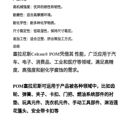
高机械强度
：优异的刚性和韧性。
耐磨性
：适合高摩擦环境。
耐化学性
：耐多种化学物质。
尺寸稳定性
：低吸湿性，保持尺寸稳定。
易加工性
：适合注塑、挤出等加工方式。
总结
塞拉尼斯Celcon® POM凭借其 性能，广泛应用于汽
车、电子、消费品、工业和医疗等领域，满足高精
度、高强度和耐化学腐蚀的需求。
POM
塞拉尼斯可运用于产品被各种领域中，比如齿
轮、弹簧、夹子、卡扣、门把、
燃油系统部件的衬
垫、玩具元件、洗衣机元件、手动工具部件、淋浴莲
花篷头、安全带卡扣等