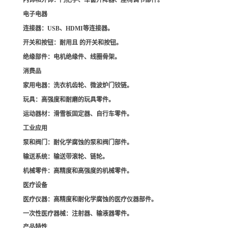
内饰和外饰
：门把手、车窗升降器、座椅调节部件。
电子电器
连接器
：USB、HDMI等连接器。
开关和按钮
：耐用且 的开关和按钮。
绝缘部件
：电机绝缘件、线圈骨架。
消费品
家用电器
：洗衣机齿轮、微波炉门铰链。
玩具
：高强度和耐磨的玩具零件。
运动器材
：滑雪板固定器、自行车零件。
工业应用
泵和阀门
：耐化学腐蚀的泵和阀门部件。
输送系统
：输送带滚轮、链轮。
机械零件
：高精度和高强度的机械零件。
医疗设备
医疗仪器
：高精度和耐化学腐蚀的医疗仪器部件。
一次性医疗器械
：注射器、输液器零件。
产品特性