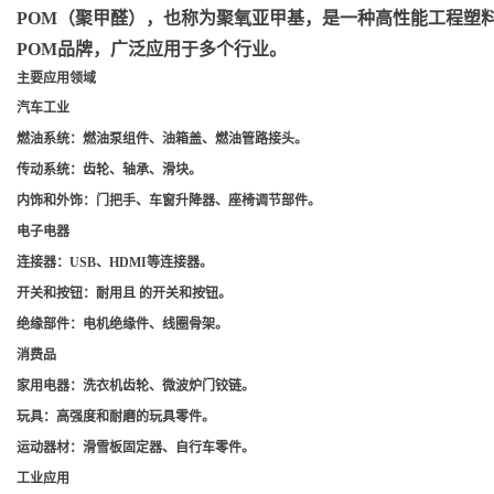
POM（聚甲醛）
，也称为聚氧亚甲基，是一种高性能工程塑料，
POM品牌，广泛应用于多个行业。
主要应用领域
汽车工业
燃油系统
：燃油泵组件、油箱盖、燃油管路接头。
传动系统
：齿轮、轴承、滑块。
内饰和外饰
：门把手、车窗升降器、座椅调节部件。
电子电器
连接器
：USB、HDMI等连接器。
开关和按钮
：耐用且 的开关和按钮。
绝缘部件
：电机绝缘件、线圈骨架。
消费品
家用电器
：洗衣机齿轮、微波炉门铰链。
玩具
：高强度和耐磨的玩具零件。
运动器材
：滑雪板固定器、自行车零件。
工业应用