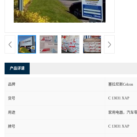
产品详请
品牌
塞拉尼斯Celcon
C 13031 XAP
货号
用途
家用电器，汽车零
C 13031 XAP
牌号