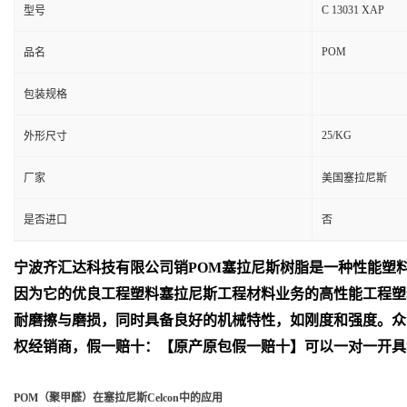
C 13031 XAP
型号
POM
品名
包装规格
25/KG
外形尺寸
厂家
美国塞拉尼斯
是否进口
否
宁波齐汇达
科技有限公司销
POM
塞拉尼斯树脂是一种性能塑
因为它的优良工程塑料塞拉尼斯工程材料业务的高性能工程塑
耐磨擦与磨损，同时具备良好的机械特性，如刚度和强度。众
权经销商，假一赔十：【原产原包假一赔十】可以一对一开具
POM（聚甲醛）在塞拉尼斯Celcon中的应用