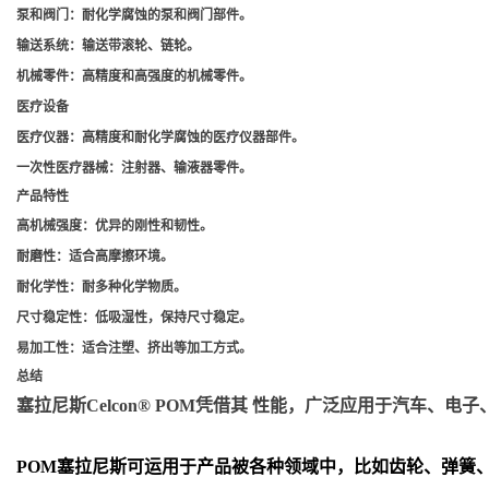
泵和阀门
：耐化学腐蚀的泵和阀门部件。
输送系统
：输送带滚轮、链轮。
机械零件
：高精度和高强度的机械零件。
医疗设备
医疗仪器
：高精度和耐化学腐蚀的医疗仪器部件。
一次性医疗器械
：注射器、输液器零件。
产品特性
高机械强度
：优异的刚性和韧性。
耐磨性
：适合高摩擦环境。
耐化学性
：耐多种化学物质。
尺寸稳定性
：低吸湿性，保持尺寸稳定。
易加工性
：适合注塑、挤出等加工方式。
总结
塞拉尼斯Celcon® POM凭借其 性能，广泛应用于汽车
POM
塞拉尼斯可运用于产品被各种领域中，比如齿轮、弹簧