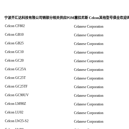
宁波齐汇达科技有限公司销
部分相关供应POM塞拉尼斯 Celcon其他型号俱全欢迎
Celcon CF802
Celanese Corporation
Celcon GB10
Celanese Corporation
Celcon GB25
Celanese Corporation
Celcon GC10
Celanese Corporation
Celcon GC20
Celanese Corporation
Celcon GC25A
Celanese Corporation
Celcon GC25T
Celanese Corporation
Celcon GC25TF
Celanese Corporation
Celcon GC90UV
Celanese Corporation
Celcon LM90Z
Celanese Corporation
Celcon LU02
Celanese Corporation
Celcon LW25-S2
Celanese Corporation