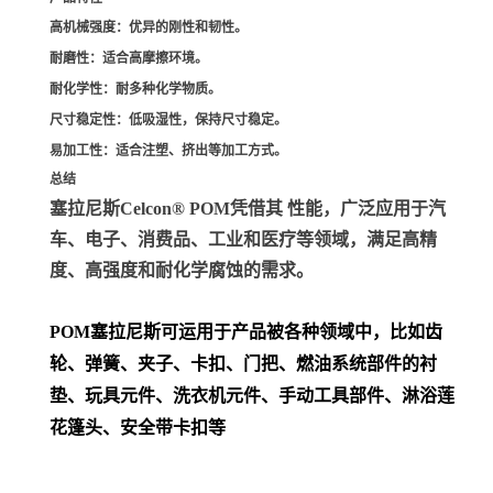
高机械强度
：优异的刚性和韧性。
耐磨性
：适合高摩擦环境。
耐化学性
：耐多种化学物质。
尺寸稳定性
：低吸湿性，保持尺寸稳定。
易加工性
：适合注塑、挤出等加工方式。
总结
塞拉尼斯Celcon® POM凭借其 性能，广泛应用于汽
车、电子、消费品、工业和医疗等领域，满足高精
度、高强度和耐化学腐蚀的需求。
POM
塞拉尼斯可运用于产品被各种领域中，比如齿
轮、弹簧、夹子、卡扣、门把、
燃油系统部件的衬
垫、玩具元件、洗衣机元件、手动工具部件、淋浴莲
花篷头、安全带卡扣等