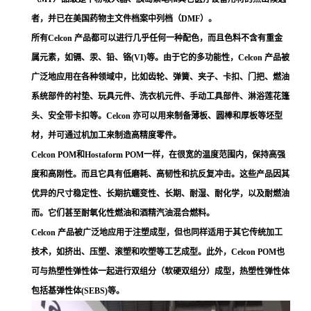
者，并已在美国药物主文件档案中列档（DMF）。
所有Celcon 产品都可以进行几乎任何一种配色，而且色料不含有重金
属元素，如镉、汞、铅、铬(VI)等。由于它的多功能性，Celcon 产品被
广泛地应用在各种领域中，比如齿轮、弹簧、夹子、卡扣、门把、燃油
系统部件的衬垫、玩具元件、洗衣机元件、手动工具部件、淋浴莲花篷
头、安全带卡扣等。Celcon 亦可以用来制备薄板、圆棒和厚板等坯型
材，并可通过机加工来制造高精度零件。
Celcon POM和Hostaform POM一样，在很宽的温度范围内，保持高强
度和高刚性。而且它具有低磨耗、高韧性和抗反复冲击。这些产品因其
优异的尺寸稳定性、长期抗蠕变性、长期、耐湿、耐化学，以及耐燃油
而。它们甚至耐氧化性燃油和酒精汽油混合燃料。
Celcon 产品被广泛地应用于注塑成型，但也同样适用于其它传统加工
技术，如挤出、压塑、滚塑和吹塑等工艺成型。此外，Celcon POM也
可与热塑性弹性体一起进行双组分（软硬双组分）成型，热塑性弹性体
包括基弹性体(SEBS)等。