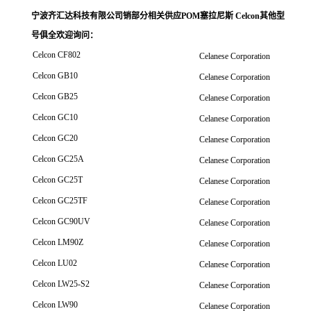
宁波齐汇达科技有限公司销
部分相关供应POM塞拉尼斯 Celcon其他型
号俱全欢迎询问
：
Celcon CF802
Celanese Corporation
Celcon GB10
Celanese Corporation
Celcon GB25
Celanese Corporation
Celcon GC10
Celanese Corporation
Celcon GC20
Celanese Corporation
Celcon GC25A
Celanese Corporation
Celcon GC25T
Celanese Corporation
Celcon GC25TF
Celanese Corporation
Celcon GC90UV
Celanese Corporation
Celcon LM90Z
Celanese Corporation
Celcon LU02
Celanese Corporation
Celcon LW25-S2
Celanese Corporation
Celcon LW90
Celanese Corporation