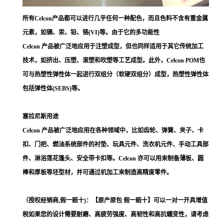
所有Celcon产品都可以进行几乎任何一种配色，而且色料不含有重金属
元素，如镉、汞、铅、铬(VI)等。由于它的多功能性
Celcon 产品被广泛地应用于注塑成型，但也同样适用于其它传统加工
技术，如挤出、压塑、滚塑和吹塑等工艺成型。此外，Celcon POM也
可与热塑性弹性体一起进行双组分（软硬双组分）成型，热塑性弹性体
包括弹性体(SEBS)等。
塞拉尼斯用途
Celcon 产品被广泛地应用在各种领域中，比如齿轮、弹簧、夹子、卡
扣、门把、燃油系统部件的衬垫、玩具元件、洗衣机元件、手动工具部
件、淋浴莲花篷头、安全带卡扣等。Celcon 亦可以用来制备薄板、圆
棒和厚板等坯型材，并可通过机加工来制造高精度零件。
（授权经销商,假一赔十)：【原产原包 假一赔十】可以一对一开具增值
税如果您的设计需要耐磨、高疲劳强度、高韧性和高抗蠕变性，请考虑