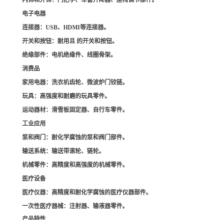
内饰和外饰
：门把手、车窗升降器、座椅调节部件。
电子电器
连接器
：USB、HDMI等连接器。
开关和按钮
：耐用且 的开关和按钮。
绝缘部件
：电机绝缘件、线圈骨架。
消费品
家用电器
：洗衣机齿轮、微波炉门铰链。
玩具
：高强度和耐磨的玩具零件。
运动器材
：滑雪板固定器、自行车零件。
工业应用
泵和阀门
：耐化学腐蚀的泵和阀门部件。
输送系统
：输送带滚轮、链轮。
机械零件
：高精度和高强度的机械零件。
医疗设备
医疗仪器
：高精度和耐化学腐蚀的医疗仪器部件。
一次性医疗器械
：注射器、输液器零件。
产品特性