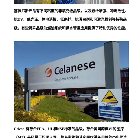
塞拉尼斯
产品有不同粘度的非填充级品级，以及玻纤增强、冲击改性、
抗UV、低光泽、静电消散、低磨耗、抗漂白剂和可激光雕刻等特殊品
级。有些特殊品级为燃油系统和供水管道应用提供了特别优异的性能。
Celcon 有符合FDA、UL和NSF标准的品级。符合美国药典VI的医疗
（MT）品级是干粉吸入器、胰岛素笔和其它医疗设备用材的杰出候选