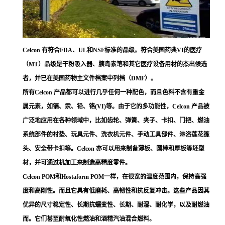
Celcon 有符合FDA、UL和NSF标准的品级。符合美国药典VI的医疗
（MT）品级是干粉吸入器、胰岛素笔和其它医疗设备用材的杰出候选
者，并已在美国药物主文件档案中列档（DMF）。
所有Celcon 产品都可以进行几乎任何一种配色，而且色料不含有重金
属元素，如镉、汞、铅、铬(VI)等。由于它的多功能性，Celcon 产品被
广泛地应用在各种领域中，比如齿轮、弹簧、夹子、卡扣、门把、燃油
系统部件的衬垫、玩具元件、洗衣机元件、手动工具部件、淋浴莲花篷
头、安全带卡扣等。Celcon 亦可以用来制备薄板、圆棒和厚板等坯型
材，并可通过机加工来制造高精度零件。
Celcon POM和Hostaform POM一样，在很宽的温度范围内，保持高强
度和高刚性。而且它具有低磨耗、高韧性和抗反复冲击。这些产品因其
优异的尺寸稳定性、长期抗蠕变性、长期、耐湿、耐化学，以及耐燃油
而。它们甚至耐氧化性燃油和酒精汽油混合燃料。