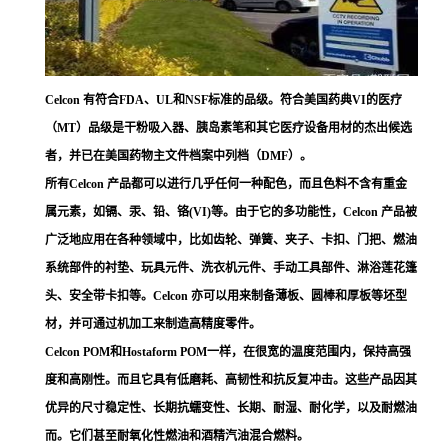
Celcon 有符合FDA、UL和NSF标准的品级。符合美国药典VI的医疗
（MT）品级是干粉吸入器、胰岛素笔和其它医疗设备用材的杰出候选
者，并已在美国药物主文件档案中列档（DMF）。
所有Celcon 产品都可以进行几乎任何一种配色，而且色料不含有重金
属元素，如镉、汞、铅、铬(VI)等。由于它的多功能性，Celcon 产品被
广泛地应用在各种领域中，比如齿轮、弹簧、夹子、卡扣、门把、燃油
系统部件的衬垫、玩具元件、洗衣机元件、手动工具部件、淋浴莲花篷
头、安全带卡扣等。Celcon 亦可以用来制备薄板、圆棒和厚板等坯型
材，并可通过机加工来制造高精度零件。
Celcon POM和Hostaform POM一样，在很宽的温度范围内，保持高强
度和高刚性。而且它具有低磨耗、高韧性和抗反复冲击。这些产品因其
优异的尺寸稳定性、长期抗蠕变性、长期、耐湿、耐化学，以及耐燃油
而。它们甚至耐氧化性燃油和酒精汽油混合燃料。