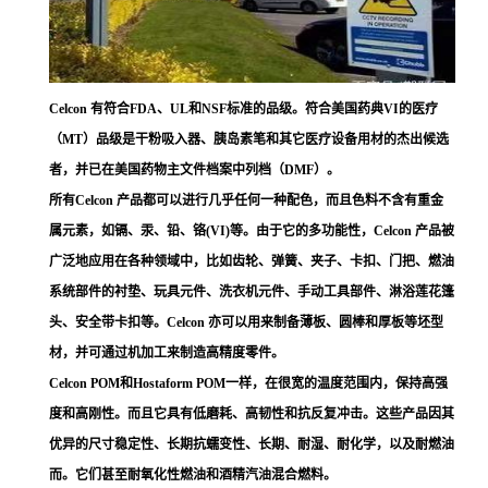
Celcon 有符合FDA、UL和NSF标准的品级。符合美国药典VI的医疗
（MT）品级是干粉吸入器、胰岛素笔和其它医疗设备用材的杰出候选
者，并已在美国药物主文件档案中列档（DMF）。
所有Celcon 产品都可以进行几乎任何一种配色，而且色料不含有重金
属元素，如镉、汞、铅、铬(VI)等。由于它的多功能性，Celcon 产品被
广泛地应用在各种领域中，比如齿轮、弹簧、夹子、卡扣、门把、燃油
系统部件的衬垫、玩具元件、洗衣机元件、手动工具部件、淋浴莲花篷
头、安全带卡扣等。Celcon 亦可以用来制备薄板、圆棒和厚板等坯型
材，并可通过机加工来制造高精度零件。
Celcon POM和Hostaform POM一样，在很宽的温度范围内，保持高强
度和高刚性。而且它具有低磨耗、高韧性和抗反复冲击。这些产品因其
优异的尺寸稳定性、长期抗蠕变性、长期、耐湿、耐化学，以及耐燃油
而。它们甚至耐氧化性燃油和酒精汽油混合燃料。