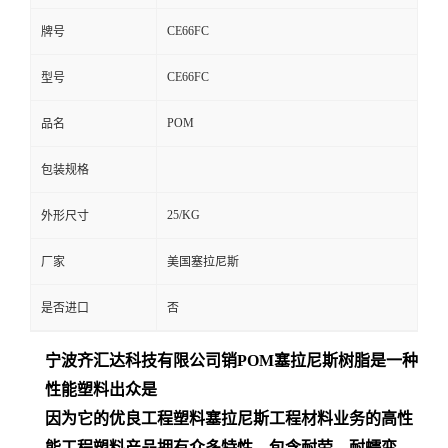
CE66FC
牌号
CE66FC
型号
POM
品名
包装规格
25/KG
外形尺寸
厂家
美国塞拉尼斯
是否进口
否
宁波齐汇达
科技有限公司销
POM
塞拉尼斯树脂是一种
性能塑料出众是
因为它的优良工程塑料塞拉尼斯工程材料业务的高性
能工程塑料产品拥有众多特性，包含耐劳、耐蠕变、