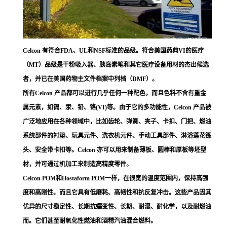
Celcon 有符合FDA、UL和NSF标准的品级。符合美国药典VI的医疗
（MT）品级是干粉吸入器、胰岛素笔和其它医疗设备用材的杰出候选
者，并已在美国药物主文件档案中列档（DMF）。
所有Celcon 产品都可以进行几乎任何一种配色，而且色料不含有重金
属元素，如镉、汞、铅、铬(VI)等。由于它的多功能性，Celcon 产品被
广泛地应用在各种领域中，比如齿轮、弹簧、夹子、卡扣、门把、燃油
系统部件的衬垫、玩具元件、洗衣机元件、手动工具部件、淋浴莲花篷
头、安全带卡扣等。Celcon 亦可以用来制备薄板、圆棒和厚板等坯型
材，并可通过机加工来制造高精度零件。
Celcon POM和Hostaform POM一样，在很宽的温度范围内，保持高强
度和高刚性。而且它具有低磨耗、高韧性和抗反复冲击。这些产品因其
优异的尺寸稳定性、长期抗蠕变性、长期、耐湿、耐化学，以及耐燃油
而。它们甚至耐氧化性燃油和酒精汽油混合燃料。