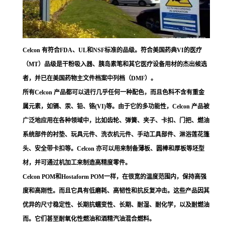
Celcon 有符合FDA、UL和NSF标准的品级。符合美国药典VI的医疗
（MT）品级是干粉吸入器、胰岛素笔和其它医疗设备用材的杰出候选
者，并已在美国药物主文件档案中列档（DMF）。
所有Celcon 产品都可以进行几乎任何一种配色，而且色料不含有重金
属元素，如镉、汞、铅、铬(VI)等。由于它的多功能性，Celcon 产品被
广泛地应用在各种领域中，比如齿轮、弹簧、夹子、卡扣、门把、燃油
系统部件的衬垫、玩具元件、洗衣机元件、手动工具部件、淋浴莲花篷
头、安全带卡扣等。Celcon 亦可以用来制备薄板、圆棒和厚板等坯型
材，并可通过机加工来制造高精度零件。
Celcon POM和Hostaform POM一样，在很宽的温度范围内，保持高强
度和高刚性。而且它具有低磨耗、高韧性和抗反复冲击。这些产品因其
优异的尺寸稳定性、长期抗蠕变性、长期、耐湿、耐化学，以及耐燃油
而。它们甚至耐氧化性燃油和酒精汽油混合燃料。