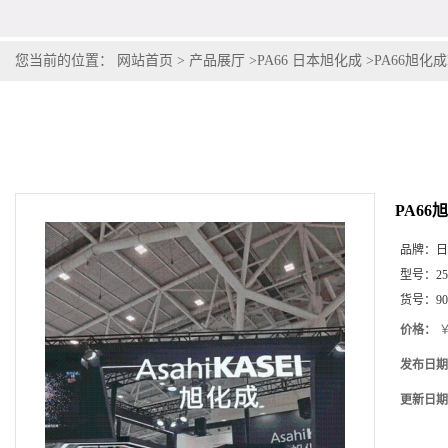
您当前的位置：
网站首页
>
产品展厅
>
PA66 日本旭化成
>
PA66旭化成L
PA66旭
品牌：
日
型号：
2
货号：
9
价格：
￥
发布日期
更新日期