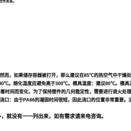
合作关系。
然
而，如果储存容器被打开，那么建议在85℃的热空气中干燥
80℃。熔
化温度应避免高于300℃。模具温度：建议80℃。模具
随着时间而变
化，为了保持塑件的几何稳定性，需要进行退火处
浇口：由
于PA66的凝固时间很短，因此浇口的位置非常重要。
号多，就没有一一列出来，如有需求请来电咨询。