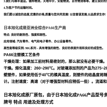
3.我们与顺丰速运，德邦物流，天地华宇，安能物流，百世物流等等，建立良好的
4.为客户节约运输时间。
我们愿以诚信的态度,优惠的价格,质量与您共同发展! 以信誉谋发展,以品质求生存!
日本旭化成是亚洲全综合PA66生产商
特点: 良好的耐热性、强度和刚性。
应用领域: 汽车零件、电气和电子零件、办公设备零件。
高性能等级实例: 90G系列 – 具有增强的刚性、良好的表面外观和良好的成型性。
PA66注塑模工艺条件
干燥处理：如果加工前材料是密封的，那么就没有必要干燥。
干
燥。
熔化温度：260~290℃。对玻璃添加剂的产品为275~2
壁塑件，如
果使用低于40℃的模具温度，则塑件的结晶度将
计。
注射速度：高速（对于增强型材料应稍低一些）。流道和
日本旭化成原厂原包，由于日本旭化成PA66产品型
牌号 特点 用途及处理方式