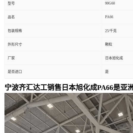
90G60
型号
PA66
品名
包装规格
25/千克
外形尺寸
颗粒
厂家
日本旭化成
是否进口
是
宁波齐汇达工销售日本旭化成PA66是亚洲