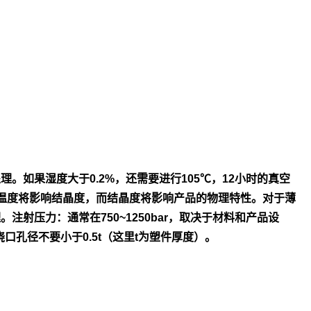
处
理。如果湿度大于0.2%，还需要进行105℃，12小时的真空
温度将影
响结晶度，而结晶度将影响产品的物理特性。对于薄
理。
注射压力：通常在750~1250bar，取决于材料和产品设
浇口孔径不
要小于0.5t（这里t为塑件厚度）。