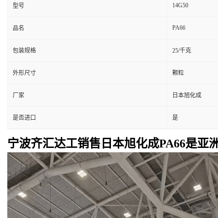
14G50
型号
PA66
品名
包装规格
25/千克
外形尺寸
颗粒
厂家
日本旭化成
是否进口
是
宁波齐汇达工销售日本旭化成PA66是亚洲