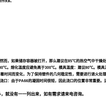
合作关系。
然
而，如果储存容器被打开，那么建议在85℃的热空气中干燥
80℃。熔
化温度应避免高于300℃。模具温度：建议80℃。模具
随着时间而变
化，为了保持塑件的几何稳定性，需要进行退火处
浇口：由
于PA66的凝固时间很短，因此浇口的位置非常重要。
号多，就没有一一列出来，如有需求请来电咨询。