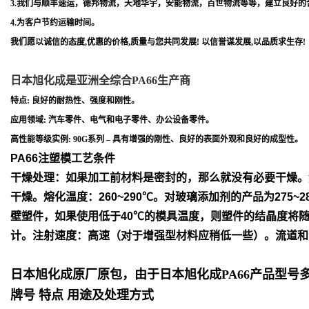
3.我们与顺丰速运，德邦物流，天地华宇，安能物流，百世物流等等，建立良好的
4.为客户节约运输时间。
我们愿以诚信的态度,优惠的价格,质量与您共同发展! 以信誉谋发展,以品质求生存!
日本旭化成是亚洲全综合PA66生产商
特点: 良好的耐热性、强度和刚性。
应用领域: 汽车零件、电气和电子零件、办公设备零件。
高性能等级实例: 90G系列 – 具有增强的刚性、良好的表面外观和良好的成型性。
PA66注塑模工艺条件
干燥处理：如果加工前材料是密封的，那么就没有必要干燥。
干
燥。
熔化温度：260~290℃。对玻璃添加剂的产品为275~2
壁塑件，如
果使用低于40℃的模具温度，则塑件的结晶度将
计。
注射速度：高速（对于增强型材料应稍低一些）。流道和
日本旭化成原厂原包，由于日本旭化成PA66产品型
牌号 特点 用途及处理方式