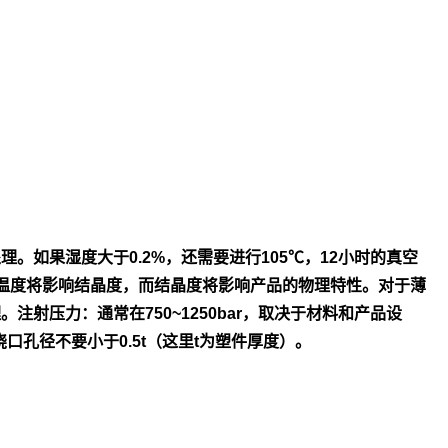
处
理。如果湿度大于0.2%，还需要进行105℃，12小时的真空
温度将影
响结晶度，而结晶度将影响产品的物理特性。对于薄
理。
注射压力：通常在750~1250bar，取决于材料和产品设
浇口孔径不
要小于0.5t（这里t为塑件厚度）。