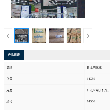
产品详请
品牌
日本旭化成
14G50
货号
用途
广泛应用于机械
14G50
牌号