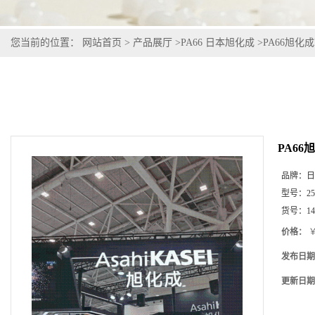
您当前的位置：
网站首页
>
产品展厅
>
PA66 日本旭化成
>
PA66旭化成L
PA66旭
品牌：
日
型号：
2
货号：
1
价格：
￥
发布日期
更新日期