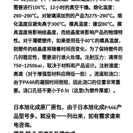
需要进行105℃，12小时的真空干
燥。
熔化温度：
260~290℃。对玻璃添加剂的产品为275~280℃。熔
化温度应避免高于300℃。模具温度：建议80℃。模
具温度将影
响结晶度，而结晶度将影响产品的物理特
性。对于薄壁塑件，如
果使用低于40℃的模具温度，
则塑件的结晶度将随着时间而变
化，为了保持塑件的
几何稳定性，需要进行退火处理。
注射压力：通常在
750~1250bar，取决于材料和产品设计。
注射速度：
高速（对于增强型材料应稍低一些）。流道和浇口：
由
于PA66的凝固时间很短，因此浇口的位置非常重
要。浇口孔径不
要小于0.5t（这里t为塑件厚度）。
日本旭化成原厂原包，由于日本旭化成PA66产
品型号多，就没有一一列出来，如有需求请来
电咨询。