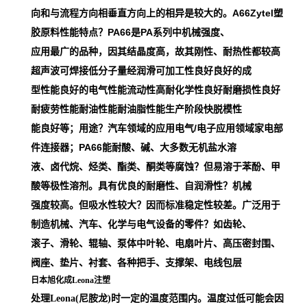
向和与流程方向相垂直方向上的相异是较大的。A66Zytel塑
胶原料性能特点？PA66是PA系列中机械强度、
应用最广的品种，因其结晶度高，故其刚性、耐热性都较高
超声波可焊接低分子量经润滑可加工性良好良好的成
型性能良好的电气性能流动性高耐化学性良好耐磨损性良好
耐疲劳性能耐油性能耐油脂性能生产阶段快脱模性
能良好等；用途？汽车领域的应用电气/电子应用领域家电部
件连接器；PA66能耐酸、碱、大多数无机盐水溶
液、卤代烷、烃类、酯类、酮类等腐蚀？但易溶于苯酚、甲
酸等极性溶剂。具有优良的耐磨性、自润滑性？机械
强度较高。但吸水性较大？因而标准稳定性较差。广泛用于
制造机械、汽车、化学与电气设备的零件？如齿轮、
滚子、滑轮、辊轴、泵体中叶轮、电扇叶片、高压密封围、
阀座、垫片、衬套、各种把手、支撑架、电线包层
日本旭化成Leona注塑
处理Leona(尼胺龙)时一定的温度范围内。温度过低可能会因