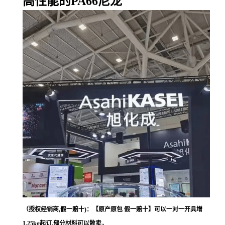
高性能的PA66尼龙
（授权经销商,假一赔十)：【原产原包 假一赔十】可以一对一开具增
1.25kg起订,部分材料可以散卖，