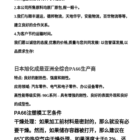
2.本公司所售原料均原厂原包,假一赔十。
3.我们与顺丰速运，德邦物流，天地华宇，安能物流，百世物流等等，
建立良好的合作关系。
4.为客户节约运输时间。
我们愿以诚信的态度,优惠的价格,质量与您共同发展! 以信誉谋发展,以
品质求生存!
日本旭化成是亚洲全综合PA66生产商
特点: 良好的耐热性、强度和刚性。
应用领域: 汽车零件、电气和电子零件、办公设备零件。
高性能等级实例: 90G系列 – 具有增强的刚性、良好的表面外观和良好
的成型性。
PA66注塑模工艺条件
干燥处理：如果加工前材料是密封的，那么就没有必
要干燥。然
而，如果储存容器被打开，那么建议在
85℃的热空气中干燥处
理。如果湿度大于0.2%，还