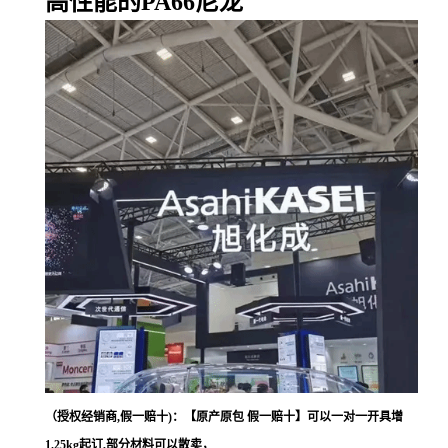
高性能的PA66尼龙
（授权经销商,假一赔十)：【原产原包 假一赔十】可以一对一开具增
1.25kg起订,部分材料可以散卖，