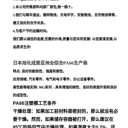
2.本公司所售原料均原厂原包,假一赔十。
3.我们与顺丰速运，德邦物流，天地华宇，安能物流，百世物流等等，
建立良好的合作关系。
4.为客户节约运输时间。
我们愿以诚信的态度,优惠的价格,质量与您共同发展! 以信誉谋发展,以
品质求生存!
日本旭化成是亚洲全综合PA66生产商
特点: 良好的耐热性、强度和刚性。
应用领域: 汽车零件、电气和电子零件、办公设备零件。
高性能等级实例: 90G系列 – 具有增强的刚性、良好的表面外观和良好
的成型性。
PA66注塑模工艺条件
干燥处理：如果加工前材料是密封的，那么就没有必
要干燥。然
而，如果储存容器被打开，那么建议在
85℃的热空气中干燥处
理。如果湿度大于0.2%，还