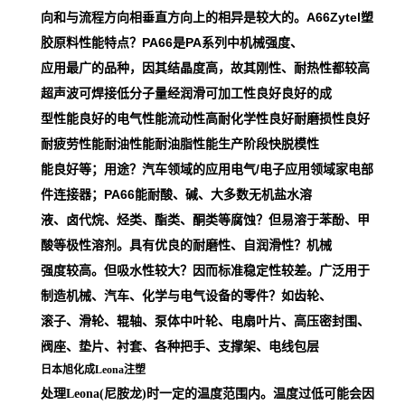
向和与流程方向相垂直方向上的相异是较大的。A66Zytel塑
胶原料性能特点？PA66是PA系列中机械强度、
应用最广的品种，因其结晶度高，故其刚性、耐热性都较高
超声波可焊接低分子量经润滑可加工性良好良好的成
型性能良好的电气性能流动性高耐化学性良好耐磨损性良好
耐疲劳性能耐油性能耐油脂性能生产阶段快脱模性
能良好等；用途？汽车领域的应用电气/电子应用领域家电部
件连接器；PA66能耐酸、碱、大多数无机盐水溶
液、卤代烷、烃类、酯类、酮类等腐蚀？但易溶于苯酚、甲
酸等极性溶剂。具有优良的耐磨性、自润滑性？机械
强度较高。但吸水性较大？因而标准稳定性较差。广泛用于
制造机械、汽车、化学与电气设备的零件？如齿轮、
滚子、滑轮、辊轴、泵体中叶轮、电扇叶片、高压密封围、
阀座、垫片、衬套、各种把手、支撑架、电线包层
日本旭化成Leona注塑
处理Leona(尼胺龙)时一定的温度范围内。温度过低可能会因