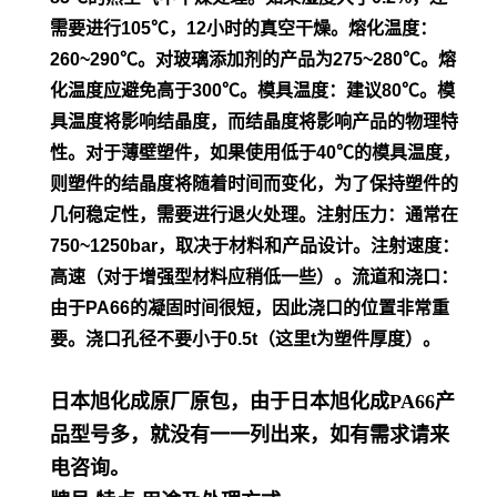
需要进行105℃，12小时的真空干
燥。
熔化温度：
260~290℃。对玻璃添加剂的产品为275~280℃。熔
化温度应避免高于300℃。模具温度：建议80℃。模
具温度将影
响结晶度，而结晶度将影响产品的物理特
性。对于薄壁塑件，如
果使用低于40℃的模具温度，
则塑件的结晶度将随着时间而变
化，为了保持塑件的
几何稳定性，需要进行退火处理。
注射压力：通常在
750~1250bar，取决于材料和产品设计。
注射速度：
高速（对于增强型材料应稍低一些）。流道和浇口：
由
于PA66的凝固时间很短，因此浇口的位置非常重
要。浇口孔径不
要小于0.5t（这里t为塑件厚度）。
日本旭化成原厂原包，由于日本旭化成PA66产
品型号多，就没有一一列出来，如有需求请来
电咨询。