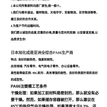
2.本公司所售原料均原厂原包,假一赔十。
3.我们与顺丰速运，德邦物流，天地华宇，安能物流，百世物流等等，
建立良好的合作关系。
4.为客户节约运输时间。
我们愿以诚信的态度,优惠的价格,质量与您共同发展! 以信誉谋发展,以
品质求生存!
日本旭化成是亚洲全综合PA66生产商
特点: 良好的耐热性、强度和刚性。
应用领域: 汽车零件、电气和电子零件、办公设备零件。
高性能等级实例: 90G系列 – 具有增强的刚性、良好的表面外观和良好
的成型性。
PA66注塑模工艺条件
干燥处理：如果加工前材料是密封的，那么就没有必
要干燥。然
而，如果储存容器被打开，那么建议在
85℃的热空气中干燥处
理。如果湿度大于0.2%，还