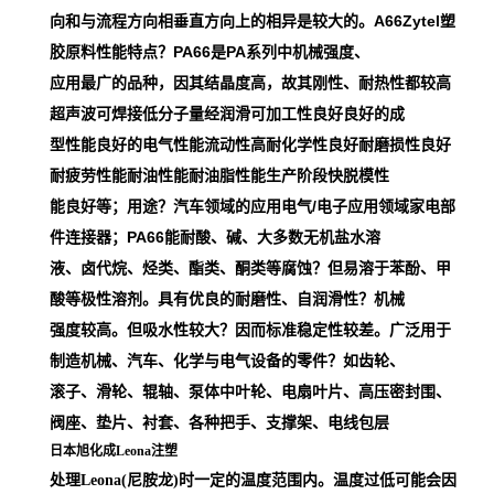
向和与流程方向相垂直方向上的相异是较大的。A66Zytel塑
胶原料性能特点？PA66是PA系列中机械强度、
应用最广的品种，因其结晶度高，故其刚性、耐热性都较高
超声波可焊接低分子量经润滑可加工性良好良好的成
型性能良好的电气性能流动性高耐化学性良好耐磨损性良好
耐疲劳性能耐油性能耐油脂性能生产阶段快脱模性
能良好等；用途？汽车领域的应用电气/电子应用领域家电部
件连接器；PA66能耐酸、碱、大多数无机盐水溶
液、卤代烷、烃类、酯类、酮类等腐蚀？但易溶于苯酚、甲
酸等极性溶剂。具有优良的耐磨性、自润滑性？机械
强度较高。但吸水性较大？因而标准稳定性较差。广泛用于
制造机械、汽车、化学与电气设备的零件？如齿轮、
滚子、滑轮、辊轴、泵体中叶轮、电扇叶片、高压密封围、
阀座、垫片、衬套、各种把手、支撑架、电线包层
日本旭化成Leona注塑
处理Leona(尼胺龙)时一定的温度范围内。温度过低可能会因