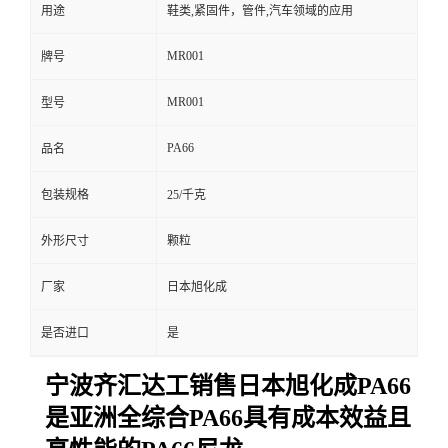
用途
鞋类,紧固件，管件,汽车领域的应用
MR001
牌号
MR001
型号
PA66
品名
包装规格
25/千克
外形尺寸
颗粒
厂家
日本旭化成
是否进口
是
宁波齐汇达工销售日本旭化成PA66
是亚洲全综合PA66具有成本效益且