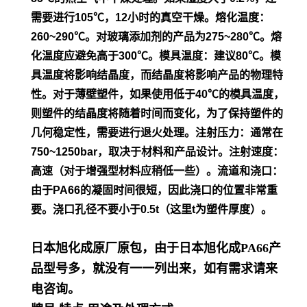
需要进行105℃，12小时的真空干
燥。
熔化温度：
260~290℃。对玻璃添加剂的产品为275~280℃。熔
化温度应避免高于300℃。模具温度：建议80℃。模
具温度将影
响结晶度，而结晶度将影响产品的物理特
性。对于薄壁塑件，如
果使用低于40℃的模具温度，
则塑件的结晶度将随着时间而变
化，为了保持塑件的
几何稳定性，需要进行退火处理。
注射压力：通常在
750~1250bar，取决于材料和产品设计。
注射速度：
高速（对于增强型材料应稍低一些）。流道和浇口：
由
于PA66的凝固时间很短，因此浇口的位置非常重
要。浇口孔径不
要小于0.5t（这里t为塑件厚度）。
日本旭化成原厂原包，由于日本旭化成PA66产
品型号多，就没有一一列出来，如有需求请来
电咨询。