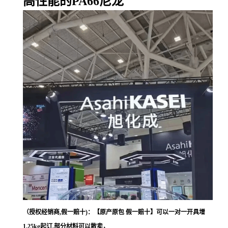
高性能的PA66尼龙
（授权经销商,假一赔十)：【原产原包 假一赔十】可以一对一开具增
1.25kg起订,部分材料可以散卖，