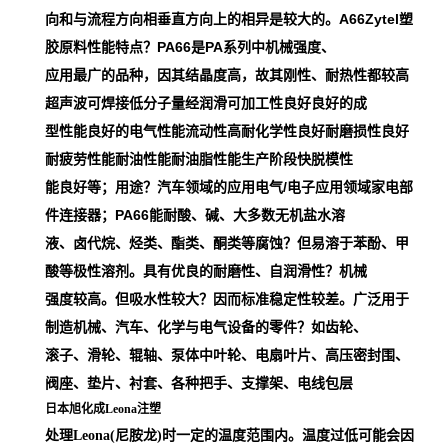
向和与流程方向相垂直方向上的相异是较大的。A66Zytel塑
胶原料性能特点？PA66是PA系列中机械强度、
应用最广的品种，因其结晶度高，故其刚性、耐热性都较高
超声波可焊接低分子量经润滑可加工性良好良好的成
型性能良好的电气性能流动性高耐化学性良好耐磨损性良好
耐疲劳性能耐油性能耐油脂性能生产阶段快脱模性
能良好等；用途？汽车领域的应用电气/电子应用领域家电部
件连接器；PA66能耐酸、碱、大多数无机盐水溶
液、卤代烷、烃类、酯类、酮类等腐蚀？但易溶于苯酚、甲
酸等极性溶剂。具有优良的耐磨性、自润滑性？机械
强度较高。但吸水性较大？因而标准稳定性较差。广泛用于
制造机械、汽车、化学与电气设备的零件？如齿轮、
滚子、滑轮、辊轴、泵体中叶轮、电扇叶片、高压密封围、
阀座、垫片、衬套、各种把手、支撑架、电线包层
日本旭化成Leona注塑
处理Leona(尼胺龙)时一定的温度范围内。温度过低可能会因