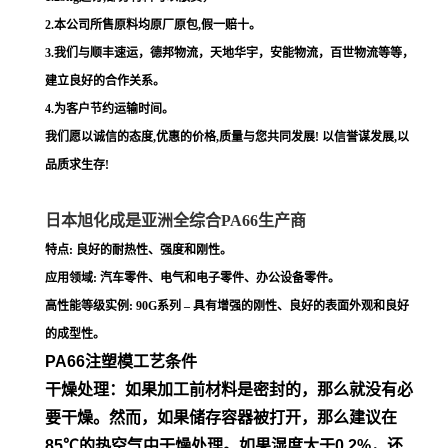
2.本公司所售原料均原厂原包,假一赔十。
3.我们与顺丰速运，德邦物流，天地华宇，安能物流，百世物流等等，
建立良好的合作关系。
4.为客户节约运输时间。
我们愿以诚信的态度,优惠的价格,质量与您共同发展! 以信誉谋发展,以
品质求生存!
日本旭化成是亚洲全综合PA66生产商
特点: 良好的耐热性、强度和刚性。
应用领域: 汽车零件、电气和电子零件、办公设备零件。
高性能等级实例: 90G系列 – 具有增强的刚性、良好的表面外观和良好
的成型性。
PA66注塑模工艺条件
干燥处理：如果加工前材料是密封的，那么就没有必
要干燥。然
而，如果储存容器被打开，那么建议在
85℃的热空气中干燥处
理。如果湿度大于0.2%，还