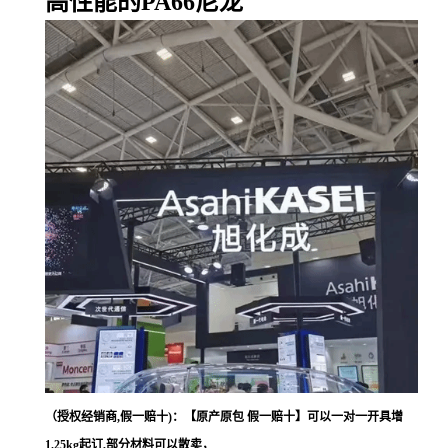
高性能的PA66尼龙
（授权经销商,假一赔十)：【原产原包 假一赔十】可以一对一开具增
1.25kg起订,部分材料可以散卖，