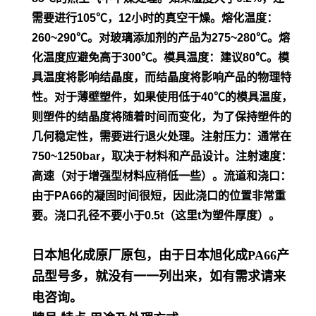
需要进行105℃，12小时的真空干
燥。
熔化温度：
260~290℃。对玻璃添加剂的产品为275~280℃。熔
化温度应避免高于300℃。模具温度：建议80℃。模
具温度将影
响结晶度，而结晶度将影响产品的物理特
性。对于薄壁塑件，如
果使用低于40℃的模具温度，
则塑件的结晶度将随着时间而变
化，为了保持塑件的
几何稳定性，需要进行退火处理。
注射压力：通常在
750~1250bar，取决于材料和产品设计。
注射速度：
高速（对于增强型材料应稍低一些）。流道和浇口：
由
于PA66的凝固时间很短，因此浇口的位置非常重
要。浇口孔径不
要小于0.5t（这里t为塑件厚度）。
日本旭化成原厂原包，由于日本旭化成PA66产
品型号多，就没有一一列出来，如有需求请来
电咨询。