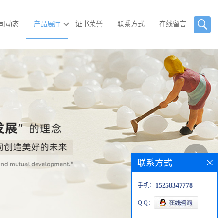
司动态
产品展厅
证书荣誉
联系方式
在线留言
联系方式
手机：
15258347778
Q Q：