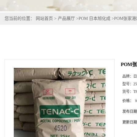
您当前的位置：
网站首页
>
产品展厅
>
POM 日本旭化成
>
POM张家港旭
POM张
品牌：
日
型号：
2
货号：
T
价格：
￥
发布日期
更新日期