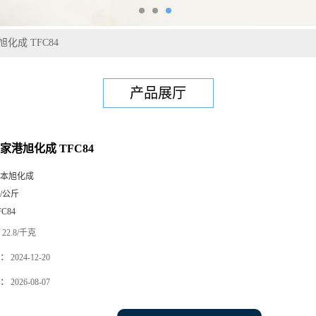
化成 TFC84
产品展厅
家港旭化成 TFC84
本旭化成
5/公斤
FC84
22.8/千克
：
2024-12-20
：
2026-08-07