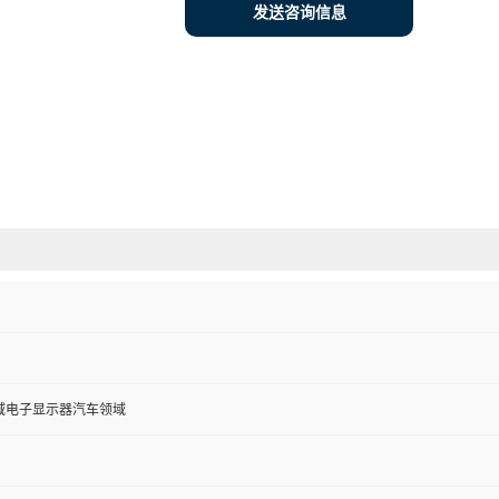
发送咨询信息
域电子显示器汽车领域