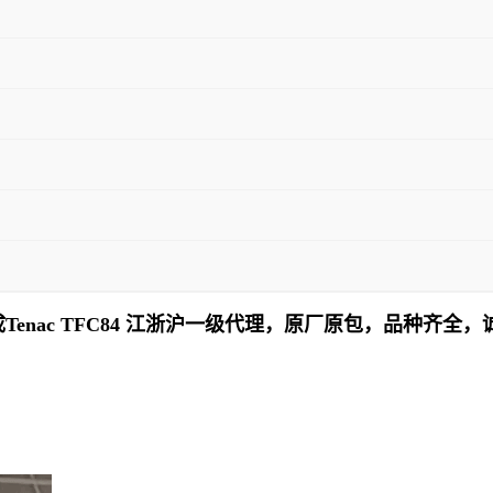
enac
TFC84
江浙沪一级代理，原厂原包，品种齐全，